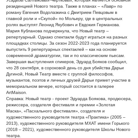
Усадьбы Салтыковых-Чертковых, которая является основной
резиденцией Нового театра. Также в планах – «Лавр» по
роману Евгения Водолазкина с Дмитрием Певцовым в
главной роли и «Скупой» по Мольеру, где в центральных
ролях выступят Леонид Якубович и Евдокия Германова.
Мария Кубланова подчеркнула, что Новый театр –
репертуарный. Однако спектакли будут играться на разных
площадках столицы. За сезон 2022-2023 года планируется
выпустить 9 репертуарных спектаклей – как на основе
современной драматургии, так и по классическим пьесам.
Завершая выступления спикеров, Эдуард Бояков сообщил,
что 28 сентября, в сороковой день со дня убийства Дарьи
Дугиной, Новый Театр вместе с группой философов,
музыкантов, поэтов и личных друзей Дарьи примет участие в
мемориальном вечере, который состоится в галерее
ArtMaison.
Справка: Новый театр - проект Эдуарда Боякова, продюсера,
режиссера, создателя фестиваля и премии «Золотая
Маска», «Пасхального фестиваля», создателя и
художественного руководителя театра «Практика» (2005 –
2013), художественного руководителя МХАТ имени Горького
(2018 – 2021), художественного руководителя Школы Нового
театра.