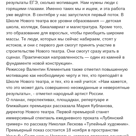
результаты ЕГЭ, сколько мотивация. Нам нужны люди с
горящими глазами. Именно таких мы и ищем, и эта работа
уже ведётся. В сентябре у нас запустился первый поток. В
Школе Нового театра все уровни образования — детская
школа, колледж, бакалавриат и магистратура. Кроме того,
это образование для взрослых, чтобы приобщить широкие
массы. Те люди, которых мы сейчас набираем, стоят у
истоков, и они с первого дня смогут принять участие в
строительстве Нового театра. Они смогут сразу играть в
сценах. Практическая направленность — один из камней в
фундаменте новой конструкции».
Режиссер Валентин Клементьев также отметил повышенную
мотивацию как необходимую черту и тех, кто преподаёт в
Школе Нового театра, и тех, кто в ней учится: «Нам кажется,
что это может дать совершенно неожиданные и невероятные
результаты», - отметил народный артист России.
О планах, перспективах, площадках, репертуаре и
ближайших премьерах рассказала Мария Кубланова,
директор Нового театра. Первой премьерой станет
иммерсивный спектакль ежедневного проката «Лубянский
гример» по рассказу Николая Лескова «Тупейный художник».
Премьерный показ состоится 18 ноября в пространстве