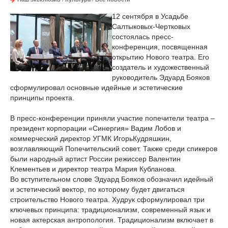
12 сентября в Усадьбе
Салтыковых-Чертковых
состоялась пресс-
конференция, посвященная
открытию Нового театра. Его
создатель и художественный
руководитель Эдуард Бояков
сформулировал основные идейные и эстетические
принципы проекта.
В пресс-конференции приняли участие попечители театра –
президент корпорации «Синергия» Вадим Лобов и
коммерческий директор УГМК ИгорьКудряшкин,
возглавляющий Попечительский совет. Также среди спикеров
были народный артист России режиссер Валентин
Клементьев и директор театра Мария Кубланова.
Во вступительном слове Эдуард Бояков обозначил идейный
и эстетический вектор, по которому будет двигаться
строительство Нового театра. Худрук сформулировал три
ключевых принципа: традиционализм, современный язык и
новая актерская антропология. Традиционализм включает в