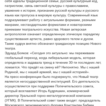
себя идеалы традиционной семьи, русский культурный код,
патриотизм, связь светской культуры с православием,
уважение к истории, признание русской культуры и русского
языка как пропуска в мировую культуру. Современный язык
подразумевает работу с актуальными формами, разными
жанрами, нестандартными форматами и новаторскими
приемами театрального искусства. Новая актерская
антропология означает определенную этическую парадигму
существования артиста, равно здорового телом и духом.
Также худрук внятно обозначил гражданскую позицию Нового
театра.
Эдуард Бояков: «Сегодня это актуально: мы переживаем
глобальный переход, когда либеральная модель, которая
определяла и задавала тренд в течение 30-ти последних лет,
ломается. Что придёт на смену ей? Непонятно. Мы с нашей
Родиной, мы с нашей армией, мы с нашей историей».
На пресс-конференции было подчеркнуто, что Новый театр
является негосударственной институцией. Его деятельность
осуществляется при поддержке Попечительского совета,
который возглавляет Игорь Кудряшкин, коммерческий
директор Уральской горно-металлургической компании
(УГМК). В Попечительский совет также входят: председатель
Московского экономического форума Константин Бабкин,