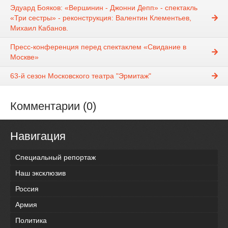
Эдуард Бояков: «Вершинин - Джонни Депп» - спектакль
«Три сестры» - реконструкция: Валентин Клементьев,
Михаил Кабанов.
Пресс-конференция перед спектаклем «Свидание в
Москве»
63-й сезон Московского театра "Эрмитаж"
Комментарии (0)
Навигация
Специальный репортаж
Наш эксклюзив
Россия
Армия
Политика