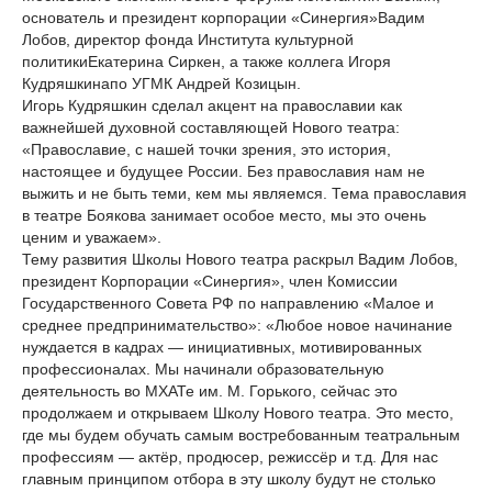
основатель и президент корпорации «Синергия»Вадим
Лобов, директор фонда Института культурной
политикиЕкатерина Сиркен, а также коллега Игоря
Кудряшкинапо УГМК Андрей Козицын.
Игорь Кудряшкин сделал акцент на православии как
важнейшей духовной составляющей Нового театра:
«Православие, с нашей точки зрения, это история,
настоящее и будущее России. Без православия нам не
выжить и не быть теми, кем мы являемся. Тема православия
в театре Боякова занимает особое место, мы это очень
ценим и уважаем».
Тему развития Школы Нового театра раскрыл Вадим Лобов,
президент Корпорации «Синергия», член Комиссии
Государственного Совета РФ по направлению «Малое и
среднее предпринимательство»: «Любое новое начинание
нуждается в кадрах — инициативных, мотивированных
профессионалах. Мы начинали образовательную
деятельность во МХАТе им. М. Горького, сейчас это
продолжаем и открываем Школу Нового театра. Это место,
где мы будем обучать самым востребованным театральным
профессиям — актёр, продюсер, режиссёр и т.д. Для нас
главным принципом отбора в эту школу будут не столько