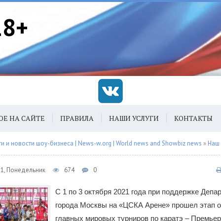
18+
ОЕ НА САЙТЕ
ПРАВИЛА
НАШИ УСЛУГИ
КОНТАКТЫ
 и новости шоу-бизнеса | News-w.org | World news and Showbiz news
»
Наш
21, Понедельник
674
0
С 1 по 3 октября 2021 года при поддержке Депа
города Москвы на «ЦСКА Арене» прошел этап о
главных мировых турниров по каратэ – Премьер