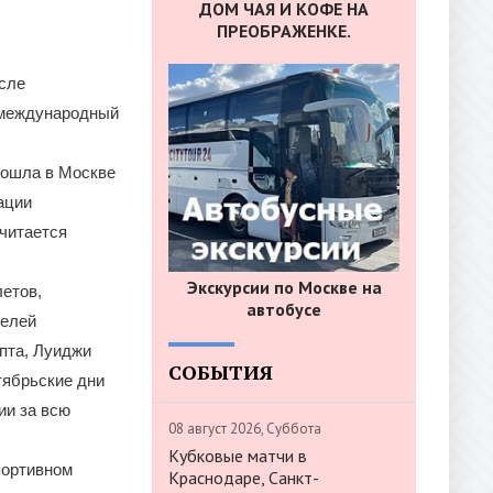
ДОМ ЧАЯ И КОФЕ НА
ПРЕОБРАЖЕНКЕ.
осле
 международный
рошла в Москве
ации
считается
Экскурсии по Москве на
летов,
автобусе
телей
пта, Луиджи
СОБЫТИЯ
тябрьские дни
ии за всю
08 август 2026, Суббота
Кубковые матчи в
портивном
Краснодаре, Санкт-