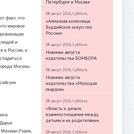
Петербурге и Москве
08 август 2026, Суббота
т факт, что
«Алмазная колесница.
 что мировое
Буддийское искусство
России»
организации
 людей и
08 август 2026, Суббота
в в России, и
Новинки августа
издательства БОМБОРА
асладиться
 города Москвы
08 август 2026, Суббота
Новинки августа
ссийских
издательства «Молодая
гвардия»
08 август 2026, Суббота
«Власть и деньги,
взаимоотношения между
нила
детьми и их родителями»
(Дарья
, Мехман Рзаев,
08 август 2026, Суббота