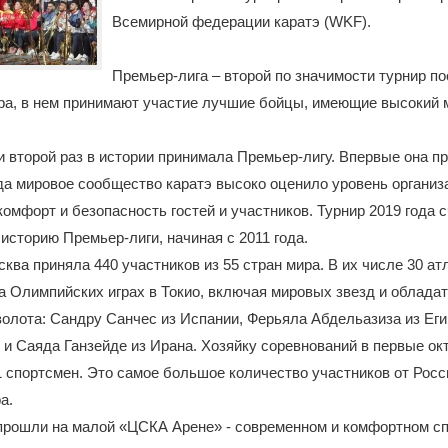
Всемирной федерации каратэ (WKF).
Премьер-лига – второй по значимости турнир п
ра, в нем принимают участие лучшие бойцы, имеющие высокий
 второй раз в истории принимала Премьер-лигу. Впервые она п
огда мировое сообщество каратэ высоко оценило уровень организ
комфорт и безопасность гостей и участников. Турнир 2019 года 
историю Премьер-лиги, начиная с 2011 года.
сква приняла 440 участников из 55 стран мира. В их числе 30 ат
 Олимпийских играх в Токио, включая мировых звезд и облада
олота: Сандру Санчес из Испании, Ферьяла Абдельазиза из Еги
 и Саяда Ганзейде из Ирана. Хозяйку соревнований в первые ок
 спортсмен. Это самое большое количество участников от Росс
а.
прошли на малой «ЦСКА Арене» - современном и комфортном с