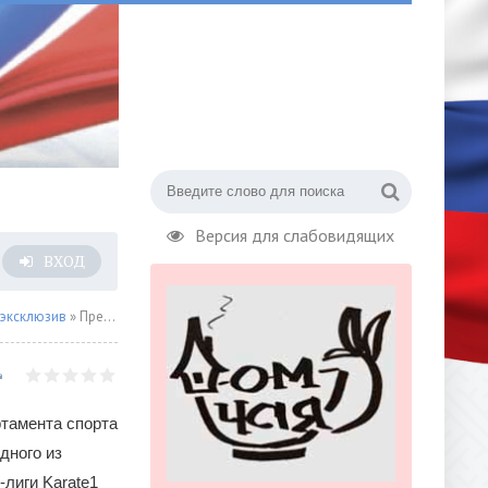
Версия для слабовидящих
ВХОД
 эксклюзив
» Премьер-лига каратэ вернулась в Москву
ртамента спорта
дного из
-лиги Karate1