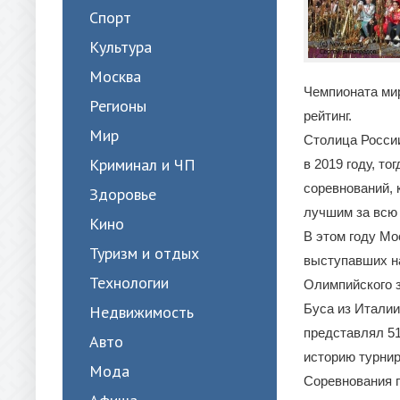
Спорт
Культура
Москва
Чемпионата ми
Регионы
рейтинг.
Мир
Столица России
Криминал и ЧП
в 2019 году, т
соревнований, 
Здоровье
лучшим за всю 
Кино
В этом году Мо
Туризм и отдых
выступавших на
Технологии
Олимпийского з
Буса из Италии
Недвижимость
представлял 51
Авто
историю турнир
Мода
Соревнования 