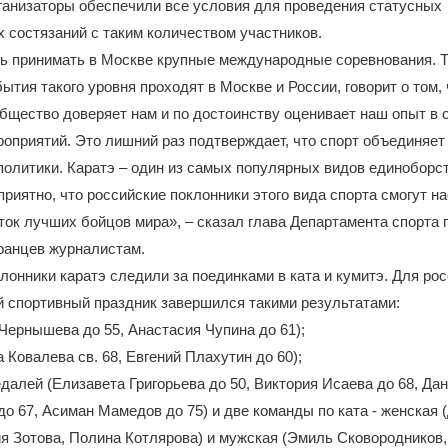
рганизаторы обеспечили все условия для проведения статусных
состязаний с таким количеством участников.
 принимать в Москве крупные международные соревнования. То
ытия такого уровня проходят в Москве и России, говорит о том,
бщество доверяет нам и по достоинству оценивает наш опыт в 
оприятий. Это лишний раз подтверждает, что спорт объединяет
политики. Каратэ – один из самых популярных видов единоборст
приятно, что российские поклонники этого вида спорта смогут н
ок лучших бойцов мира», – сказал глава Департамента спорта
ранцев журналистам.
клонники каратэ следили за поединками в ката и кумитэ. Для ро
 спортивный праздник завершился такими результатами:
 Чернышева до 55, Анастасия Чупина до 61);
 Ковалева св. 68, Евгений Плахутин до 60);
далей (Елизавета Григорьева до 50, Виктория Исаева до 68, Да
о 67, Асиман Мамедов до 75) и две команды по ката - женская 
я Зотова, Полина Котлярова) и мужская (Эмиль Сковородников