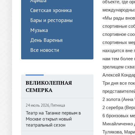
Афиша
объекте, где о
Светская хроника
международных 
«Мы рады вновь
Бары и рестораны
спортивные соб
Музыка
спортивное соо
День Варенья
спортивных мер
Все новости
находится вне 
нам тем более 
зрелищем схват
Алексей Конда
ВЕЛИКОЛЕПНАЯ
Три дня все по
СЕМЕРКА
представителей
2 золота (Анна
24 июль 2026, Пятница
2 серебра (Вера
Театр на Таганке первым в
6 бронзовых ме
Москве открыл новый
Михайличенко д
театральный сезон
Тулякова, Мари