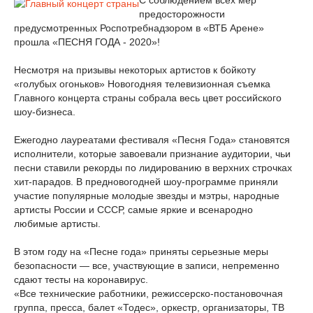
С соблюдением всех мер
предосторожности
предусмотренных Роспотребнадзором в «ВТБ Арене»
прошла «ПЕСНЯ ГОДА - 2020»!
Несмотря на призывы некоторых артистов к бойкоту
«голубых огоньков» Новогодняя телевизионная съемка
Главного концерта страны собрала весь цвет российского
шоу-бизнеса.
Ежегодно лауреатами фестиваля «Песня Года» становятся
исполнители, которые завоевали признание аудитории, чьи
песни ставили рекорды по лидированию в верхних строчках
хит-парадов. В предновогодней шоу-программе приняли
участие популярные молодые звезды и мэтры, народные
артисты России и СССР, самые яркие и всенародно
любимые артисты.
В этом году на «Песне года» приняты серьезные меры
безопасности — все, участвующие в записи, непременно
сдают тесты на коронавирус.
«Все технические работники, режиссерско-постановочная
группа, пресса, балет «Тодес», оркестр, организаторы, ТВ