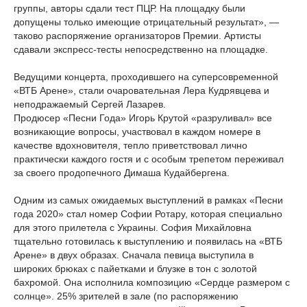
группы, авторы сдали тест ПЦР. На площадку были
допущены только имеющие отрицательный результат», —
таково распоряжение организаторов Премии. Артисты
сдавали экспресс-тесты непосредственно на площадке.
Ведущими концерта, проходившего на суперсовременной
«ВТБ Арене», стали очаровательная Лера Кудрявцева и
неподражаемый Сергей Лазарев.
Продюсер «Песни Года» Игорь Крутой «разруливал» все
возникающие вопросы, участвовал в каждом номере в
качестве вдохновителя, тепло приветствовал лично
практически каждого гостя и с особым трепетом переживал
за своего продопечного Димаша Кудайбергена.
Одним из самых ожидаемых выступлений в рамках «Песни
года 2020» стал номер Софии Ротару, которая специально
для этого прилетела с Украины. София Михайловна
тщательно готовилась к выступлению и появилась на «ВТБ
Арене» в двух образах. Сначала певица выступила в
широких брюках с пайетками и блузке в тон с золотой
бахромой. Она исполнила композицию «Сердце размером с
солнце». 25% зрителей в зале (по распоряжению