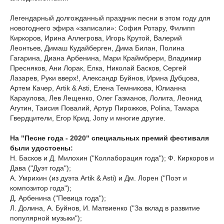
Легендарный долгожданный праздник песни в этом году для
новогоднего эфира «записали»: София Ротару, Филипп
Киркоров, Ирина Аллегрова, Игорь Крутой, Валерий
Леонтьев, Димаш Кудайберген, Дима Билан, Полина
Гагарина, Диана Арбенина, Мари Краймбрери, Владимир
Пресняков, Ани Лорак, Елка, Николай Басков, Сергей
Лазарев, Руки вверх!, Александр Буйнов, Ирина Дубцова,
Артем Качер, Artik & Asti, Елена Темникова, Юлианна
Караулова, Лев Лещенко, Олег Газманов, Лолита, Леонид
Агутин, Таисия Повалий, Артур Пирожков, Polina, Тамара
Гвердцители, Егор Крид, Jony и многие другие.
На "Песне года - 2020" специальных премий фестиваля
были удостоены:
Н. Басков и Д. Милохин ("Коллаборация года"); Ф. Киркоров и
Дава ("Дуэт года");
А. Умрихин (из дуэта Artik & Asti) и Дм. Лорен ("Поэт и
композитор года");
Д. Арбенина ("Певица года");
Л. Долина, А. Буйнов, И. Матвиенко ("За вклад в развитие
популярной музыки");