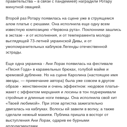
правительства – в связи с пандемией) наградили Ротару
минутной овацией.
Второй раз Ротару появилась на сцене уже в струящемся
алом платье с рюшами. Она исполнила еще одну всем
известную композицию «Червона рута». Поклонники зашлись
в экстазе - и от исполнения, и от темперамента молодо
выглядящей 73-летней украинской Дивы, и от
умопомрачительных каблуков Легенды отечественной
эстрады.
Еще одна украинка - Ани Лорак появилась на фестивале
«Песня Года» в карамельных брюках, голубой майке и
кремовой дубленке. Но на сцене Каролина (настоящее имя
звезды, — примечание автора) была уже совсем в другом
образе - женственном и очень эффектном: нюдовое платье-
жакет с эффектом мерцания и лосины в тон подчеркивали
стройные и длинные ноги певицы. Она исполнила свой хит
«Твоей любимой». При этом артистка зажигательно
двигалась на каблуках. Волосы ей завили в волну, а также
сделали нежный макияж. Публика пришла в восторг от
выступления Ани Лорак, одарив ее бурными
аплодисментами.