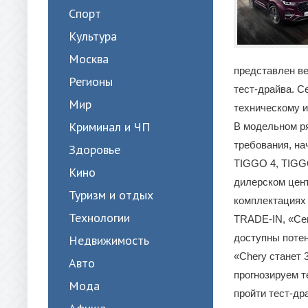
Спорт
Культура
Москва
представлен ве
Регионы
тест-драйва. С
Мир
техническому 
Криминал и ЧП
В модельном р
требования, на
Здоровье
TIGGO 4, TIGG
Кино
дилерском цен
Туризм и отдых
комплектациях 
Технологии
TRADE-IN, «Се
доступны поте
Недвижимость
«Chery станет
Авто
прогнозируем т
Мода
пройти тест-д