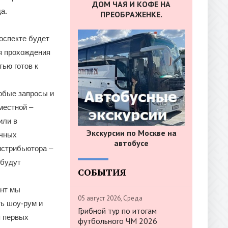
ДОМ ЧАЯ И КОФЕ НА
а.
ПРЕОБРАЖЕНКЕ.
оспекте будет
я прохождения
ью готов к
юбые запросы и
местной –
или в
Экскурсии по Москве на
ичных
автобусе
истрибьютора –
 будут
СОБЫТИЯ
ент мы
05 август 2026, Среда
ть шоу-рум и
Грибной тур по итогам
я первых
футбольного ЧМ 2026