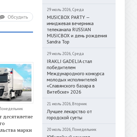
29 июль 2026, Среда
Обсудить
MUSICBOX PARTY —
имиджевая вечерника
телеканала RUSSIAN
MUSICBOX и день рождения
Sandra Top
29 июль 2026, Среда
IRAKLI GADELIA стал
победителем
Международного конкурса
молодых исполнителей
«Славянского базара в
Витебске» 2026
21 июль 2026, Вторник
 Понедельник
Лучшее лекарство от
т десятилетие
городской суеты
го
льства марки
20 июль 2026, Понедельник
Юбилейный концерт