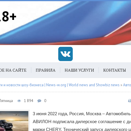
18+
ОЕ НА САЙТЕ
ПРАВИЛА
НАШИ УСЛУГИ
КОНТАКТЫ
 и новости шоу-бизнеса | News-w.org | World news and Showbiz news
»
Авт
 Пятница
1 894
0
3 июня 2022 года, Россия, Москва – Автомобиль
АВИЛОН подписала дилерское соглашение с д
марки CHERY. Технический запуск дилерского