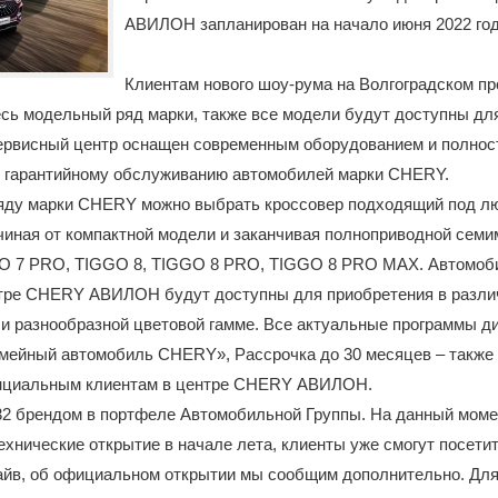
АВИЛОН запланирован на начало июня 2022 год
Клиентам нового шоу-рума на Волгоградском пр
сь модельный ряд марки, также все модели будут доступны дл
ервисный центр оснащен современным оборудованием и полност
и гарантийному обслуживанию автомобилей марки CHERY.
яду марки CHERY можно выбрать кроссовер подходящий под л
чиная от компактной модели и заканчивая полноприводной семи
O 7 PRO, TIGGO 8, TIGGO 8 PRO, TIGGO 8 PRO MAX. Автомоб
тре CHERY АВИЛОН будут доступны для приобретения в разл
и разнообразной цветовой гамме. Все актуальные программы д
мейный автомобиль CHERY», Рассрочка до 30 месяцев – также
нциальным клиентам в центре CHERY АВИЛОН.
 32 брендом в портфеле Автомобильной Группы. На данный мом
ехнические открытие в начале лета, клиенты уже смогут посети
райв, об официальном открытии мы сообщим дополнительно. Дл