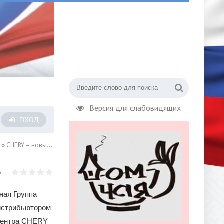
Версия для слабовидящих
ВХОД
о
» CHERY – новый автомобильный бренд в портфеле АВИЛОН
ная Группа
истрибьютором
 центра CHERY