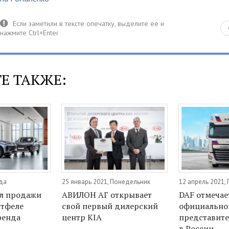
Е ТАКЖЕ:
еда
25 январь 2021, Понедельник
12 апрель 2021,
л продажи
АВИЛОН АГ открывает
DAF отмечае
ртфеле
свой первый дилерский
официально
ренда
центр KIA
представите
в России