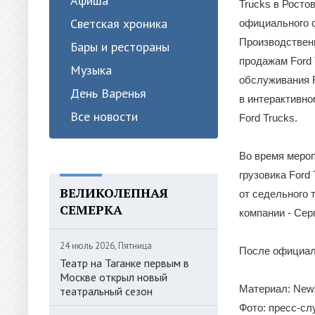
Афиша
Trucks в Росто
Светская хроника
официального с
Производственн
Бары и рестораны
продажам Ford 
Музыка
обслуживания F
День Варенья
в интерактивно
Все новости
Ford Trucks.
Во время мероп
грузовика Ford
ВЕЛИКОЛЕПНАЯ
от седельного 
СЕМЕРКА
компании - Сер
24 июль 2026, Пятница
После официаль
Театр на Таганке первым в
Москве открыл новый
Материал: News
театральный сезон
Фото: пресс-с