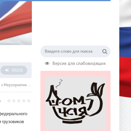
Версия для слабовидящих
ВХОД
о
» Мероприятие «День Ford Trucks» состоялось в Ростове-на-Дону
федерального
 грузовиков