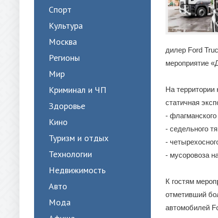
Спорт
Культура
Москва
дилер Ford Tru
Регионы
мероприятие «Д
Мир
Криминал и ЧП
На территории 
статичная эксп
Здоровье
- флагманского
Кино
- седельного т
Туризм и отдых
- четырехосног
Технологии
- мусоровоза н
Недвижимость
К гостям мероп
Авто
отметивший бо
Мода
автомобилей Fo