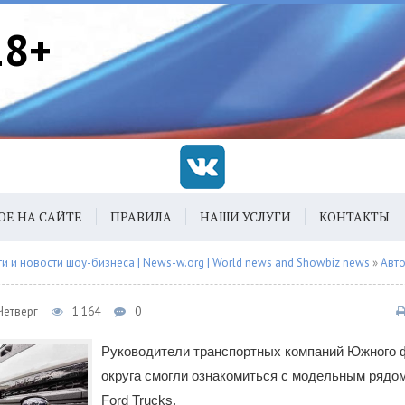
18+
ОЕ НА САЙТЕ
ПРАВИЛА
НАШИ УСЛУГИ
КОНТАКТЫ
 и новости шоу-бизнеса | News-w.org | World news and Showbiz news
»
Авт
Четверг
1 164
0
Руководители транспортных компаний Южного 
округа смогли ознакомиться с модельным рядом
Ford Trucks.