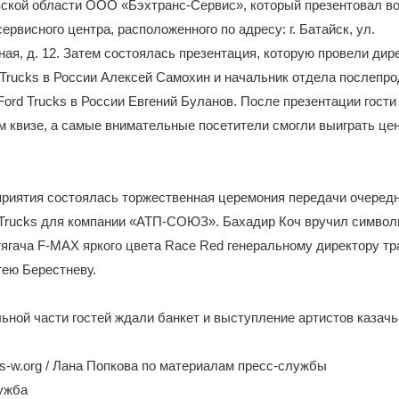
вской области ООО «Бэхтранс-Сервис», который презентовал в
ервисного центра, расположенного по адресу: г. Батайск, ул.
ая, д. 12. Затем состоялась презентация, которую провели дир
Trucks в России Алексей Самохин и начальник отдела послепр
ord Trucks в России Евгений Буланов. После презентации гости
м квизе, а самые внимательные посетители смогли выиграть це
риятия состоялась торжественная церемония передачи очередн
 Trucks для компании «АТП-СОЮЗ». Бахадир Коч вручил символ
тягача F-MAX яркого цвета Race Red генеральному директору т
гею Берестневу.
ной части гостей ждали банкет и выступление артистов казачь
-w.org / Лана Попкова по материалам пресс-службы
лужба