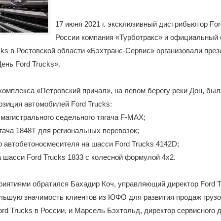
17 июня 2021 г. эксклюзивный дистрибьютор For
России компания «Турботракс» и официальный
cks в Ростовской области «Бэхтранс-Сервис» организовали пре
ень Ford Trucks».
комплекса «Петровский причал», на левом берегу реки Дон, был
озиция автомобилей Ford Trucks:
 магистрального седельного тягача F-MAX;
ягача 1848T для региональных перевозок;
о автобетоносмесителя на шасси Ford Trucks 4142D;
а шасси Ford Trucks 1833 с колесной формулой 4x2.
риятиями обратился Бахадир Коч, управляющий директор Ford T
льшую значимость клиентов из ЮФО для развития продаж груз
rd Trucks в России, и Марсель Бэхтольд, директор сервисного 