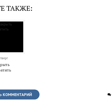
Е ТАКЖЕ:
етверг
крыть
ратить
Ь КОММЕНТАРИЙ