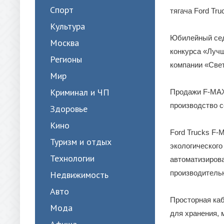
Спорт
тягача Ford Tr
Культура
Юбилейный седе
Москва
конкурса «Лучш
Регионы
компании «Све
Мир
Криминал и ЧП
Продажи F-MAX 
производство 
Здоровье
Кино
Ford Trucks F-
Туризм и отдых
экологического
Технологии
автоматизирова
производительн
Недвижимость
Авто
Просторная ка
Мода
для хранения,