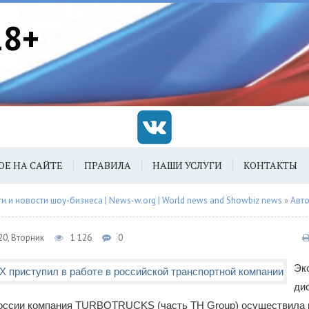
18+
ОЕ НА САЙТЕ
ПРАВИЛА
НАШИ УСЛУГИ
КОНТАКТЫ
 и новости шоу-бизнеса | News-w.org | World news and Showbiz news
»
Авт
20, Вторник
1 126
0
Эк
ди
 России компания TURBOTRUCKS (часть TH Group) осуществила п