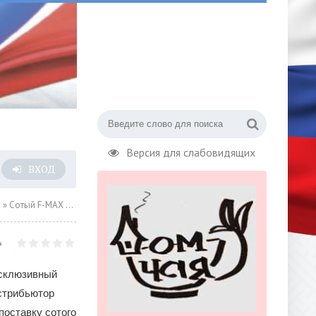
Версия для слабовидящих
ВХОД
о
» Сотый F-MAX приступил в работе в российской транспортной компании
склюзивный
стрибьютор
оставку сотого