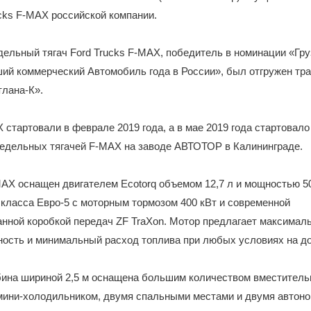
ucks F-MAX российской компании.
льный тягач Ford Trucks F-MAX, победитель в номинации «Гру
ий коммерческий Автомобиль года в России», был отгружен тр
тлана-К».
стартовали в феврале 2019 года, а в мае 2019 года стартовало
седельных тягачей F-MAX на заводе АВТОТОР в Калининграде.
MAX оснащен двигателем Ecotorq объемом 12,7 л и мощностью 50
 класса Евро-5 с моторным тормозом 400 кВт и современной
нной коробкой передач ZF TraXon. Мотор предлагает максимал
ость и минимальный расход топлива при любых условиях на до
бина шириной 2,5 м оснащена большим количеством вместител
 мини-холодильником, двумя спальными местами и двумя автон