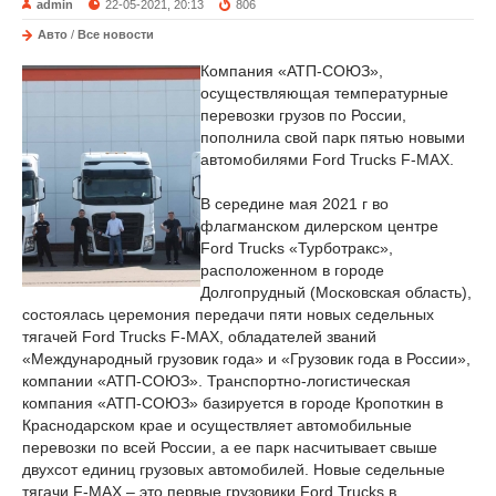
admin
22-05-2021, 20:13
806
Авто
/
Все новости
Компания «АТП-СОЮЗ»,
осуществляющая температурные
перевозки грузов по России,
пополнила свой парк пятью новыми
автомобилями Ford Trucks F-MAX.
В середине мая 2021 г во
флагманском дилерском центре
Ford Trucks «Турботракс»,
расположенном в городе
Долгопрудный (Московская область),
состоялась церемония передачи пяти новых седельных
тягачей Ford Trucks F-MAX, обладателей званий
«Международный грузовик года» и «Грузовик года в России»,
компании «АТП-СОЮЗ». Транспортно-логистическая
компания «АТП-СОЮЗ» базируется в городе Кропоткин в
Краснодарском крае и осуществляет автомобильные
перевозки по всей России, а ее парк насчитывает свыше
двухсот единиц грузовых автомобилей. Новые седельные
тягачи F-MAX – это первые грузовики Ford Trucks в