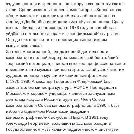
задушевность и искренность, на которую всегда отзываются
люди. Среди известных песен композитора: «Колдовство»,
«Ах, мамочка» и знаменитая «Белая лебедь» на слова
Леонида Дербенёва из кинофильма «Русское поле». Сразу
же полюбилась и написанная в 1976 году песня «Когда
уйдём со школьного двора» из кинофильма «Розыгрыш».
Она до сих пор считается неофициальным гимном
выпускников школ.
За годы многогранной, плодотворной деятельности
композитор в полной мере реализовал свой богатейший
творческий потенциал, снискал высокое профессиональное
признание. Его музыка принесла зрительский успех многим
художественным и мультипликационным фильмам.
В 1970-1980 Александр Георгиевич Флярковский был
заместителем министра культуры РСФСР. Преподавал в
Московском хоровом училище. Является заслуженным
деятелем искусств России и Бурятии. Член Союза
композиторов и Союза кинематографистов; в 1990 г. был
избран академиком Российской академии
кинематографических искусств «Ника». В 1991 году
Александр Георгиевич возглавил класс композиции в
Государственном музыкально-педагогическом институте