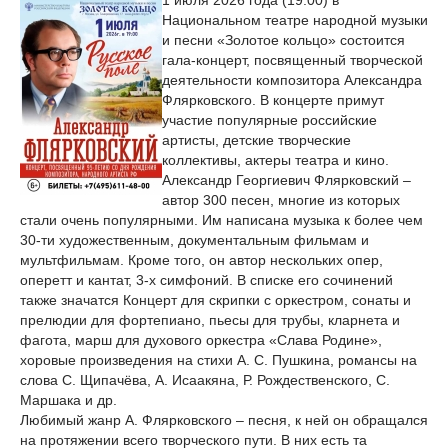
1 июля 2026 года (19:00) в
Национальном театре народной музыки
и песни «Золотое кольцо» состоится
гала-концерт, посвященный творческой
деятельности композитора Александра
Флярковского. В концерте примут
участие популярные российские
артисты, детские творческие
коллективы, актеры театра и кино.
Александр Георгиевич Флярковский –
автор 300 песен, многие из которых
стали очень популярными. Им написана музыка к более чем
30-ти художественным, документальным фильмам и
мультфильмам. Кроме того, он автор нескольких опер,
оперетт и кантат, 3-х симфоний. В списке его сочинений
также значатся Концерт для скрипки с оркестром, сонаты и
прелюдии для фортепиано, пьесы для трубы, кларнета и
фагота, марш для духового оркестра «Слава Родине»,
хоровые произведения на стихи А. С. Пушкина, романсы на
слова С. Щипачёва, А. Исаакяна, Р. Рождественского, С.
Маршака и др.
Любимый жанр А. Флярковского – песня, к ней он обращался
на протяжении всего творческого пути. В них есть та