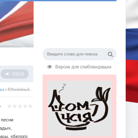
Версия для слабовидящих
ВХОД
ша
» Юбилейный концерт «Когда цвели сады», посвященный 90-летию со дня рождения Анны Герман
 песни
сады»,
ицы, «белого