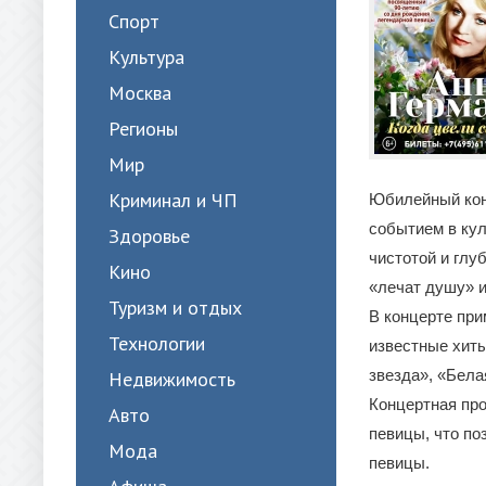
Спорт
Культура
Москва
Регионы
Мир
Криминал и ЧП
Юбилейный кон
событием в кул
Здоровье
чистотой и глу
Кино
«лечат душу» и
Туризм и отдых
В концерте при
Технологии
известные хиты
звезда», «Бела
Недвижимость
Концертная пр
Авто
певицы, что по
Мода
певицы.