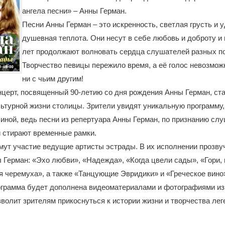
ангела песни» – Анны Герман.
Песни Анны Герман – это искренность, светлая грусть и 
душевная теплота. Они несут в себе любовь и доброту и 
лет продолжают волновать сердца слушателей разных п
Творчество певицы пережило время, а её голос невозмож
ни с чьим другим!
церт, посвященный 90-летию со дня рождения Анны Герман, ст
ьтурной жизни столицы. Зрители увидят уникальную программу
биной, ведь песни из репертуара Анны Герман, по признанию сл
 стирают временные рамки.
мут участие ведущие артисты эстрады. В их исполнении прозву
 Герман: «Эхо любви», «Надежда», «Когда цвели сады», «Гори, 
я черемуха», а также «Танцующие Эвридики» и «Греческое вино
ограмма будет дополнена видеоматериалами и фотографиями из
зволит зрителям прикоснуться к истории жизни и творчества ле