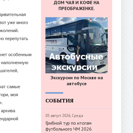
ДОМ ЧАЯ И КОФЕ НА
ПРЕОБРАЖЕНКЕ.
удивительная
вот уже много
околений.
но перепутать
анет особенным
, наполненную
ушателей,
Экскурсии по Москве на
автобусе
чат самые
гори, моя
СОБЫТИЯ
».
 архива
05 август 2026, Среда
гендарной
Грибной тур по итогам
футбольного ЧМ 2026