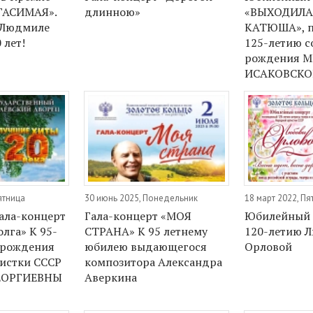
ГАСИМАЯ».
длинною»
«ВЫХОДИЛА 
 Людмиле
КАТЮША», 
 лет!
125-летию с
рождения 
ИСАКОВСКО
ятница
30 июнь 2025, Понедельник
18 март 2022, Пя
ала-концерт
Гала-концерт «МОЯ
Юбилейный 
олга» К 95-
СТРАНА» К 95 летнему
120-летию 
 рождения
юбилею выдающегося
Орловой
истки СССР
композитора Александра
ЕОРГИЕВНЫ
Аверкина