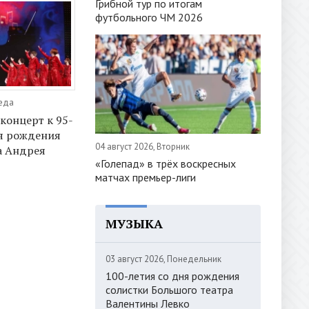
Грибной тур по итогам
футбольного ЧМ 2026
реда
онцерт к 95-
я рождения
04 август 2026, Вторник
а Андрея
«Голепад» в трёх воскресных
матчах премьер-лиги
МУЗЫКА
03 август 2026, Понедельник
100-летия со дня рождения
солистки Большого театра
Валентины Левко