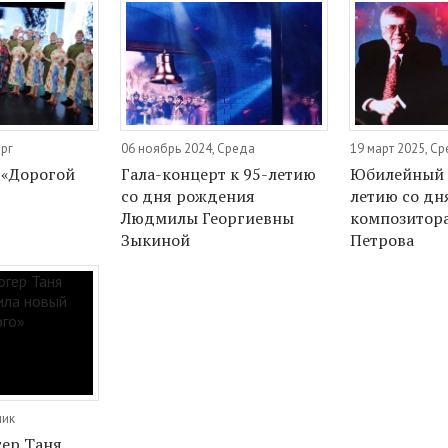
ерг
06 ноябрь 2024, Среда
19 март 2025, С
 «Дорогой
Гала-концерт к 95-летию
Юбилейный к
со дня рождения
летию со дн
Людмилы Георгиевны
композитор
Зыкиной
Петрова
ник
гер Таня