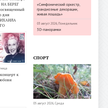
НА БЕРЕГ
«Симфонический оркестр,
грандиозные декорации,
посвященный
живая лошадь»
о дня
МИХАИЛА
03 август 2026, Понедельник
ГО
3D-панорамки
СПОРТ
тница
концерт к
Любови
05 август 2026, Среда