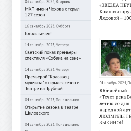
03 сентябрь 2024, Вторник
«ЗВЕЗДА НЕУ
МХТ имени Чехова открыл
Композитору
127 сезон
Лядовой – 100
16 сентябрь 2023, Суббота
Гоголь вечен!
14 сентябрь 2023, Четверг
Светский показ премьеры
спектакля «Собака на сене»
14 сентябрь 2023, Четверг
Премьерой "Красавец
мужчина" открылся сезон в
01 ноябрь 2024, П
Театре на Трубной
Юбилейный г
«Течет река В
04 сентябрь 2023, Понедельник
летию со дня
Открытие сезона в театре
народной арт
Шиловского
ЛЮДМИЛЫ Г
ЗЫКИНОЙ
04 сентябрь 2023, Понедельник