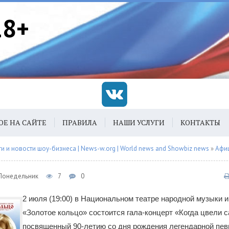
18+
ОЕ НА САЙТЕ
ПРАВИЛА
НАШИ УСЛУГИ
КОНТАКТЫ
 и новости шоу-бизнеса | News-w.org | World news and Showbiz news
»
Афи
 Понедельник
7
0
2 июля (19:00) в Национальном театре народной музыки и
«Золотое кольцо» состоится гала-концерт «Когда цвели 
посвященный 90-летию со дня рождения легендарной пев