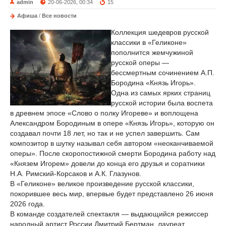
admin
20-06-2026, 00:34
15
Афиша
/
Все новости
Коллекция шедевров русской
классики в «Геликоне»
пополнится жемчужиной
русской оперы —
бессмертным сочинением А.П.
Бородина «Князь Игорь».
Одна из самых ярких страниц
русской истории была воспета
в древнем эпосе «Слово о полку Игореве» и воплощена
Александром Бородиным в опере «Князь Игорь», которую он
создавал почти 18 лет, но так и не успел завершить. Сам
композитор в шутку называл себя автором «неоканчиваемой
оперы». После скоропостижной смерти Бородина работу над
«Князем Игорем» довели до конца его друзья и соратники
Н.А. Римский-Корсаков и А.К. Глазунов.
В «Геликоне» великое произведение русской классики,
покорившее весь мир, впервые будет представлено 26 июня
2026 года.
В команде создателей спектакля — выдающийся режиссер
народный артист России Дмитрий Бертман, лауреат