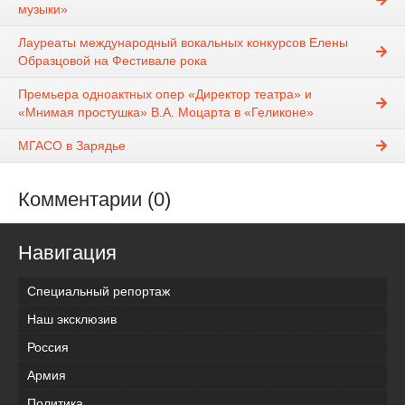
музыки»
Лауреаты международный вокальных конкурсов Елены
Образцовой на Фестивале рока
Премьера одноактных опер «Директор театра» и
«Мнимая простушка» В.А. Моцарта в «Геликоне»
МГАСО в Зарядье
Комментарии (0)
Навигация
Специальный репортаж
Наш эксклюзив
Россия
Армия
Политика