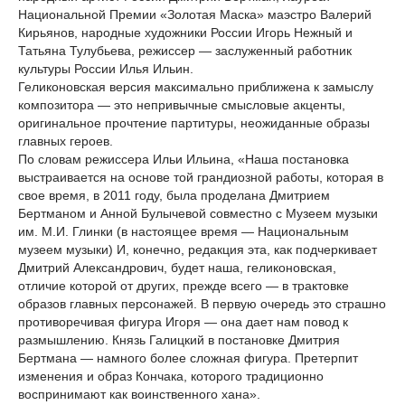
Национальной Премии «Золотая Маска» маэстро Валерий
Кирьянов, народные художники России Игорь Нежный и
Татьяна Тулубьева, режиссер — заслуженный работник
культуры России Илья Ильин.
Геликоновская версия максимально приближена к замыслу
композитора — это непривычные смысловые акценты,
оригинальное прочтение партитуры, неожиданные образы
главных героев.
По словам режиссера Ильи Ильина, «Наша постановка
выстраивается на основе той грандиозной работы, которая в
свое время, в 2011 году, была проделана Дмитрием
Бертманом и Анной Булычевой совместно с Музеем музыки
им. М.И. Глинки (в настоящее время — Национальным
музеем музыки) И, конечно, редакция эта, как подчеркивает
Дмитрий Александрович, будет наша, геликоновская,
отличие которой от других, прежде всего — в трактовке
образов главных персонажей. В первую очередь это страшно
противоречивая фигура Игоря — она дает нам повод к
размышлению. Князь Галицкий в постановке Дмитрия
Бертмана — намного более сложная фигура. Претерпит
изменения и образ Кончака, которого традиционно
воспринимают как воинственного хана».