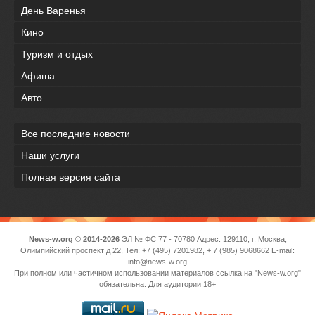
День Варенья
Кино
Туризм и отдых
Афиша
Авто
Все последние новости
Наши услуги
Полная версия сайта
News-w.org © 2014-2026
ЭЛ № ФС 77 - 70780 Адрес: 129110, г. Москва,
Олимпийский проспект д 22, Тел: +7 (495) 7201982, + 7 (985) 9068662 E-mail:
info@news-w.org
При полном или частичном использовании материалов ссылка на "News-w.org"
обязательна. Для аудитории 18+