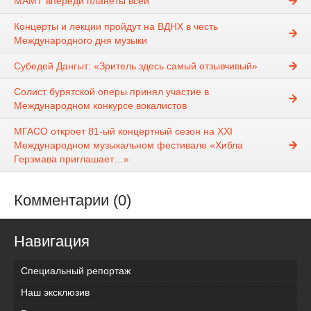
МАМТ впереди планеты всей
Концерты и лекции пройдут на ВДНХ в честь
Международного дня музыки
Субедей Дангыт: «Зритель здесь самый отзывчивый»
Солист бурятской оперы принял участие в
Международном конкурсе вокалистов
МГАСО откроет 81-ый концертный сезон на XXI
Международном музыкальном фестивале «Хибла
Герзмава приглашает…»
Комментарии (0)
Навигация
Специальный репортаж
Наш эксклюзив