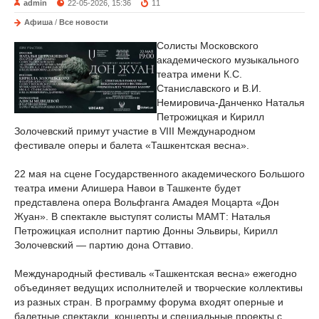
admin
22-05-2026, 15:36
11
Афиша
/
Все новости
Солисты Московского
академического музыкального
театра имени К.С.
Станиславского и В.И.
Немировича-Данченко Наталья
Петрожицкая и Кирилл
Золочевский примут участие в VIII Международном
фестивале оперы и балета «Ташкентская весна».
22 мая на сцене Государственного академического Большого
театра имени Алишера Навои в Ташкенте будет
представлена опера Вольфганга Амадея Моцарта «Дон
Жуан». В спектакле выступят солисты МАМТ: Наталья
Петрожицкая исполнит партию Донны Эльвиры, Кирилл
Золочевский — партию дона Оттавио.
Международный фестиваль «Ташкентская весна» ежегодно
объединяет ведущих исполнителей и творческие коллективы
из разных стран. В программу форума входят оперные и
балетные спектакли, концерты и специальные проекты с