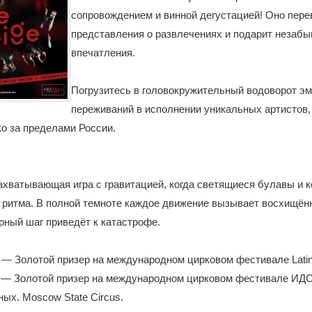
сопровождением и винной дегустацией! Оно пере
представления о развлечениях и подарит незаб
впечатления.
Погрузитесь в головокружительный водоворот эм
переживаний в исполнении уникальных артистов,
о за пределами России.
ватывающая игра с гравитацией, когда светящиеся булавы и к
и ритма. В полной темноте каждое движение вызывает восхищённ
рный шаг приведёт к катастрофе.
— Золотой призер на международном цирковом фестивале Latina,
 — Золотой призер на международном цирковом фестивале ИДО
ых. Moscow State Circus.