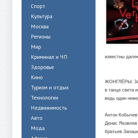
Спорт
Культура
Москва
Регионы
Мир
Криминал и ЧП
известны далек
Здоровье
Кино
ЖОНГЛЁРЫ: Зах
Туризм и отдых
в танце света 
Технологии
ведь один неве
Недвижимость
Антон Кобычев 
Авто
Денис Яковлев
Мода
братьев Запашн