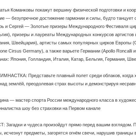
тья Команковы покажут вершину физической подготовки и коо
е — безупречное достижение гармонии и силы, будто танцует 
рь и Сергей — Золотые призеры Международного Фестиваля ци
ьгия), призеры и лауреаты Международных конкурсов артистов 
ания, Швейцария), артисты самых популярных цирков Европы (Co
rone Cirsus Germany), а также варьете Германии (Apollo Roncalli и 
анах: Япония, Голландия, Италия, Катар, Бельгия, Германия, Шве
НАСТКА: Представьте плавный полет среди облаков, когда 
над землёй, преодолевая страх высоты и демонстрируя несрав
дина — мастер спорта России международного класса в художе
иналистка шоу без страховки на Первом канале
Загадки и чудеса произойдут прямо перед вашим взглядом. 
, исчезнут предметы, загорятся огнём свечи, нарушив границы 