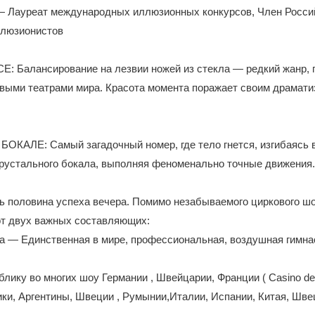
— Лауреат международных иллюзионных конкурсов, Член Росси
люзионистов
: Балансирование на лезвии ножей из стекла — редкий жанр, 
выми театрами мира. Красота момента поражает своим драмати
ОКАЛЕ: Самый загадочный номер, где тело гнется, изгибаясь 
хрустального бокала, выполняя феноменально точные движения.
ь половина успеха вечера. Помимо незабываемого циркового шо
от двух важных составляющих:
а — Единственная в мире, профессиональная, воздушная гимна
лику во многих шоу Германии , Швейцарии, Франции ( Casino de 
ки, Аргентины, Швеции , Румынии,Италии, Испании, Китая, Швец