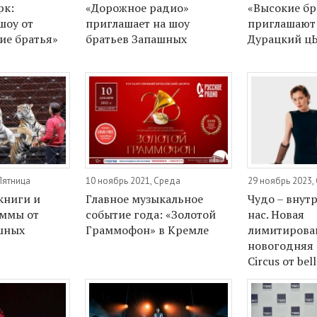
рк:
«Дорожное радио»
«Высокие бр
шоу от
приглашает на шоу
приглашают 
ие братья»
братьев Запашных
Дурацкий ц
Пятница
10 ноябрь 2021, Среда
29 ноябрь 2023,
книги и
Главное музыкальное
Чудо – внут
аммы от
событие года: «Золотой
нас. Новая
шных
Граммофон» в Кремле
лимитирова
новогодняя 
Circus от bel