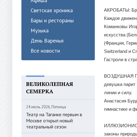
Афиша
Светская хроника
АКРОБАТЫ: Бра
Каждое движени
Бары и рестораны
Команковы Иго
Музыка
искусства (Бел
День Варенья
(Франция, Герм
Все новости
Switzerland и C
Гастроли в стр
ВОЗДУШНАЯ ГИМ
ВЕЛИКОЛЕПНАЯ
девушка парит 
СЕМЕРКА
линии и силу.
Анастасия Бур
24 июль 2026, Пятница
гимнастике и ф
Театр на Таганке первым в
Москве открыл новый
ИЛЛЮЗИОНИСТ: 
театральный сезон
законы природы