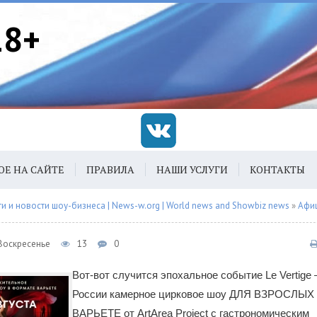
18+
ОЕ НА САЙТЕ
ПРАВИЛА
НАШИ УСЛУГИ
КОНТАКТЫ
 и новости шоу-бизнеса | News-w.org | World news and Showbiz news
»
Афи
 Воскресенье
13
0
Вот-вот случится эпохальное событие Le Vertige
России камерное цирковое шоу ДЛЯ ВЗРОСЛЫХ 
ВАРЬЕТЕ от ArtArea Project с гастрономическим