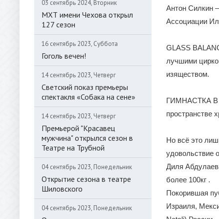
03 сентябрь 2024, Вторник
Антон Силкин 
МХТ имени Чехова открыл
Ассоциации Ил
127 сезон
16 сентябрь 2023, Суббота
GLASS BALANCE
Гоголь вечен!
лучшими цирко
изяществом.
14 сентябрь 2023, Четверг
Светский показ премьеры
спектакля «Собака на сене»
ГИМНАСТКА В Б
пространстве 
14 сентябрь 2023, Четверг
Премьерой "Красавец
мужчина" открылся сезон в
Но всё это лиш
Театре на Трубной
удовольствие 
Диля Абдулаев
04 сентябрь 2023, Понедельник
Открытие сезона в театре
более 100кг .
Шиловского
Покорившая пуб
Израиля, Мекси
04 сентябрь 2023, Понедельник