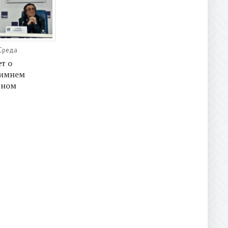
 Среда
т о
Зимнем
дном