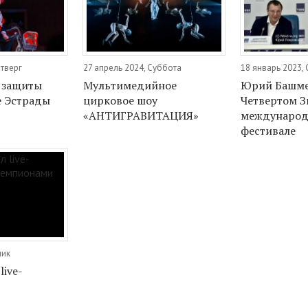
етверг
27 апрель 2024, Суббота
18 январь 2023,
ь защиты
Мультимедийное
Юрий Башме
е Эстрады
цирковое шоу
Четвертом 
«АНТИГРАВИТАЦИЯ»
междунаро
фестивале
ник
live-