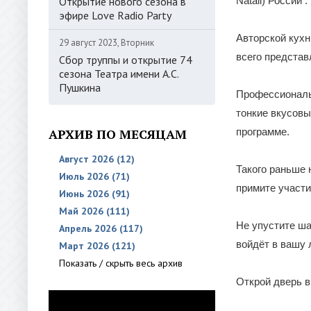
Открытие нового сезона в
Natali) России .
эфире Love Radio Party
Авторской кухн
29 август 2023, Вторник
всего представ
Сбор труппы и открытие 74
сезона Театра имени А.С.
Пушкина
Профессиональн
тонкие вкусовы
АРХИВ ПО МЕСЯЦАМ
программе.
Август 2026 (12)
Такого раньше 
Июль 2026 (71)
примите участи
Июнь 2026 (91)
Май 2026 (111)
Не упустите ша
Апрель 2026 (117)
войдёт в вашу 
Март 2026 (121)
Показать / скрыть весь архив
Открой дверь в