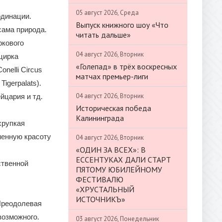
05 август 2026, Среда
рдинации.
Выпуск книжного шоу «Что
сама природа.
читать дальше»
ркового
04 август 2026, Вторник
цирка
«Голепад» в трёх воскресных
nelli Circus
матчах премьер-лиги
Tigerpalats).
04 август 2026, Вторник
йцария и тд.
Историческая победа
Калининграда
хрупкая
ненную красоту
04 август 2026, Вторник
«ОДИН ЗА ВСЕХ»: В
ЕССЕНТУКАХ ДАЛИ СТАРТ
ственной
ПЯТОМУ ЮБИЛЕЙНОМУ
ФЕСТИВАЛЮ
«ХРУСТАЛЬНЫЙ
ИСТОЧНИКЪ»
Преодолевая
возможного.
03 август 2026, Понедельник