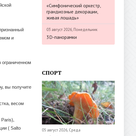
«Симфонический оркестр,
йской
грандиозные декорации,
живая лошадь»
03 август 2026, Понедельник
признанный
3D-панорамки
змом и
в ограниченном
СПОРТ
у, вы получите
стка, весом
Paris),
ии ( Salto
05 август 2026, Среда