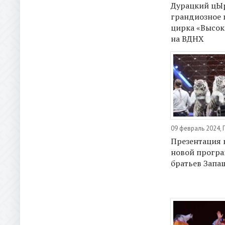
Дурацкий цЫ
грандиозное 
цирка «Высок
на ВДНХ
09 февраль 2024, 
Презентация 
новой прогр
братьев Запа