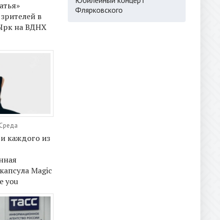
атья»
Флярковского
зрителей в
Ырк на ВДНХ
 Среда
ри каждого из
нная
капсула Magic
le you