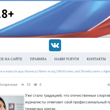
18+
ОЕ НА САЙТЕ
ПРАВИЛА
НАШИ УСЛУГИ
КОНТАКТЫ
 и новости шоу-бизнеса | News-w.org | World news and Showbiz news
»
Афи
 Воскресенье
10
0
Уже стало традицией, что отечественные спорти
журналисты отмечают свой профессиональный п
теннисных кортах.