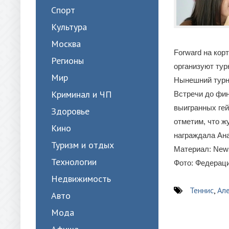
Спорт
Культура
Москва
Forward на кор
Регионы
организуют ту
Мир
Нынешний турни
Криминал и ЧП
Встречи до фин
выигранных гей
Здоровье
отметим, что ж
Кино
награждала Ана
Туризм и отдых
Материал: New
Технологии
Фото: Федераци
Недвижимость
Теннис
,
Ал
Авто
Мода