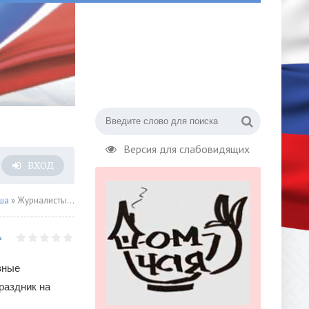
Версия для слабовидящих
ВХОД
ша
» Журналисты отметят свой праздник на кортах
вные
раздник на