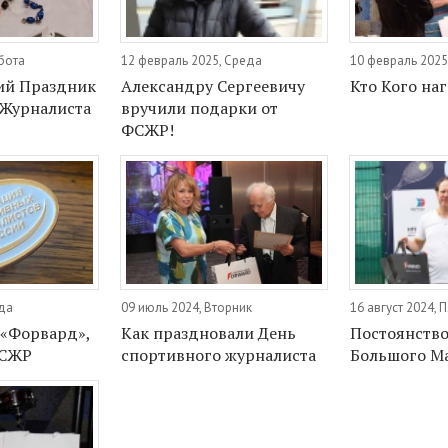
бота
12 февраль 2025, Среда
10 февраль 2025
ий Праздник
Александру Сергеевичу
Кто Кого на
 Журналиста
вручили подарки от
ФСЖР!
еда
09 июль 2024, Вторник
16 август 2024, 
 «Форвард»,
Как праздновали День
Постоянство
ФСЖР
спортивного журналиста
Большого Ма