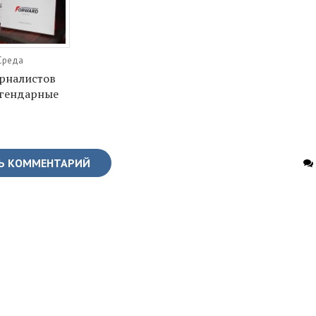
 Среда
рналистов
егендарные
Ь КОММЕНТАРИЙ