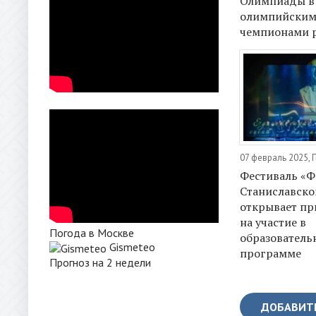
Олимпиады в 
олимпийски
чемпионами р
07 февраль 2025, 
Фестиваль «Ф
Станиславско
открывает пр
на участие в
Погода в Москве
образователь
Gismeteo
программе
Прогноз на 2 недели
ДОБАВИТ