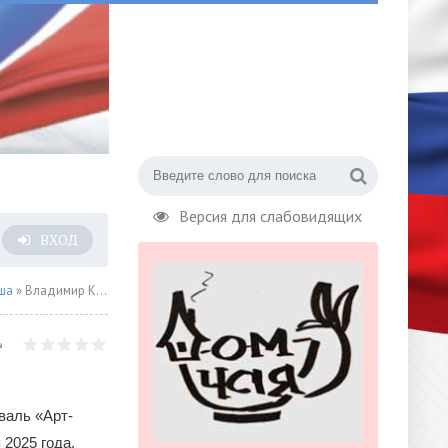
Версия для слабовидящих
ВХОД
ша
» Владимир Кузьмин, Дмитрий Маликов и Джо Линн Тернер выступят на «Арт-футболе 2025»
аль «Арт-
 2025 года.