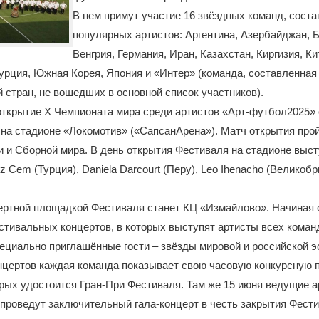
В нем примут участие 16 звёздных команд, сост
популярных артистов: Аргентина, Азербайджан, 
Венгрия, Германия, Иран, Казахстан, Киргизия, Ки
Турция, Южная Корея, Япония и «Интер» (команда, составленная
 стран, не вошедших в основной список участников).
ткрытие X Чемпионата мира среди артистов «Арт-футбол2025» 
 на стадионе «Локомотив» («СапсанАрена»). Матч открытия про
 и Сборной мира. В день открытия Фестиваля на стадионе выст
 Cem (Турция), Daniela Darcourt (Перу), Leo Ihenacho (Великобр
ертной площадкой Фестиваля станет КЦ «Измайлово». Начиная 
стивальных концертов, в которых выступят артисты всех коман
ециально приглашённые гости – звёзды мировой и российской э
нцертов каждая команда показывает свою часовую конкурсную 
рых удостоится Гран-При Фестиваля. Там же 15 июня ведущие а
проведут заключительный гала-концерт в честь закрытия Фести