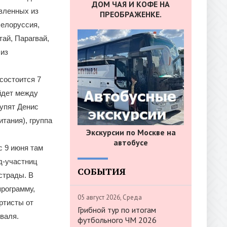
ДОМ ЧАЯ И КОФЕ НА
авленных из
ПРЕОБРАЖЕНКЕ.
Белоруссия,
тай, Парагвай,
 из
состоится 7
йдет между
упят Денис
итания), группа
Экскурсии по Москве на
автобусе
с 9 июня там
д-участниц
СОБЫТИЯ
страды. В
программу,
05 август 2026, Среда
ртисты от
Грибной тур по итогам
валя.
футбольного ЧМ 2026