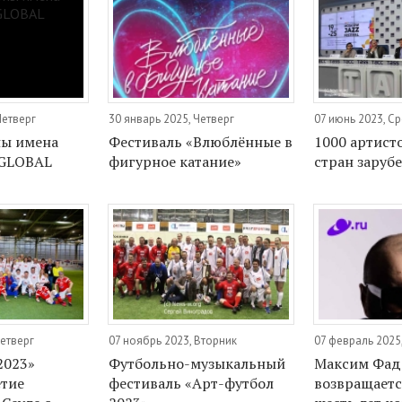
Четверг
30 январь 2025, Четверг
07 июнь 2023, С
ны имена
Фестиваль «Влюблённые в
1000 артист
 GLOBAL
фигурное катание»
стран заруб
Четверг
07 ноябрь 2023, Вторник
07 февраль 2025
2023»
Футбольно-музыкальный
Максим Фад
етие
фестиваль «Арт-футбол
возвращаетс