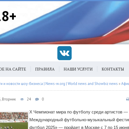
18+
ОЕ НА САЙТЕ
ПРАВИЛА
НАШИ УСЛУГИ
КОНТАКТЫ
 и новости шоу-бизнеса | News-w.org | World news and Showbiz news
»
Афи
, Вторник
24
0
X Чемпионат мира по футболу среди артистов —
Международный футбольно-музыкальный фестив
футбол 2025» — пройдет в Москве с 7 по 15 июня