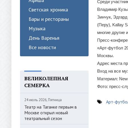
Афиша
Среди участнико
Светская хроника
Владимир Кузь
Зинчук, Эдгард
Бары и рестораны
(Перу), Kallay 
Музыка
многие другие 
День Варенья
Пресс-конфере
Все новости
«Арт-футбол 20
Москвы.
Адрес места пр
Вход на все м
ВЕЛИКОЛЕПНАЯ
Материал: News
СЕМЕРКА
Фото: пресс-с
24 июль 2026, Пятница
Арт-футбо
Театр на Таганке первым в
Москве открыл новый
театральный сезон