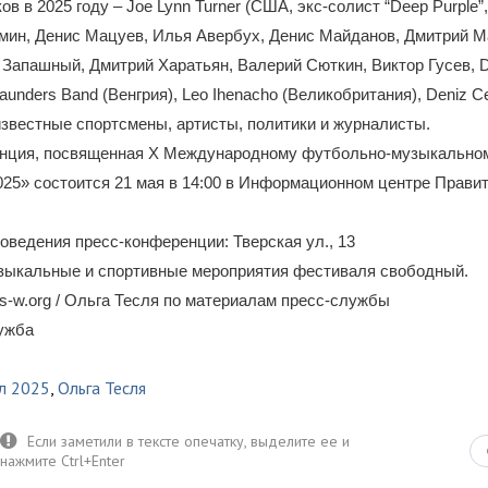
в в 2025 году – Joe Lynn Turner (США, экс-солист “Deep Purple”,
мин, Денис Мацуев, Илья Авербух, Денис Майданов, Дмитрий М
 Запашный, Дмитрий Харатьян, Валерий Сюткин, Виктор Гусев, Da
Saunders Band (Венгрия), Leo Ihenacho (Великобритания), Deniz C
известные спортсмены, артисты, политики и журналисты.
нция, посвященная Х Международному футбольно-музыкально
25» состоится 21 мая в 14:00 в Информационном центре Прави
оведения пресс-конференции: Тверская ул., 13
узыкальные и спортивные мероприятия фестиваля свободный.
-w.org / Ольга Тесля по материалам пресс-службы
лужба
л 2025
,
Ольга Тесля