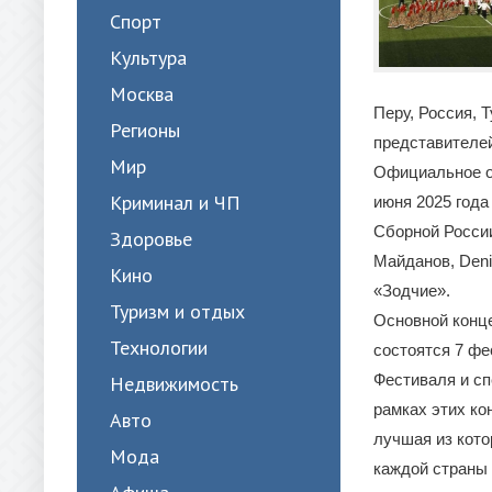
Спорт
Культура
Москва
Перу, Россия, 
Регионы
представителей
Мир
Официальное о
Криминал и ЧП
июня 2025 года
Сборной России
Здоровье
Майданов, Deniz
Кино
«Зодчие».
Туризм и отдых
Основной конц
Технологии
состоятся 7 фе
Фестиваля и сп
Недвижимость
рамках этих ко
Авто
лучшая из кото
Мода
каждой страны 