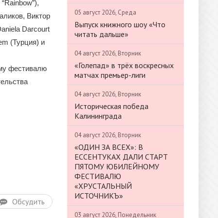
 “Rainbow”),
05 август 2026, Среда
аликов, Виктор
Выпуск книжного шоу «Что
niela Darcourt
читать дальше»
em (Турция) и
04 август 2026, Вторник
«Голепад» в трёх воскресных
му фестивалю
матчах премьер-лиги
тельства
04 август 2026, Вторник
Историческая победа
Калининграда
04 август 2026, Вторник
«ОДИН ЗА ВСЕХ»: В
ЕССЕНТУКАХ ДАЛИ СТАРТ
ПЯТОМУ ЮБИЛЕЙНОМУ
ФЕСТИВАЛЮ
«ХРУСТАЛЬНЫЙ
ИСТОЧНИКЪ»
Обсудить
03 август 2026, Понедельник