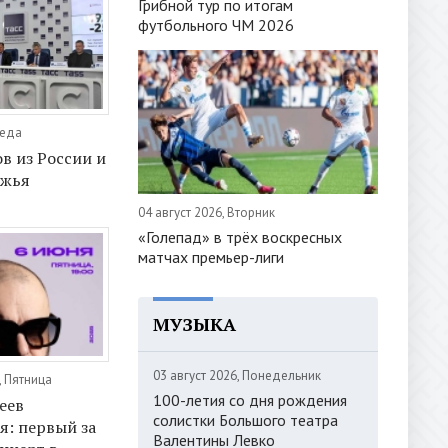
Грибной тур по итогам
футбольного ЧМ 2026
реда
ов из России и
ежья
04 август 2026, Вторник
«Голепад» в трёх воскресных
матчах премьер-лиги
МУЗЫКА
03 август 2026, Понедельник
, Пятница
100-летия со дня рождения
еев
солистки Большого театра
я: первый за
Валентины Левко