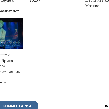
Сеуле с
2023»
шесть лет к
ми
Москве
азных лет
Пятница
абрика
го»
ием заявок
ной
Ь КОММЕНТАРИЙ