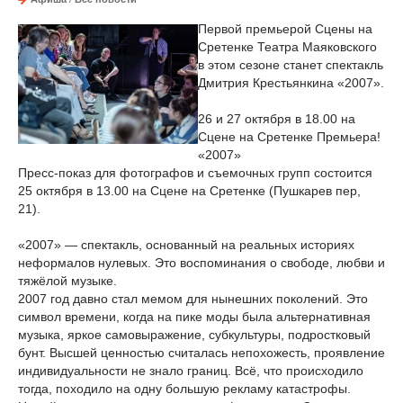
Первой премьерой Сцены на
Сретенке Театра Маяковского
в этом сезоне станет спектакль
Дмитрия Крестьянкина «2007».
26 и 27 октября в 18.00 на
Сцене на Сретенке Премьера!
«2007»
Пресс-показ для фотографов и съемочных групп состоится
25 октября в 13.00 на Сцене на Сретенке (Пушкарев пер,
21).
«2007» — спектакль, основанный на реальных историях
неформалов нулевых. Это воспоминания о свободе, любви и
тяжёлой музыке.
2007 год давно стал мемом для нынешних поколений. Это
символ времени, когда на пике моды была альтернативная
музыка, яркое самовыражение, субкультуры, подростковый
бунт. Высшей ценностью считалась непохожесть, проявление
индивидуальности не знало границ. Всё, что происходило
тогда, походило на одну большую рекламу катастрофы.