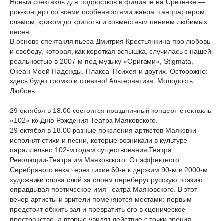
Новый спектакль для подростков в филиале на Сретенке —
рок-концерт со всеми особенностями жанра: танцпартером,
слэмом, криком до хрипоты и совместным пением любимых
песен.
В основе спектакля пьеса Дмитрия Крестьянкина про любовь
и свободу, которая, как короткая вспышка, случилась с нашей
реальностью в 2007-м под музыку «Оригами», Stigmata,
Океан Моей Надежды, Плакса, Психея и других. Осторожно:
здесь будет громко и отвязно! Альтернатива. Молодость.
Любовь.
29 октября в 18.00 состоится праздничный концерт-спектакль
«102» ко Дню Рождения Театра Маяковского.
29 октября в 18.00 разные поколения артистов Маяковки
исполнят стихи и песни, которые возникали в культуре
параллельно 102-м годам существования Театра
Революции-Театра им.Маяковского. От эффектного
Серебряного века через тихие 60-е к дерзким 90-м и 2000-м
художники слова слой за слоем переберут русскую поэзию,
оправдывая поэтическое имя Театра Маяковского. В этот
вечер артисты и зрители поменяются местами: первым
предстоит обжить зал и превратить его в сценическое
пространство, а вторые увидят действие с точки зрения