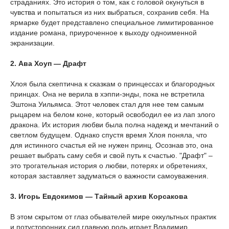
страданиях. Это история о том, как с головой окунуться в
чувства и попытаться из них выбраться, сохранив себя. На
ярмарке будет представлено специальное лимитированное
издание романа, приуроченное к выходу одноименной
экранизации.
2. Ава Хоуп — Драфт
Хлоя была скептична к сказкам о принцессах и благородных
принцах. Она не верила в хэппи-энды, пока не встретила
Эштона Уильямса. Этот человек стал для нее тем самым
рыцарем на белом коне, который освободил ее из лап злого
дракона. Их история любви была полна надежд и мечтаний о
светлом будущем. Однако спустя время Хлоя поняла, что
для истинного счастья ей не нужен принц. Осознав это, она
решает выбрать саму себя и свой путь к счастью. "Драфт" –
это трогательная история о любви, потерях и обретениях,
которая заставляет задуматься о важности самоуважения.
3. Игорь Евдокимов — Тайный архив Корсакова
В этом скрытом от глаз обывателей мире оккультных практик
и потусторонних сил главную роль играет Владимир