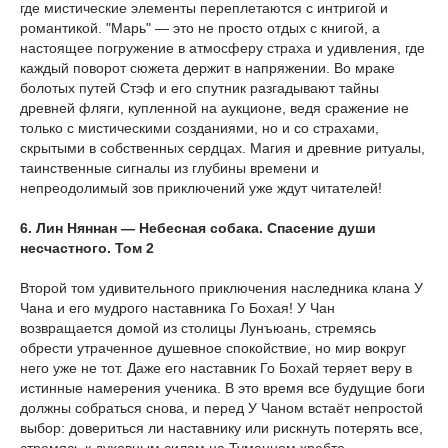
где мистические элементы переплетаются с интригой и
романтикой. "Марь" — это не просто отдых с книгой, а
настоящее погружение в атмосферу страха и удивления, где
каждый поворот сюжета держит в напряжении. Во мраке
болотых путей Стэф и его спутник разгадывают тайны
древней фляги, купленной на аукционе, ведя сражение не
только с мистическими созданиями, но и со страхами,
скрытыми в собственных сердцах. Магия и древние ритуалы,
таинственные сигналы из глубины времени и
непреодолимый зов приключений уже ждут читателей!
6. Лин Няннан — Небесная собака. Спасение души
несчастного. Том 2
Второй том удивительного приключения наследника клана У
Чана и его мудрого наставника Го Бохая! У Чан
возвращается домой из столицы Лунъюань, стремясь
обрести утраченное душевное спокойствие, но мир вокруг
него уже не тот. Даже его наставник Го Бохай теряет веру в
истинные намерения ученика. В это время все будущие боги
должны собраться снова, и перед У Чаном встаёт непростой
выбор: довериться ли наставнику или рискнуть потерять все,