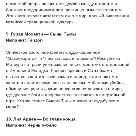
пекинской оперы расцветает дружба между артистом и
богатым предпринимателем, восхищенным его талантом.
Эта книга откроет читателям окно в мир, полный очарования
китайской традиционной культуры.
9. Гурав Моханти — Сыны Тьмы
Импринт: Fanzon
Эпическое восточное фэнтези, вдохновлённое
"Махабхаратой" и "Песнью льда и пламени"! Республика
Матхура на грани уничтожения после жестоких столкновений
с Империей Магадха. Лидеры Кришна и Сатьябхама
пытаются защитить свои земли и народ, хотя знают, что
золото и политические союзы не вечны. Набожные убийцы,
обманутые цари и другие персонажи встречаются в мире,
где древние боги и пророчества сплетаются в смертельной
игре. Кто же станет Сыном Тьмы и изменит судьбу всего
мира?
10. Лия Арден — Во главе конца
Импринт: Черным-бело