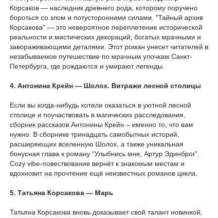
Корсаков — наследник древнего рода, которому поручено
бороться со злом и потусторонними силами. "Тайный архив
Корсакова" — это невероятное переплетение исторической
реальности и мистических декораций, богатых мрачными и
завораживающими деталями. Этот роман унесет читателей в
незабываемое путешествие по мрачным улочкам Санкт-
Петербурга, где рождаются и умирают легенды.
4. Антонина Крейн — Шолох. Витражи лесной столицы
Если вы когда-нибудь хотели оказаться в уютной лесной
столице и поучаствовать в магических расследования,
сборник рассказов Антонины Крейн – именно то, что вам
нужно. В сборнике тринадцать самобытных историй,
расширяющих вселенную Шолох, а также уникальная
бонусная глава к роману “Улыбнись мне, Артур Эдинброг”.
Cozy vibe-повествование вернёт к знакомым местам и
вдохновит на прочтение ещё неизвестных романов цикла.
5. Татьяна Корсакова — Марь
Татьяна Корсакова вновь доказывает свой талант новинкой,