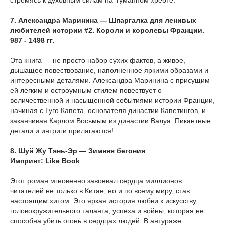
стремясь к духовным силам на Туманном хребте.
7. Александра Маринина — Шпаргалка для ленивых
любителей истории #2. Короли и королевы Франции.
987 - 1498 гг.
Эта книга — не просто набор сухих фактов, а живое,
дышащее повествование, наполненное яркими образами и
интересными деталями. Александра Маринина с присущим
ей легким и остроумным стилем повествует о
величественной и насыщенной событиями истории Франции,
начиная с Гуго Капета, основателя династии Капетингов, и
заканчивая Карлом Восьмым из династии Валуа. Пикантные
детали и интриги прилагаются!
8. Шуй Жу Тянь-Эр — Зимняя бегония
Импринт: Like Book
Этот роман мгновенно завоевал сердца миллионов
читателей не только в Китае, но и по всему миру, став
настоящим хитом. Это яркая история любви к искусству,
головокружительного таланта, успеха и войны, которая не
способна убить огонь в сердцах людей. В антураже