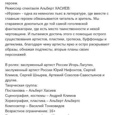
героем.
Режиссер спектакля Альберт ХАСИЕВ:
«Игроки» - одна из немногих пьес в литературе, где вместе с
главным героем обманывается читатель и зритель. Мы
стараемся докопаться до той самой гоголевской
фантасмагории, где есть место таинственности и некой
чертовщине. И пытаемся достичь этого с помощью острого
существования артистов, пластики, гротеска, буффонады и
детеклива, благодаря чему артисты ярко и остро раскрывают
образы, обнажая подтексты, вторые планы своих
персонажей.
В ролях: заслуженный артист России Игорь Лагутин,
заслуженный артист России Юрий Нифонтов, Сергей
Климов, Сергей Шнырев, Артемий Соколов-Савостьянов и
другие.
Творческая группа:
Постановка – Альберт Хасиев
Сценография, костюмы – Андрей Климов
Хореография, пластика – Альберт Альбертс
Композитор – Василий Тонковидов
Возрастное ограничение: 16+