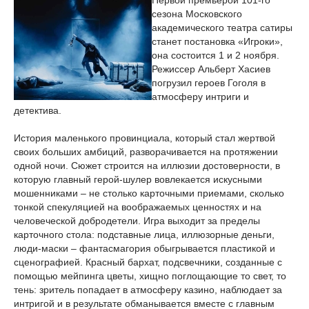
Первой премьерой 101-го
сезона Московского
академического театра сатиры
станет постановка «Игроки»,
она состоится 1 и 2 ноября.
Режиссер Альберт Хасиев
погрузил героев Гоголя в
атмосферу интриги и
детектива.
История маленького провинциала, который стал жертвой
своих больших амбиций, разворачивается на протяжении
одной ночи. Сюжет строится на иллюзии достоверности, в
которую главный герой-шулер вовлекается искусными
мошенниками – не столько карточными приемами, сколько
тонкой спекуляцией на воображаемых ценностях и на
человеческой добродетели. Игра выходит за пределы
карточного стола: подставные лица, иллюзорные деньги,
люди-маски – фантасмагория обыгрывается пластикой и
сценографией. Красный бархат, подсвечники, созданные с
помощью мейпинга цветы, хищно поглощающие то свет, то
тень: зритель попадает в атмосферу казино, наблюдает за
интригой и в результате обманывается вместе с главным