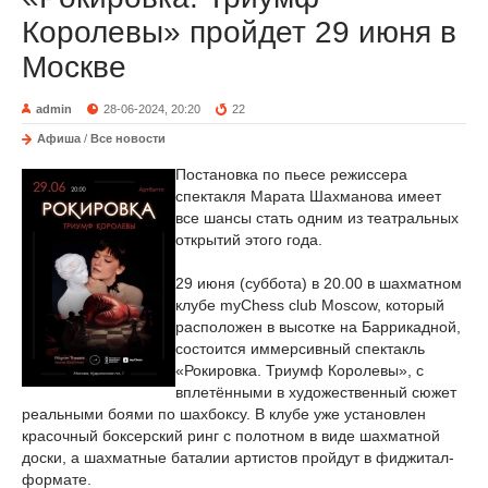
Королевы» пройдет 29 июня в
Москве
admin
28-06-2024, 20:20
22
Афиша
/
Все новости
Постановка по пьесе режиссера
спектакля Марата Шахманова имеет
все шансы стать одним из театральных
открытий этого года.
29 июня (суббота) в 20.00 в шахматном
клубе myChess club Moscow, который
расположен в высотке на Баррикадной,
состоится иммерсивный спектакль
«Рокировка. Триумф Королевы», с
вплетёнными в художественный сюжет
реальными боями по шахбоксу. В клубе уже установлен
красочный боксерский ринг с полотном в виде шахматной
доски, а шахматные баталии артистов пройдут в фиджитал-
формате.