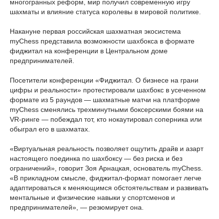
многогранных реформ, мир получил современную игру
шахматы и влияние статуса королевы в мировой политике.
Накануне первая российская шахматная экосистема
myChess представила возможности шахбокса в формате
фиджитал на конференции в Центральном доме
предпринимателей.
Посетители конференции «Фиджитал. О бизнесе на грани
цифры и реальности» протестировали шахбокс в усеченном
формате из 5 раундов — шахматные матчи на платформе
myChess сменялись трехминутными боксерскими боями на
VR-ринге — побеждал тот, кто нокаутировал соперника или
обыграл его в шахматах.
«Виртуальная реальность позволяет ощутить драйв и азарт
настоящего поединка по шахбоксу — без риска и без
ограничений», говорит Зоя Арнацкая, основатель myChess.
«В прикладном смысле, фиджитал-формат помогает легче
адаптироваться к меняющимся обстоятельствам и развивать
ментальные и физические навыки у спортсменов и
предпринимателей», — резюмирует она.