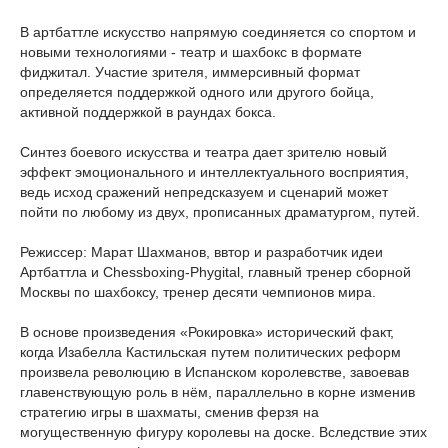
В артбаттле искусство напрямую соединяется со спортом и
новыми технологиями - театр и шахбокс в формате
фиджитал. Участие зрителя, иммерсивный формат
определяется поддержкой одного или другого бойца,
активной поддержкой в раундах бокса.
Синтез боевого искусства и театра дает зрителю новый
эффект эмоционального и интеллектуального восприятия,
ведь исход сражений непредсказуем и сценарий может
пойти по любому из двух, прописанных драматургом, путей.
Режиссер: Марат Шахманов, ввтор и разработчик идеи
Артбаттла и Chessboxing-Phygital, главный тренер сборной
Москвы по шахбоксу, тренер десяти чемпионов мира.
В основе произведения «Рокировка» исторический факт,
когда Изабелла Кастильская путем политических реформ
произвела революцию в Испанском королевстве, завоевав
главенствующую роль в нём, параллельно в корне изменив
стратегию игры в шахматы, сменив ферзя на
могущественную фигуру королевы на доске. Вследствие этих