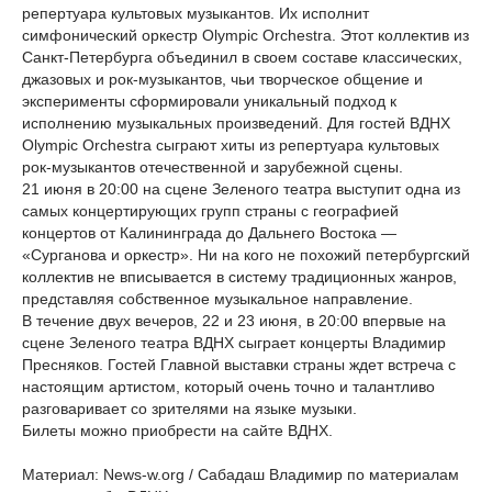
репертуара культовых музыкантов. Их исполнит
симфонический оркестр Olympic Orchestra. Этот коллектив из
Санкт-Петербурга объединил в своем составе классических,
джазовых и рок-музыкантов, чьи творческое общение и
эксперименты сформировали уникальный подход к
исполнению музыкальных произведений. Для гостей ВДНХ
Olympic Orchestra сыграют хиты из репертуара культовых
рок-музыкантов отечественной и зарубежной сцены.
21 июня в 20:00 на сцене Зеленого театра выступит одна из
самых концертирующих групп страны с географией
концертов от Калининграда до Дальнего Востока —
«Сурганова и оркестр». Ни на кого не похожий петербургский
коллектив не вписывается в систему традиционных жанров,
представляя собственное музыкальное направление.
В течение двух вечеров, 22 и 23 июня, в 20:00 впервые на
сцене Зеленого театра ВДНХ сыграет концерты Владимир
Пресняков. Гостей Главной выставки страны ждет встреча с
настоящим артистом, который очень точно и талантливо
разговаривает со зрителями на языке музыки.
Билеты можно приобрести на сайте ВДНХ.
Материал: News-w.org / Сабадаш Владимир по материалам