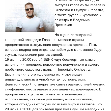
В Зеленом театре на ВДНХ
выступят коллективы Imperialis
Orchestra и Olympic Orchestra,
а также группа «Сурганова и
оркестр» и Владимир
Пресняков.
На сцене легендарной
концертной площадки Главной выставки страны
продолжаются выступления популярных артистов. Пять
вечеров подряд под открытым небом для меломанов будут
звучать композиции разных стилей.
19 июня в 20:00 гостей ВДНХ ждут бессмертные хиты в
исполнении молодого, невероятно популярного и самого
необычного оркестра страны — Imperialis Orchestra.
Выступления этого коллектива отличают яркая
индивидуальность и живой контакт со зрителями,
фантастический по энергетике синтез разных стилей музыки,
симфонического звучания и оригинальных аранжировок. В
программе концерта любимые хиты популярных
исполнителей, знаковые для поп-музыки композиции,
которые объединяют людей по всему миру и световое шоу.
20 июня в 20:00 для зрителей прозвучат лучшие мелодии из