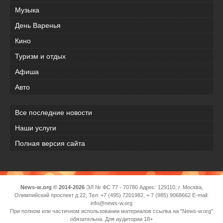
Музыка
День Варенья
Кино
Туризм и отдых
Афиша
Авто
Все последние новости
Наши услуги
Полная версия сайта
News-w.org © 2014-2026
ЭЛ № ФС 77 - 70780 Адрес: 129110, г. Москва,
Олимпийский проспект д 22, Тел: +7 (495) 7201982, + 7 (985) 9068662 E-mail:
info@news-w.org
При полном или частичном использовании материалов ссылка на "News-w.org"
обязательна. Для аудитории 18+