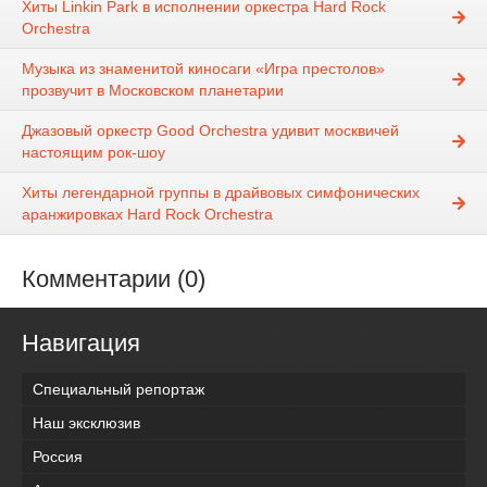
Хиты Linkin Park в исполнении оркестра Hard Rock
Orchestra
Музыка из знаменитой киносаги «Игра престолов»
прозвучит в Московском планетарии
Джазовый оркестр Good Orchestra удивит москвичей
настоящим рок-шоу
Хиты легендарной группы в драйвовых симфонических
аранжировках Hard Rock Orchestra
Комментарии (0)
Навигация
Специальный репортаж
Наш эксклюзив
Россия