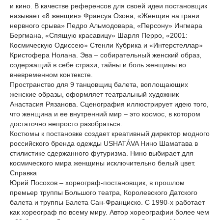
и кино. В качестве референсов для своей идеи постановщик
называет «8 женщин» Франсуа Озона, «Женщин на грани
нервного срыва» Педро Альмодовара, «Персону» Ингмара
Бергмана, «Спящую красавицу» Шарля Перро, «2001:
Космическую Одиссею» Стенли Кубрика и «Интерстеллар»
Кристофера Нолана. Эва – собирательный женский образ,
содержащий в себе страхи, тайны и боль женщины во
вневременном контексте.
Пространство для 9 танцовщиц балета, воплощающих
женские образы, оформляет театральный художник
Анастасия Рязанова. Сценография иллюстрирует идею того,
что женщина и ее внутренний мир – это космос, в котором
достаточно непросто разобраться.
Костюмы к постановке создает креативный директор модного
российского бренда одежды USHATÁVA Нино Шаматава в
стилистике сдержанного футуризма. Нино выбирает для
космического мира женщины исключительно белый цвет.
Справка
Юрий Посохов – хореограф-постановщик, в прошлом
премьер труппы Большого театра, Королевского Датского
балета и труппы Балета Сан-Франциско. С 1990-х работает
как хореограф по всему миру. Автор хореографии более чем