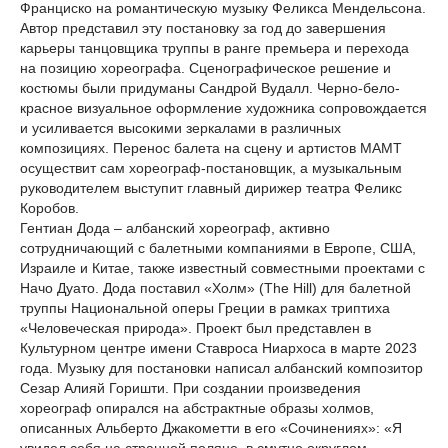
Франциско на романтическую музыку Феликса Мендельсона.
Автор представил эту постановку за год до завершения
карьеры танцовщика труппы в ранге премьера и перехода
на позицию хореографа. Сценографическое решение и
костюмы были придуманы Сандрой Вудалл. Черно-бело-
красное визуальное оформление художника сопровождается
и усиливается высокими зеркалами в различных
композициях. Перенос балета на сцену и артистов МАМТ
осуществит сам хореограф-постановщик, а музыкальным
руководителем выступит главный дирижер театра Феликс
Коробов.
Гентиан Дода – албанский хореограф, активно
сотрудничающий с балетными компаниями в Европе, США,
Израиле и Китае, также известный совместными проектами с
Начо Дуато. Дода поставил «Холм» (The Hill) для балетной
труппы Национальной оперы Греции в рамках триптиха
«Человеческая природа». Проект был представлен в
Культурном центре имени Ставроса Ниархоса в марте 2023
года. Музыку для постановки написал албанский композитор
Сезар Алияй Горишти. При создании произведения
хореограф опирался на абстрактные образы холмов,
описанных Альберто Джакометти в его «Сочинениях»: «Я