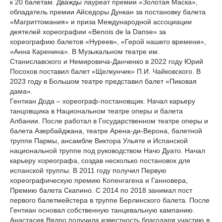
к 20 балетам. Дважды лауреат премии «Золотая Маска»,
обладатель премии Айседоры Дункан за постановку балета
«Магриттомания» и приза Международной ассоциации
деятелей хореографии «Benois de la Danse» за
хореографию балетов «Нуреев», «Герой нашего времени»,
«Анна Каренина». В Музыкальном театре им.
Станиславского и Немировича-Данченко в 2022 году Юрий
Посохов поставил балет «Щелкунчик» П.И. Чайковского. В
2023 году в Большом театре представил балет «Пиковая
дама».
Гентиан Дода – хореограф-постановщик. Начал карьеру
танцовщика в Национальном театре оперы и балета
Албании. После работал в Государственном театре оперы и
балета Азербайджана, театре Арена-ди-Верона, балетной
труппе Пармы, ансамбле Виктора Ульяте и Испанской
национальной труппе под руководством Начо Дуато. Начал
карьеру хореографа, создав несколько постановок для
испанской труппы. В 2011 году получил Первую
хореографическую премию Копенгагена и Ганновера,
Премию балета Скапино. С 2014 по 2018 занимал пост
первого балетмейстера в труппе Берлинского балета. После
Гентиан основал собственную танцевальную кампанию.
Анастасия Вядро получила известность благодаря участию в