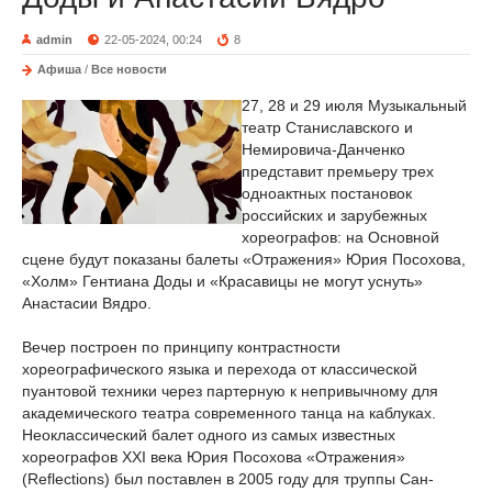
admin
22-05-2024, 00:24
8
Афиша
/
Все новости
27, 28 и 29 июля Музыкальный
театр Станиславского и
Немировича-Данченко
представит премьеру трех
одноактных постановок
российских и зарубежных
хореографов: на Основной
сцене будут показаны балеты «Отражения» Юрия Посохова,
«Холм» Гентиана Доды и «Красавицы не могут уснуть»
Анастасии Вядро.
Вечер построен по принципу контрастности
хореографического языка и перехода от классической
пуантовой техники через партерную к непривычному для
академического театра современного танца на каблуках.
Неоклассический балет одного из самых известных
хореографов XXI века Юрия Посохова «Отражения»
(Reflections) был поставлен в 2005 году для труппы Сан-