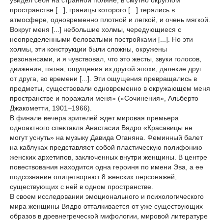
увидел себя на странной поляне, в смутно округлом
пространстве [...], границы которого [...] терялись в
атмосфере, одновременно плотной и легкой, и очень мягкой.
Вокруг меня [...] небольшие холмы, чередующиеся с
неопределенными беловатыми постройками [...]. Но эти
холмы, эти конструкции были сложны, окружены
резонансами, и я чувствовал, что это жесты, звуки голосов,
движения, пятна, ощущения из другой эпохи, далекие друг
от друга, во времени [...]. Эти ощущения превращались в
предметы, существовали одновременно в окружающем меня
пространстве и поражали меня» («Сочинения», Альберто
Джакометти, 1901–1966).
В финале вечера зрителей ждет мировая премьера
одноактного спектакля Анастасии Вядро «Красавицы не
могут уснуть» на музыку Давида Оганяна. Феминный балет
на каблуках представляет собой пластическую полифонию
женских архетипов, заключенных внутри женщины. В центре
повествования находится одна героиня по имени Эва, а ее
подсознание олицетворяют 8 женских персонажей,
существующих с ней в одном пространстве.
В своем исследовании эмоционального и психологического
мира женщины Вядро отталкивается от уже существующих
образов в древнегреческой мифологии, мировой литературе