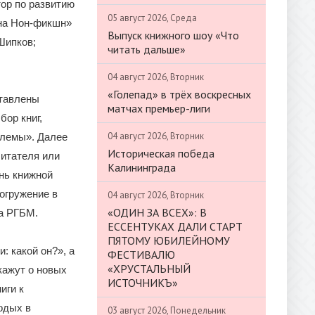
ор по развитию
05 август 2026, Среда
ина Нон-фикшн»
Выпуск книжного шоу «Что
Шипков;
читать дальше»
04 август 2026, Вторник
«Голепад» в трёх воскресных
ставлены
матчах премьер-лиги
бор книг,
04 август 2026, Вторник
блемы». Далее
Историческая победа
читателя или
Калининграда
нь книжной
огружение в
04 август 2026, Вторник
«ОДИН ЗА ВСЕХ»: В
а РГБМ.
ЕССЕНТУКАХ ДАЛИ СТАРТ
ПЯТОМУ ЮБИЛЕЙНОМУ
: какой он?», а
ФЕСТИВАЛЮ
«ХРУСТАЛЬНЫЙ
кажут о новых
ИСТОЧНИКЪ»
иги к
одых в
03 август 2026, Понедельник