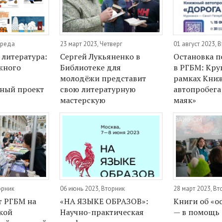
Среда
23 март 2023, Четверг
01 август 2023, 
литература:
Сергей Лукьяненко в
Остановка п
жного
Библиотеке для
в РГБМ: Кру
молодёжи представит
рамках Кни
ный проект
свою литературную
автопробега
мастерскую
маяк»
орник
06 июнь 2023, Вторник
28 март 2023, Вт
т РГБМ на
«НА ЯЗЫКЕ ОБРАЗОВ»:
Книги об «о
кой
Научно-практическая
— в помощь