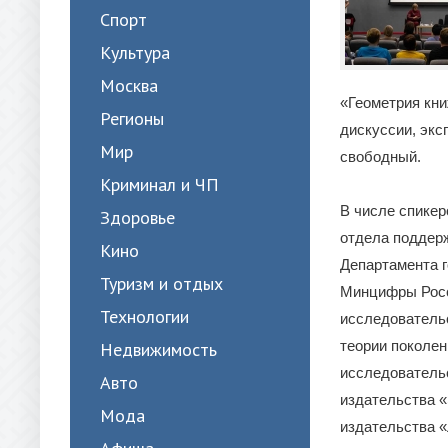
Спорт
Культура
Москва
«Геометрия кни
Регионы
дискуссии, экс
Мир
свободный.
Криминал и ЧП
В числе спикер
Здоровье
отдела поддерж
Кино
Департамента г
Туризм и отдых
Минцифры Росс
Технологии
исследователь
теории поколен
Недвижимость
исследовательс
Авто
издательства «
Мода
издательства 