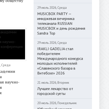
му обществу
29 июль 2026, Среда
MUSICBOX PARTY —
имиджевая вечерника
телеканала RUSSIAN
MUSICBOX и день рождения
Sandra Top
29 июль 2026, Среда
IRAKLI GADELIA стал
победителем
Международного конкурса
молодых исполнителей
, Среда
«Славянского базара в
кадемии
Витебске» 2026
а
ая научно-
21 июль 2026, Вторник
я
Лучшее лекарство от
я
городской суеты
20 июль 2026, Понедельник
Юбилейный концерт