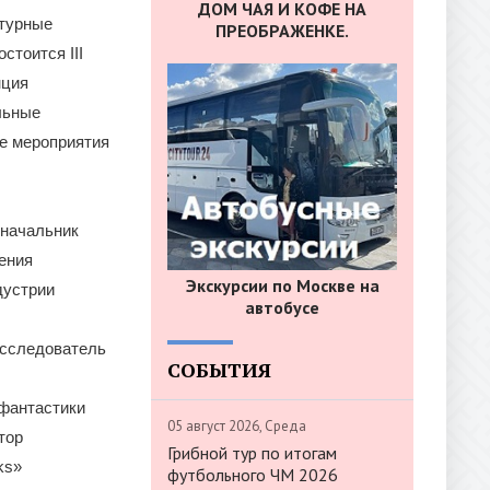
ДОМ ЧАЯ И КОФЕ НА
турные
ПРЕОБРАЖЕНКЕ.
стоится III
нция
льные
се мероприятия
 начальник
ения
Экскурсии по Москве на
дустрии
автобусе
исследователь
СОБЫТИЯ
 фантастики
05 август 2026, Среда
тор
Грибной тур по итогам
ks»
футбольного ЧМ 2026