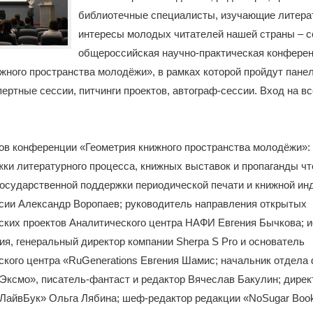
библиотечные специалисты, изучающие литера
интересы молодых читателей нашей страны – со
общероссийская научно-практическая конфере
жного пространства молодёжи», в рамках которой пройдут пане
пертные сессии, питчинги проектов, автограф-сессии. Вход на в
ов конференции «Геометрия книжного пространства молодёжи»:
ки литературного процесса, книжных выставок и пропаганды чт
осударственной поддержки периодической печати и книжной ин
ии Александр Воропаев; руководитель направления открытых
ских проектов Аналитического центра НАФИ Евгения Бычкова; 
ия, генеральный директор компании Sherpa S Pro и основатель
кого центра «RuGenerations Евгения Шамис; начальник отдела
Эксмо», писатель-фантаст и редактор Вячеслав Бакулин; дирек
«ЛайвБук» Ольга Лябина; шеф-редактор редакции «NoSugar Boo