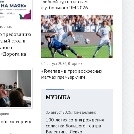
Грибной тур по итогам
футбольного ЧМ 2026
Вторник
о требованию
глый стол в
жного
 «Дорога на
04 август 2026, Вторник
«Голепад» в трёх воскресных
матчах премьер-лиги
МУЗЫКА
03 август 2026, Понедельник
орник
100-летия со дня рождения
собых» героях
солистки Большого театра
Валентины Левко