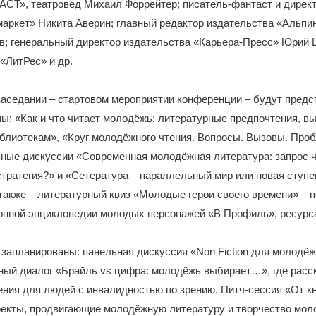
АСТ», театровед Михаил Форрейтер; писатель-фантаст и директ
маркет» Никита Аверин; главный редактор издательства «Альп
в; генеральный директор издательства «Карьера-Пресс» Юрий 
«ЛитРес» и др.
заседании – стартовом мероприятии конференции – будут пред
ы: «Как и что читает молодёжь: литературные предпочтения, вы
блиотекам», «Круг молодёжного чтения. Вопросы. Вызовы. Про
ьные дискуссии «Современная молодёжная литература: запрос 
тратегия?» и «Сетература – параллельный мир или новая ступе
также – литературный квиз «Молодые герои своего времени» – п
ронной энциклопедии молодых персонажей «В Профиль», ресурс
 запланированы: панельная дискуссия «Non Fiction для молодёжи
ный диалог «Брайль vs цифра: молодёжь выбирает…», где расс
ения для людей с инвалидностью по зрению. Питч-сессия «От кн
оекты, продвигающие молодёжную литературу и творчество мол