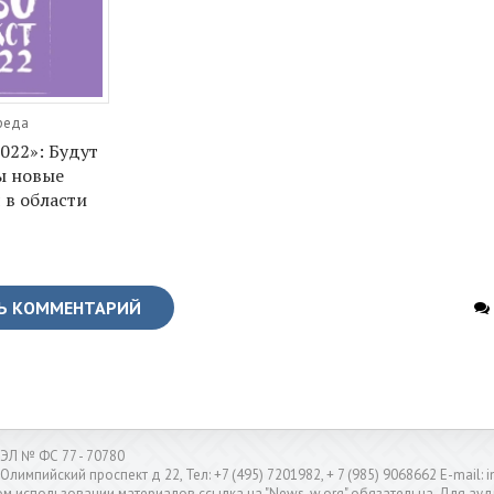
Среда
22»: Будут
ы новые
 в области
Ь КОММЕНТАРИЙ
ЭЛ № ФС 77 - 70780
 Олимпийский проспект д 22, Тел: +7 (495) 7201982, + 7 (985) 9068662 E-mail
м использовании материалов ссылка на "News-w.org" обязательна. Для ауд