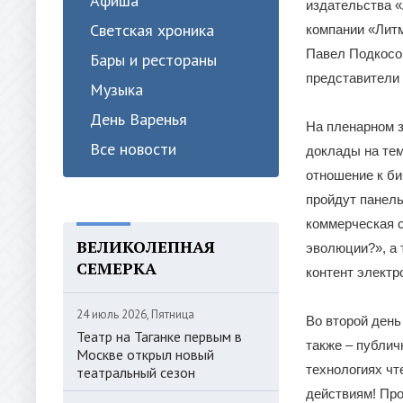
Афиша
издательства «
Светская хроника
компании «Лит
Павел Подкосо
Бары и рестораны
представители 
Музыка
День Варенья
На пленарном 
Все новости
доклады на тем
отношение к би
пройдут панел
коммерческая с
ВЕЛИКОЛЕПНАЯ
эволюции?», а 
СЕМЕРКА
контент элект
24 июль 2026, Пятница
Во второй день
Театр на Таганке первым в
также – публич
Москве открыл новый
технологиях чт
театральный сезон
действиям! Пр