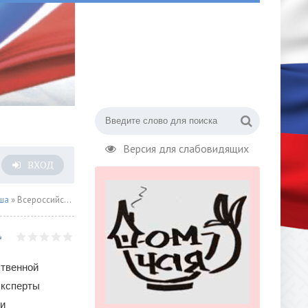
Версия для слабовидящих
ВХОД
ша
» Всероссийская конференция «Геометрия книжного пространства молодёжи» представит актуальные гипотезы в сфере молодёжного чтения
ственной
эксперты
 и