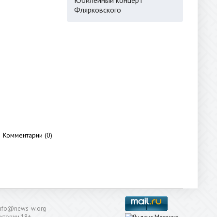
Флярковского
Комментарии (0)
: info@news-w.org
итории 18+