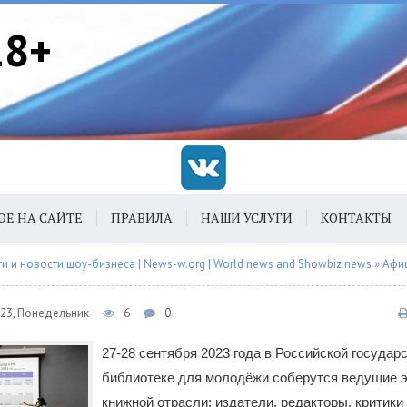
18+
ОЕ НА САЙТЕ
ПРАВИЛА
НАШИ УСЛУГИ
КОНТАКТЫ
 и новости шоу-бизнеса | News-w.org | World news and Showbiz news
»
Афи
023, Понедельник
6
0
27-28 сентября 2023 года в Российской государ
библиотеке для молодёжи соберутся ведущие 
книжной отрасли: издатели, редакторы, критики