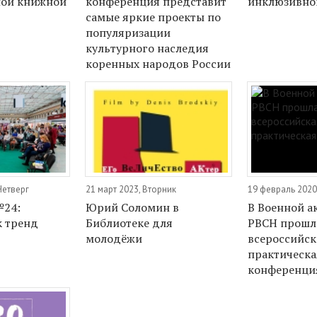
ой книжной
конференция представит
инклюзивно
самые яркие проекты по
популяризации
культурного наследия
коренных народов России
Четверг
21 март 2023, Вторник
19 февраль 2020
24:
Юрий Соломин в
В Военной а
 тренд
Библиотеке для
РВСН прошл
молодёжи
всероссийск
практическа
конференци