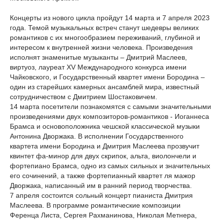
Концерты из нового цикла пройдут 14 марта и 7 апреля 2023
года. Темой музыкальных встреч станут шедевры великих
романтиков с их многообразием переживаний, глубиной и
интересом к внутренней жизни человека. Произведения
исполнят знаменитые музыканты – Дмитрий Маслеев,
виртуоз, лауреат XV Международного конкурса имени
Чайковского, и Государственный квартет имени Бородина –
один из старейших камерных ансамблей мира, известный
сотрудничеством с Дмитрием Шостаковичем.
14 марта посетители познакомятся с самыми значительными
произведениями двух композиторов-романтиков - Иоганнеса
Брамса и основоположника чешской классической музыки
Антонина Дворжака. В исполнении Государственного
квартета имени Бородина и Дмитрия Маслеева прозвучит
квинтет фа-минор для двух скрипок, альта, виолончели и
фортепиано Брамса, одно из самых сильных и значительных
его сочинений, а также фортепианный квартет ля мажор
Дворжака, написанный им в ранний период творчества.
7 апреля состоится сольный концерт пианиста Дмитрия
Маслеева. В программе романтические композиции
Ференца Листа, Сергея Рахманинова, Николая Метнера,