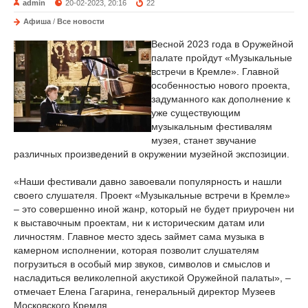
admin
20-02-2023, 20:16
22
Афиша
/
Все новости
Весной 2023 года в Оружейной
палате пройдут «Музыкальные
встречи в Кремле». Главной
особенностью нового проекта,
задуманного как дополнение к
уже существующим
музыкальным фестивалям
музея, станет звучание
различных произведений в окружении музейной экспозиции.
«Наши фестивали давно завоевали популярность и нашли
своего слушателя. Проект «Музыкальные встречи в Кремле»
– это совершенно иной жанр, который не будет приурочен ни
к выставочным проектам, ни к историческим датам или
личностям. Главное место здесь займет сама музыка в
камерном исполнении, которая позволит слушателям
погрузиться в особый мир звуков, символов и смыслов и
насладиться великолепной акустикой Оружейной палаты», –
отмечает Елена Гагарина, генеральный директор Музеев
Московского Кремля.