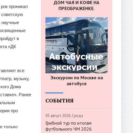
ДОМ ЧАЯ И КОФЕ НА
 рок проникал
ПРЕОБРАЖЕНКЕ.
л советскую
т научные
 посвященные
пройдут в
кта «ДК
тавляют все
Экскурсии по Москве на
театр, музыку,
автобусе
ского Дома
ставке». Ранее
СОБЫТИЯ
бальным
ория про
05 август 2026, Среда
Грибной тур по итогам
е только
футбольного ЧМ 2026