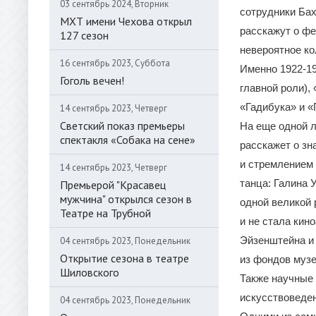
03 сентябрь 2024, Вторник
сотрудники Бах
МХТ имени Чехова открыл
расскажут о фе
127 сезон
невероятное ко
16 сентябрь 2023, Суббота
Именно 1922-19
Гоголь вечен!
главной роли),
«Гадибука» и «
14 сентябрь 2023, Четверг
Светский показ премьеры
На еще одной 
спектакля «Собака на сене»
расскажет о зн
и стремлением 
14 сентябрь 2023, Четверг
танца: Галина 
Премьерой "Красавец
мужчина" открылся сезон в
одной великой 
Театре на Трубной
и не стала кин
Эйзенштейна и 
04 сентябрь 2023, Понедельник
Открытие сезона в театре
из фондов музе
Шиловского
Также научные
искусствоведен
04 сентябрь 2023, Понедельник