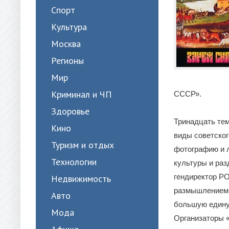
Спорт
Культура
Москва
Регионы
Мир
Криминал и ЧП
СССР».
Здоровье
Тринадцать те
Кино
виды советского
Туризм и отдых
фотографию и л
Технологии
культуры и раз
гендиректор Р
Недвижимость
размышлением о
Авто
большую едину
Мода
Организаторы «