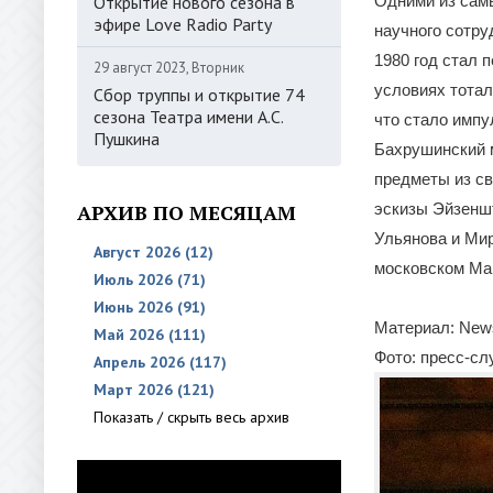
Открытие нового сезона в
Одними из сам
эфире Love Radio Party
научного сотру
1980 год стал 
29 август 2023, Вторник
условиях тотал
Сбор труппы и открытие 74
сезона Театра имени А.С.
что стало импу
Пушкина
Бахрушинский м
предметы из св
АРХИВ ПО МЕСЯЦАМ
эскизы Эйзеншт
Ульянова и Мир
Август 2026 (12)
московском Ма
Июль 2026 (71)
Июнь 2026 (91)
Материал: News
Май 2026 (111)
Фото: пресс-с
Апрель 2026 (117)
Март 2026 (121)
Показать / скрыть весь архив