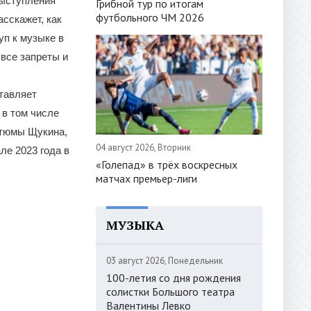
выступления
Грибной тур по итогам
футбольного ЧМ 2026
сскажет, как
уп к музыке в
 все запреты и
ставляет
 в том числе
стюмы Щукина,
04 август 2026, Вторник
ле 2023 года в
«Голепад» в трёх воскресных
матчах премьер-лиги
МУЗЫКА
03 август 2026, Понедельник
100-летия со дня рождения
солистки Большого театра
Валентины Левко