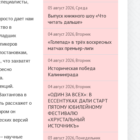
 специалисты,
05 август 2026, Среда
Выпуск книжного шоу «Что
просто дает нам
читать дальше»
тво в
04 август 2026, Вторник
младших
«Голепад» в трёх воскресных
спикеров
матчах премьер-лиги
постановкам,
04 август 2026, Вторник
 что захватят
Историческая победа
ересно
Калининграда
а.
екций.
04 август 2026, Вторник
«ОДИН ЗА ВСЕХ»: В
Вахтангова в
ЕССЕНТУКАХ ДАЛИ СТАРТ
ль расскажет о
ПЯТОМУ ЮБИЛЕЙНОМУ
ором он
ФЕСТИВАЛЮ
«ХРУСТАЛЬНЫЙ
ческих версий
ИСТОЧНИКЪ»
 – научные
03 август 2026, Понедельник