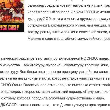
балерина создала новый театральный язык, как
через железный занавес и в чем 1980-й измени
культуру? Об этом и о многом другом расскажу
сотрудники Бахрушинского музея, чьи лекции,
театру, рок-музыке и рок-кино советской эпохи, 
Манеже в ходе масштабного межмузейного прое
матических разделов выставки, организованной РОСИЗО, предс
 искусства – архитектуру, живопись, скульптуру, графику, кино, 
итературу. Все блоки построены по принципу устройства совет
делены на независимые залы, которые станут «выставками в вы
ОСИЗО Ольга Галактионова отмечала, что выставка станет гло
 наследии, которое оставил советский период: «Получится ист
ю страну, которая породила огромный художественный мир».
ДК СССР» также напомнили, что в Домах культуры проходили н