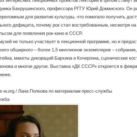
ых интересных лекционных проектов Лектория в целом станут 
дника Бахрушинского, профессора РГГУ Юрий Доманского. Он ра
переломным для развития культуры, что помогало получить дост
ьного дефицита, почему рок стал востребованным, несмотря на
льсом для появления рок-кино в СССР.
узей не только участвует в лекционной программе, но и предо
оего обширного – более 1,5 миллионов экземпляров – собрания,
ейна, макеты декораций Бархина и Кочергина, сценические ко
онова и многое другое. Выставка «ДК СССР» откроется в февра
неже.
-w.org / Лана Попкова по материалам пресс-службы
лужба