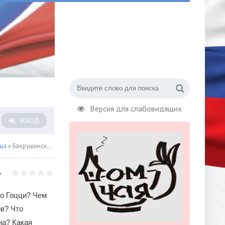
Версия для слабовидящих
ВХОД
ша
» Бахрушинский музей раскроет тайны советского искусства в «ДК СССР»
ло Гоцци? Чем
ов? Что
на? Какая