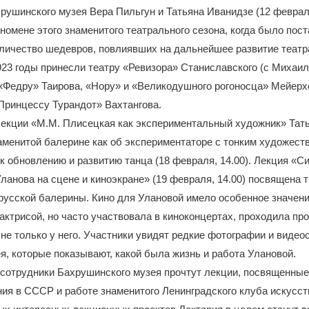
рушинского музея Вера Пильгун и Татьяна Иванидзе (12 февраля
номене этого знаменитого театрального сезона, когда было пос
личество шедевров, повлиявших на дальнейшее развитие театра
23 годы принесли театру «Ревизора» Станиславского (с Михаи
 «Федру» Таирова, «Нору» и «Великодушного рогоносца» Мейерх
Принцессу Турандот» Вахтангова.
лекции «М.М. Плисецкая как экспериментальный художник» Тат
аменитой балерине как об экспериментаторе с тонким художес
к обновлению и развитию танца (18 февраля, 14.00). Лекция «С
Уланова на сцене и киноэкране» (19 февраля, 14.00) посвящена 
русской балерины. Кино для Улановой имело особенное значение
оактрисой, но часто участвовала в киноконцертах, проходила пр
не только у него. Участники увидят редкие фотографии и виде
я, которые показывают, какой была жизнь и работа Улановой.
 сотрудники Бахрушинского музея прочтут лекции, посвященные
ия в СССР и работе знаменитого Ленинградского клуба искусст