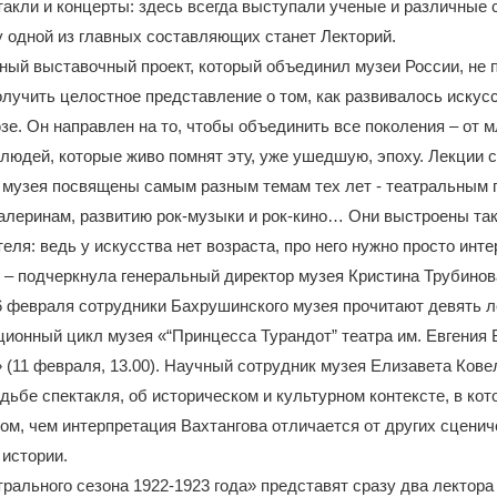
такли и концерты: здесь всегда выступали ученые и различные
 одной из главных составляющих станет Лекторий.
ый выставочный проект, который объединил музеи России, не 
лучить целостное представление о том, как развивалось искусс
е. Он направлен на то, чтобы объединить все поколения – от 
людей, которые живо помнят эту, уже ушедшую, эпоху. Лекции 
 музея посвящены самым разным темам тех лет - театральным 
леринам, развитию рок-музыки и рок-кино… Они выстроены так,
еля: ведь у искусства нет возраста, про него нужно просто инт
 – подчеркнула генеральный директор музея Кристина Трубинов
26 февраля сотрудники Бахрушинского музея прочитают девять л
ионный цикл музея «“Принцесса Турандот” театра им. Евгения 
 (11 февраля, 13.00). Научный сотрудник музея Елизавета Кове
дьбе спектакля, об историческом и культурном контексте, в кот
том, чем интерпретация Вахтангова отличается от других сцени
 истории.
рального сезона 1922-1923 года» представят сразу два лектора