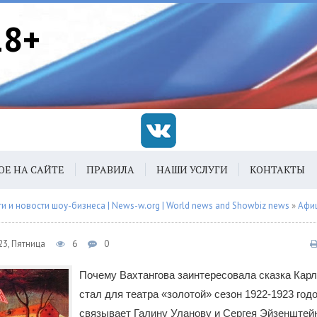
18+
ОЕ НА САЙТЕ
ПРАВИЛА
НАШИ УСЛУГИ
КОНТАКТЫ
 и новости шоу-бизнеса | News-w.org | World news and Showbiz news
»
Афи
23, Пятница
6
0
Почему Вахтангова заинтересовала сказка Кар
стал для театра «золотой» сезон 1922-1923 год
связывает Галину Уланову и Сергея Эйзенштей