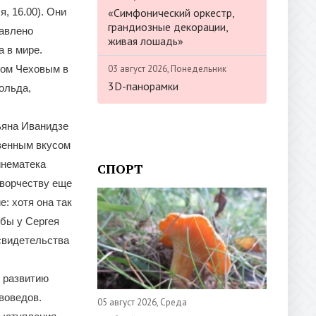
«Симфонический оркестр,
, 16.00). Они
грандиозные декорации,
тавлено
живая лошадь»
 в мире.
03 август 2026, Понедельник
лом Чеховым в
3D-панорамки
ольда,
ьяна Иванидзе
твенным вкусом
инематека
СПОРТ
творчеству еще
: хотя она так
обы у Сергея
освидетельства
 развитию
воведов.
05 август 2026, Среда