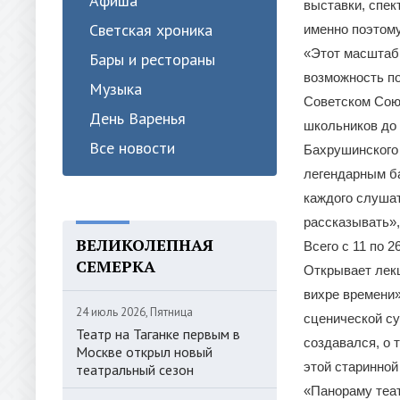
Афиша
выставки, спек
Светская хроника
именно поэтому
«Этот масштабн
Бары и рестораны
возможность по
Музыка
Советском Союз
День Варенья
школьников до 
Все новости
Бахрушинского
легендарным ба
каждого слушат
рассказывать»,
ВЕЛИКОЛЕПНАЯ
Всего с 11 по 
СЕМЕРКА
Открывает лекц
вихре времени»
24 июль 2026, Пятница
сценической су
Театр на Таганке первым в
создавался, о 
Москве открыл новый
этой старинной
театральный сезон
«Панораму теат