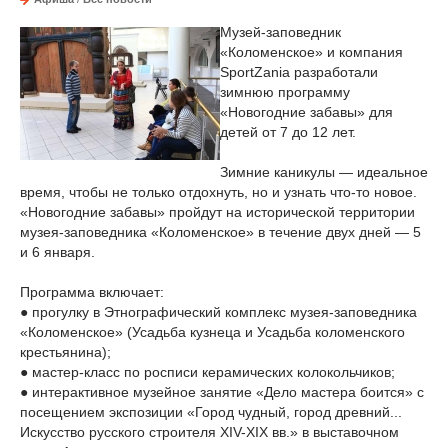
Музей-заповедник
«Коломенское» и компания
SportZania разработали
зимнюю программу
«Новогодние забавы» для
детей от 7 до 12 лет.
Зимние каникулы — идеальное
время, чтобы не только отдохнуть, но и узнать что-то новое.
«Новогодние забавы» пройдут на исторической территории
музея-заповедника «Коломенское» в течение двух дней — 5
и 6 января.
Программа включает:
● прогулку в Этнографический комплекс музея-заповедника
«Коломенское» (Усадьба кузнеца и Усадьба коломенского
крестьянина);
● мастер-класс по росписи керамических колокольчиков;
● интерактивное музейное занятие «Дело мастера боится» с
посещением экспозиции «Город чудный, город древний...
Искусство русского строителя XIV-XIX вв.» в выставочном