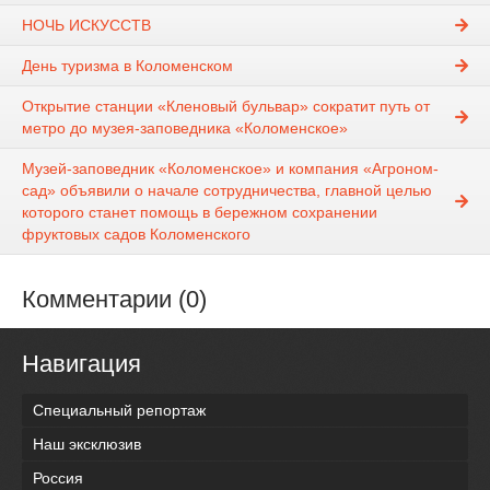
НОЧЬ ИСКУССТВ
День туризма в Коломенском
Открытие станции «Кленовый бульвар» сократит путь от
метро до музея-заповедника «Коломенское»
Музей-заповедник «Коломенское» и компания «Агроном-
сад» объявили о начале сотрудничества, главной целью
которого станет помощь в бережном сохранении
фруктовых садов Коломенского
Комментарии (0)
Навигация
Специальный репортаж
Наш эксклюзив
Россия