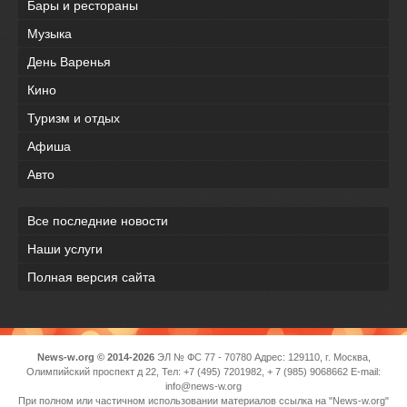
Бары и рестораны
Музыка
День Варенья
Кино
Туризм и отдых
Афиша
Авто
Все последние новости
Наши услуги
Полная версия сайта
News-w.org © 2014-2026
ЭЛ № ФС 77 - 70780 Адрес: 129110, г. Москва,
Олимпийский проспект д 22, Тел: +7 (495) 7201982, + 7 (985) 9068662 E-mail:
info@news-w.org
При полном или частичном использовании материалов ссылка на "News-w.org"