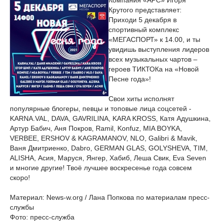
Компания «АРС» Игоря
Крутого представляет:
Приходи 5 декабря в
спортивный комплекс
«МЕГАСПОРТ» к 14.00, и ты
увидишь выступления лидеров
всех музыкальных чартов –
героев ТИКТОКа на «Новой
Песне года»!
Свои хиты исполнят
популярные блогеры, певцы и топовые лица соцсетей -
KARNA.VAL, DAVA, GAVRILINA, KARA KROSS, Катя Адушкина,
Артур Бабич, Аня Покров, Ramil, Konfuz, MIA BOYKA,
VERBEE, ERSHOV & KAGRAMANOV, NLO, Galibri & Mavik,
Ваня Дмитриенко, Dabro, GERMAN GLAS, GOLYSHEVA, TIM,
ALISHA, Асия, Маруся, Янгер, Хабиб, Леша Свик, Eva Seven
и многие другие! Твоё лучшее воскресенье года совсем
скоро!
Материал: News-w.org / Лана Попкова по материалам пресс-
службы
Фото: пресс-служба