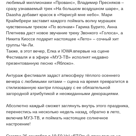
любимый миллионами «Прованс», Владимир Пресняков –
сразу узнаваемый трек «На большом воздушном шаре», а
Daasha добавит красок в «Нарисуй мне небо». Мари
Краймбрери заставит каждого поймать волну мурашек
чувственным треком «По волнам» Гарика Бурито, Анна
Плетнева даст новое звучание треку Звонкого «Голоса», а
Никита Киоссе подарит настоящее «Лето» – сочный хит
группы Чи-Ли.
Также, в этот вечер, Елка и IOWA впервые на сцене
Фестиваля и в эфире «МУЗ-ТВ» исполнят недавно
презентованную песню «Яблоко».
Антураж фестиваля задаст атмосферу тёплого осеннего
вечера с любимыми хитами – сцена на время превратится в
стилизованную кантри площадку с ее обязательной
загородной атрибутикой и неожиданными декорациями.
Абсолютно каждый сможет заглянуть внутрь этого праздника,
перенестись на несколько недель назад, обратно в лето,
включив МУЗ-ТВ, и поймать настоящее солнечное
настроение!