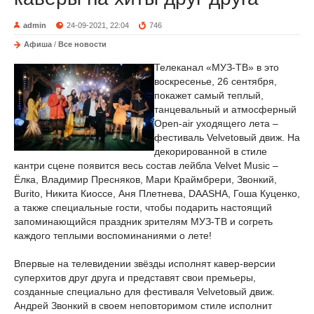
admin
24-09-2021, 22:04
746
Афиша
/
Все новости
Телеканал «МУЗ-ТВ» в это
воскресенье, 26 сентября,
покажет самый теплый,
танцевальный и атмосферный
Open-air уходящего лета –
фестиваль Velvetовый движ. На
декорированной в стиле
кантри сцене появится весь состав лейбла Velvet Music –
Ёлка, Владимир Пресняков, Мари Краймбрери, Звонкий,
Burito, Никита Киоссе, Аня Плетнева, DAASHA, Гоша Куценко,
а также специальные гости, чтобы подарить настоящий
запоминающийся праздник зрителям МУЗ-ТВ и согреть
каждого теплыми воспоминаниями о лете!
Впервые на телевидении звёзды исполнят кавер-версии
суперхитов друг друга и представят свои премьеры,
созданные специально для фестиваля Velvetовый движ.
Андрей Звонкий в своем неповторимом стиле исполнит