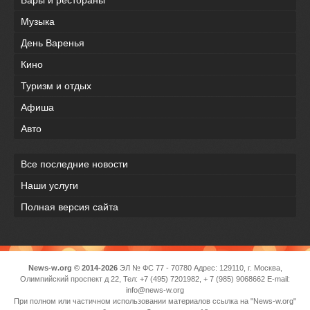
Музыка
День Варенья
Кино
Туризм и отдых
Афиша
Авто
Все последние новости
Наши услуги
Полная версия сайта
News-w.org © 2014-2026
ЭЛ № ФС 77 - 70780 Адрес: 129110, г. Москва,
Олимпийский проспект д 22, Тел: +7 (495) 7201982, + 7 (985) 9068662 E-mail:
info@news-w.org
При полном или частичном использовании материалов ссылка на "News-w.org"