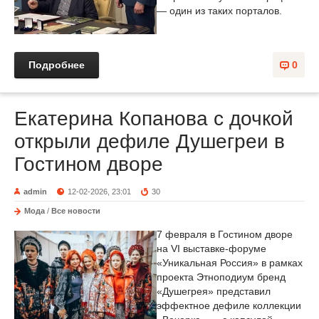
— один из таких порталов.
Подробнее
0
Екатерина Копанова с дочкой
открыли дефиле Душегреи в
Гостином дворе
admin
12-02-2026, 23:01
30
Мода
/
Все новости
7 февраля в Гостином дворе
на VI выставке-форуме
«Уникальная Россия» в рамках
проекта Этноподиум бренд
«Душегрея» представил
эффектное дефиле коллекции