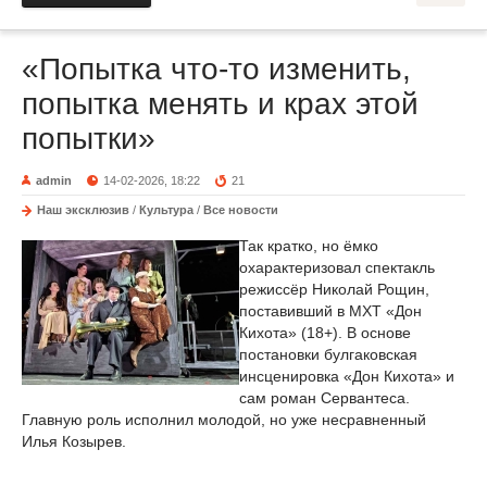
«Попытка что-то изменить,
попытка менять и крах этой
попытки»
admin
14-02-2026, 18:22
21
Наш эксклюзив
/
Культура
/
Все новости
Так кратко, но ёмко
охарактеризовал спектакль
режиссёр Николай Рощин,
поставивший в МХТ «Дон
Кихота» (18+). В основе
постановки булгаковская
инсценировка «Дон Кихота» и
сам роман Сервантеса.
Главную роль исполнил молодой, но уже несравненный
Илья Козырев.