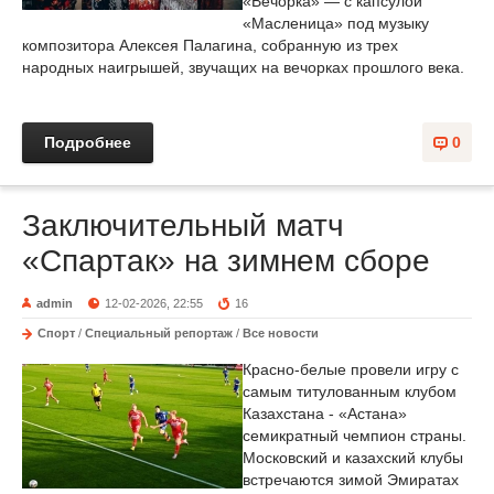
«Вечорка» — с капсулой
«Масленица» под музыку
композитора Алексея Палагина, собранную из трех
народных наигрышей, звучащих на вечорках прошлого века.
Подробнее
0
Заключительный матч
«Спартак» на зимнем сборе
admin
12-02-2026, 22:55
16
Спорт
/
Специальный репортаж
/
Все новости
Красно-белые провели игру с
самым титулованным клубом
Казахстана - «Астана»
семикратный чемпион страны.
Московский и казахский клубы
встречаются зимой Эмиратах