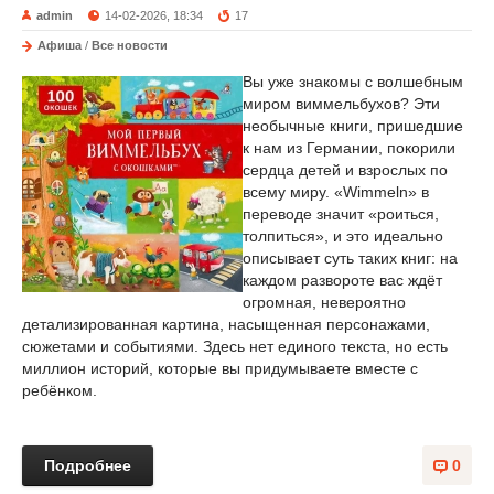
admin
14-02-2026, 18:34
17
Афиша
/
Все новости
Вы уже знакомы с волшебным
миром виммельбухов? Эти
необычные книги, пришедшие
к нам из Германии, покорили
сердца детей и взрослых по
всему миру. «Wimmeln» в
переводе значит «роиться,
толпиться», и это идеально
описывает суть таких книг: на
каждом развороте вас ждёт
огромная, невероятно
детализированная картина, насыщенная персонажами,
сюжетами и событиями. Здесь нет единого текста, но есть
миллион историй, которые вы придумываете вместе с
ребёнком.
Подробнее
0