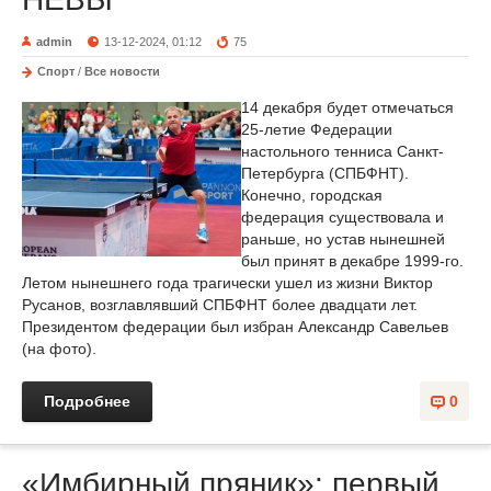
admin
13-12-2024, 01:12
75
Спорт
/
Все новости
14 декабря будет отмечаться
25-летие Федерации
настольного тенниса Санкт-
Петербурга (СПБФНТ).
Конечно, городская
федерация существовала и
раньше, но устав нынешней
был принят в декабре 1999-го.
Летом нынешнего года трагически ушел из жизни Виктор
Русанов, возглавлявший СПБФНТ более двадцати лет.
Президентом федерации был избран Александр Савельев
(на фото).
Подробнее
0
«Имбирный пряник»: первый