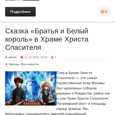
Подробнее
0
Сказка «Братья и Белый
король» в Храме Христа
Спасителя
admin
11-12-2024, 23:29
9
Афиша
/
Все новости
Ёлка в Храме Христа
Спасителя — это самая
торжественная ёлка Москвы:
Зал церковных соборов
украшен к Рождеству, равно как
и сам Храм Христа Спасителя,
Патриарший мост и площадь
перед храмом. Вы,
безусловно, проникнетесь светлой атмосферой