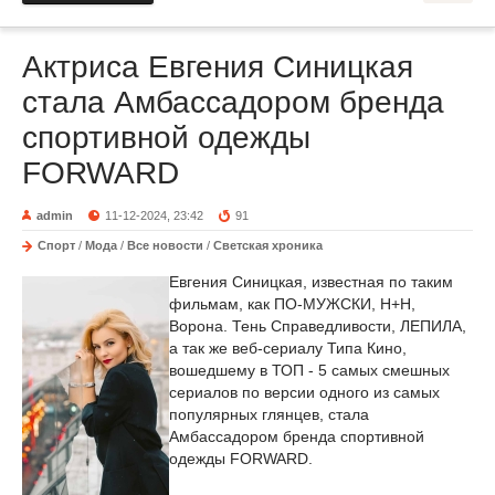
Актриса Евгения Синицкая
стала Амбассадором бренда
спортивной одежды
FORWARD
admin
11-12-2024, 23:42
91
Спорт
/
Мода
/
Все новости
/
Светская хроника
Евгения Синицкая, известная по таким
фильмам, как ПО-МУЖСКИ, Н+Н,
Ворона. Тень Справедливости, ЛЕПИЛА,
а так же веб-сериалу Типа Кино,
вошедшему в ТОП - 5 самых смешных
сериалов по версии одного из самых
популярных глянцев, стала
Амбассадором бренда спортивной
одежды FORWARD.