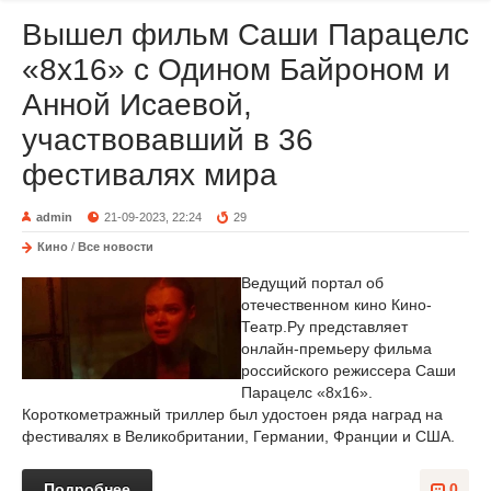
Вышел фильм Саши Парацелс
«8х16» с Одином Байроном и
Анной Исаевой,
участвовавший в 36
фестивалях мира
admin
21-09-2023, 22:24
29
Кино
/
Все новости
Ведущий портал об
отечественном кино Кино-
Театр.Ру представляет
онлайн-премьеру фильма
российского режиссера Саши
Парацелс «8х16».
Короткометражный триллер был удостоен ряда наград на
фестивалях в Великобритании, Германии, Франции и США.
Подробнее
0