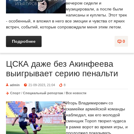
вечером сидели и
музицировали, а после были
написаны и куплеты. Этот трек
- особенный, я вложил в него все эмоции и чувства от ярких
встреч, событий, которые сопровождали меня этим летом.
Подробнее
0
ЦСКА даже без Акинфеева
выигрывает серию пенальти
admin
21-09-2023, 21:04
8
Спорт
/
Специальный репортаж
/
Все новости
Игорь Владимирович со
скамейки армейской команды
наблюдал, как его молодой
сменщик Тороп творил чудеса
в рамке ворот во время игры, и
продолжил показывать