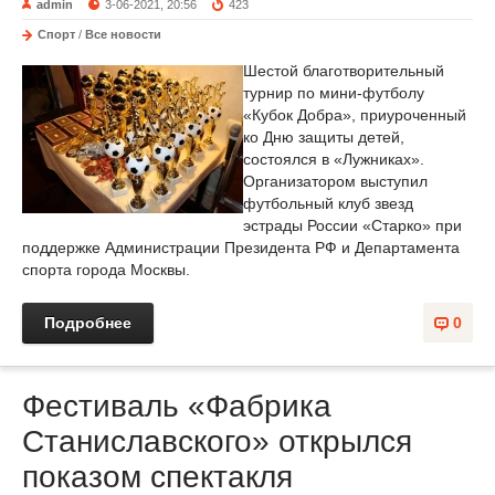
admin
3-06-2021, 20:56
423
Спорт
/
Все новости
Шестой благотворительный
турнир по мини-футболу
«Кубок Добра», приуроченный
ко Дню защиты детей,
состоялся в «Лужниках».
Организатором выступил
футбольный клуб звезд
эстрады России «Старко» при
поддержке Администрации Президента РФ и Департамента
спорта города Москвы.
Подробнее
0
Фестиваль «Фабрика
Станиславского» открылся
показом спектакля