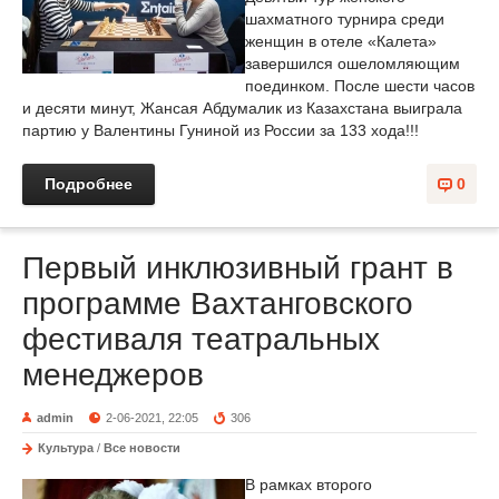
шахматного турнира среди
женщин в отеле «Калета»
завершился ошеломляющим
поединком. После шести часов
и десяти минут, Жансая Абдумалик из Казахстана выиграла
партию у Валентины Гуниной из России за 133 хода!!!
Подробнее
0
Первый инклюзивный грант в
программе Вахтанговского
фестиваля театральных
менеджеров
admin
2-06-2021, 22:05
306
Культура
/
Все новости
В рамках второго