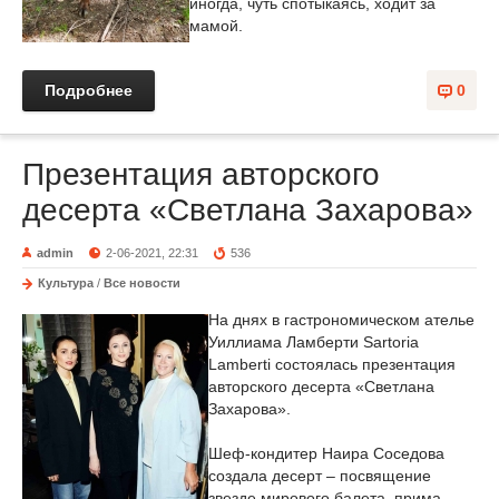
иногда, чуть спотыкаясь, ходит за
мамой.
Подробнее
0
Презентация авторского
десерта «Светлана Захарова»
admin
2-06-2021, 22:31
536
Культура
/
Все новости
На днях в гастрономическом ателье
Уиллиама Ламберти Sartoria
Lamberti состоялась презентация
авторского десерта «Светлана
Захарова».
Шеф-кондитер Наира Соседова
создала десерт – посвящение
звезде мирового балета, прима