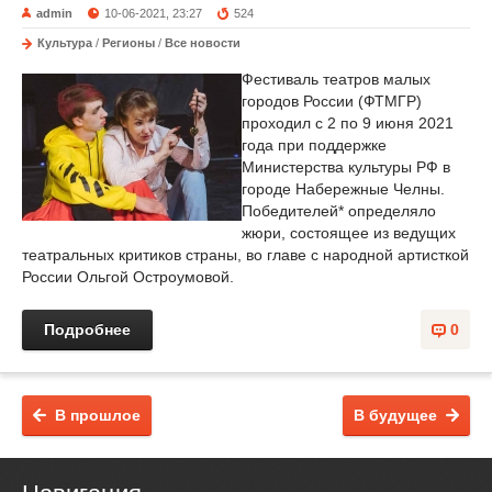
admin
10-06-2021, 23:27
524
Культура
/
Регионы
/
Все новости
Фестиваль театров малых
городов России (ФТМГР)
проходил с 2 по 9 июня 2021
года при поддержке
Министерства культуры РФ в
городе Набережные Челны.
Победителей* определяло
жюри, состоящее из ведущих
театральных критиков страны, во главе с народной артисткой
России Ольгой Остроумовой.
Подробнее
0
В прошлое
В будущее