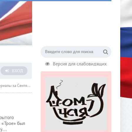
Версия для слабовидящих
ВХОД
а Сентябрь 2020 года » Страница 8
рытого
 «Трое» был
....