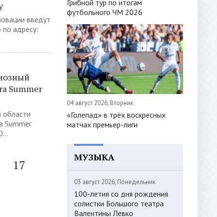
Грибной тур по итогам
у
футбольного ЧМ 2026
новации введут
 по адресу:
иозный
та Summer
04 август 2026, Вторник
й области
«Голепад» в трёх воскресных
та Summer
матчах премьер-лиги
...
МУЗЫКА
17
03 август 2026, Понедельник
100-летия со дня рождения
солистки Большого театра
Валентины Левко