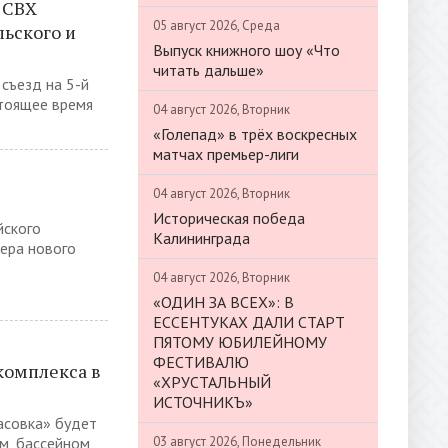
а СВХ
05 август 2026, Среда
льского и
Выпуск книжного шоу «Что
читать дальше»
съезд на 5-й
стоящее время
04 август 2026, Вторник
«Голепад» в трёх воскресных
матчах премьер-лиги
04 август 2026, Вторник
Историческая победа
йского
Калининграда
ера нового
04 август 2026, Вторник
«ОДИН ЗА ВСЕХ»: В
ЕССЕНТУКАХ ДАЛИ СТАРТ
ПЯТОМУ ЮБИЛЕЙНОМУ
ФЕСТИВАЛЮ
комплекса в
«ХРУСТАЛЬНЫЙ
ИСТОЧНИКЪ»
асовка» будет
03 август 2026, Понедельник
м, бассейном,