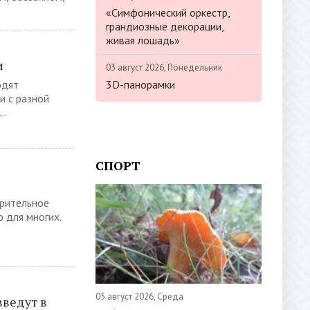
«Симфонический оркестр,
грандиозные декорации,
живая лошадь»
и
03 август 2026, Понедельник
3D-панорамки
одят
и с разной
..
СПОРТ
орительное
 для многих.
05 август 2026, Среда
ведут в