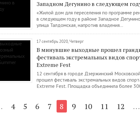
Западном Дегунино в следующем год
«Жилой дом для переселения по программе ре
в следующем году в районе Западное Дегунино
улица Талдомская, напротив владения...
17 сентябрь 2020, Четверг
В минувшие выходные прошел гранд
фестиваль экстремальных видов спор
Extreme Fest
12 сентября в городе Дзержинский Московско
прошел фестиваль экстремальных видов спор
Extreme Fest. Площадка объединила более 300
..
4
5
6
7
8
9
10
11
12
...