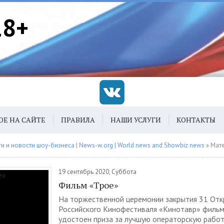
18+
ОЕ НА САЙТЕ
ПРАВИЛА
НАШИ УСЛУГИ
КОНТАКТЫ
 и новости шоу-бизнеса | News-w.org | World news and Showbiz news
» Материалы з
19 сентябрь 2020, Суббота
Фильм «Трое»
На торжественной церемонии закрытия 31 Отк
Российского Кинофестиваля «Кинотавр» фильм
удостоен приза за лучшую операторскую работу