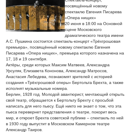
Спектакль-концерт,
посвящённый новому
спектаклю Евгения Писарева
«Опера нищих»
20 июня в 18:00 на Основной
сцене Московского
драматического театра имени
А.С. Пушкина состоится спектакль-концерт «Трёхгрошовая
премьера», посвящённый новому спектаклю Евгения
Писарева «Опера нищих», премьера которого назначена на
17, 18 и 19 сентября.
Актёры, среди которых Максим Матвеев, Александра
Урсуляк, Елизавета Кононова, Александр Матросов,
Анастасия Лебедева, познакомят зрителей с историей
создания «Трёхгрошовой оперы» Бертольта Брехта, а также
исполнят музыкальные номера.
Берлин, 1928 год. Молодой авантюрист, мечтающий открыть
свой театр, обращается к Бертольту Брехту с просьбой
написать для него пьесу. Ещё никто не знает о том, что эта
пьеса перевернет представления о театре, покорит весь
мир, и откроет Брехта советской публике – спектакль по ней
в 1930 году выпустит в Московском Камерном театре
Александр Таиров.