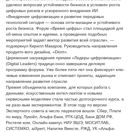
уделено вопросам устойчивости бизнеса в условиях роста
цифровых рисков и ускоренного внедрения ИИ.
«Внедрение цифровизации и развитие передовых
технологий сегодня — основа опти-мизации и устойчивого
роста бизнеса. Форум «Время цифры» стал площадкой для
об-мена опытом и идеями, а проведение подобных
мероприятий задаёт вектор развития всей отрасли», —
подчеркнул Кирилл Макаров, Руководитель направления
продукто-вого дизайна, «Diom».
Церемония награждения премии «Лидеры цифровизации»
(Digital Leaders) традици-онно завершила деловую
программу форума. Уже более пяти лет она фиксирует клю-
чевые изменения рынка и отмечает проекты, задающие
направление развития отрасли.
Премия объединила компании, для которых работа с
данными, искусственным интел-лектом и новыми
сервисными моделями стала частью долгосрочного курса, а
не разо-вым экспериментом. В этом году по версии
Экспертного совета в число лауреатов вошли: Сбер, Плати
по миру, Лукойл, Альфа-Банк, РТК-ЦОД, Банк ДОМ.РФ,
Ростеле-ком, Онлайн-кампус НИУ ВШЭ, МОСИТЛАБ,
СИСТЕМКО, aiXpert, Напитки Вместе, РЖД, УК «Альфа-