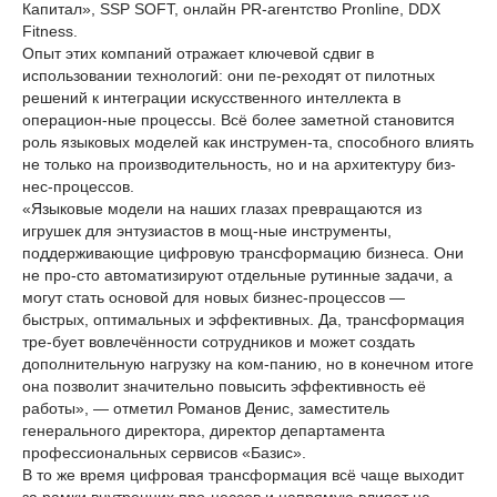
Капитал», SSP SOFT, онлайн PR-агентство Pronline, DDX
Fitness.
Опыт этих компаний отражает ключевой сдвиг в
использовании технологий: они пе-реходят от пилотных
решений к интеграции искусственного интеллекта в
операцион-ные процессы. Всё более заметной становится
роль языковых моделей как инструмен-та, способного влиять
не только на производительность, но и на архитектуру биз-
нес‑процессов.
«Языковые модели на наших глазах превращаются из
игрушек для энтузиастов в мощ-ные инструменты,
поддерживающие цифровую трансформацию бизнеса. Они
не про-сто автоматизируют отдельные рутинные задачи, а
могут стать основой для новых бизнес‑процессов —
быстрых, оптимальных и эффективных. Да, трансформация
тре-бует вовлечённости сотрудников и может создать
дополнительную нагрузку на ком-панию, но в конечном итоге
она позволит значительно повысить эффективность её
работы», — отметил Романов Денис, заместитель
генерального директора, директор департамента
профессиональных сервисов «Базис».
В то же время цифровая трансформация всё чаще выходит