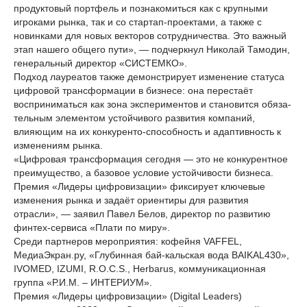
продуктовый портфель и познакомиться как с крупными
игроками рынка, так и со стартап‑проектами, а также с
новинками для новых векторов сотрудничества. Это важный
этап нашего общего пути», — подчеркнул Николай Тамодин,
генеральный директор «СИСТЕМКО».
Подход лауреатов также демонстрирует изменение статуса
цифровой трансформации в бизнесе: она перестаёт
восприниматься как зона экспериментов и становится обяза-
тельным элементом устойчивого развития компаний,
влияющим на их конкуренто-способность и адаптивность к
изменениям рынка.
«Цифровая трансформация сегодня — это не конкурентное
преимущество, а базовое условие устойчивости бизнеса.
Премия «Лидеры цифровизации» фиксирует ключевые
изменения рынка и задаёт ориентиры для развития
отрасли», — заявил Павел Белов, директор по развитию
финтех‑сервиса «Плати по миру».
Среди партнеров мероприятия: кофейня VAFFEL,
МедиаЭкран.ру, «Глубинная бай-кальская вода BAIKAL430»,
IVOMED, IZUMI, R.O.C.S., Herbarus, коммуникационная
группа «Р.И.М. – ИНТЕРИУМ».
Премия «Лидеры цифровизации» (Digital Leaders)