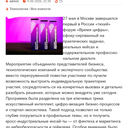
admin
4-06-2026, 22:39
15
Технологии
/
Все новости
27 мая в Москве завершился
первый в России «тихий»
форум «Время цифры»,
сфоку-сированный на
практических задачах,
реальных кейсах и
содержательном профессио-
нальном диалоге.
Мероприятие объединило представителей бизнеса,
технологических компаний и экспертного сообщества:
вместо перегруженной повестки участники по-лучили
возможность выстроить индивидуальную траекторию
участия, сосредоточить-ся на конкретных вызовах и детально
разобрать решения, которые можно внедрять уже сегодня.
Программа была разделена на три ключевых трека:
искусственный интеллект, цифро-визация бизнес‑процессов
и стартап‑экосистема. Такой подход позволил не только
глубже погрузиться в профильные темы, но и получить
кросс‑индустриальные инсай-ты — от финтеха и маркетинга
до кибербезопасности и геймдева. Особое внимание было