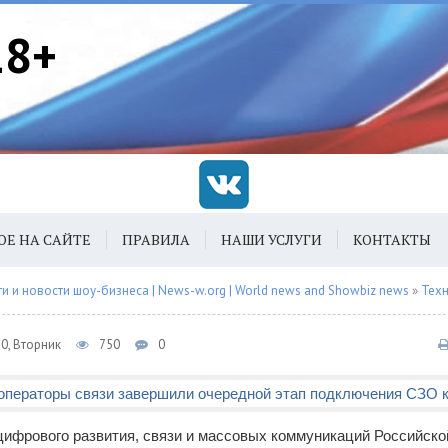
18+
ОЕ НА САЙТЕ
ПРАВИЛА
НАШИ УСЛУГИ
КОНТАКТЫ
 и новости шоу-бизнеса | News-w.org | World news and Showbiz news
»
Тех
0, Вторник
750
0
цифрового развития, связи и массовых коммуникаций Российск