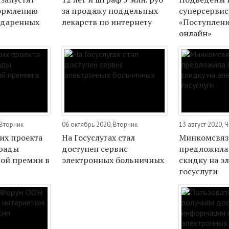
формлению
за продажу поддельных
суперсервис
одаренных
лекарств по интернету
«Поступлени
онлайн»
 Вторник
06 октябрь 2020, Вторник
13 август 2020, 
их проекта
На Госуслугах стал
Минкомсвяз
грады
доступен сервис
предложила
ой премии в
электронных больничных
скидку на э
госуслуги