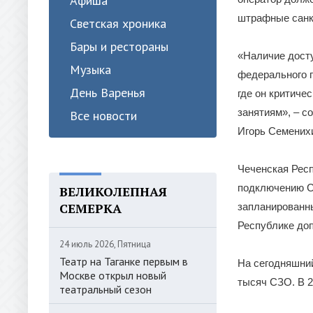
Афиша
штрафные санк
Светская хроника
Бары и рестораны
«Наличие досту
Музыка
федерального п
День Варенья
где он критиче
занятиям», – 
Все новости
Игорь Семених
Чеченская Респ
подключению СЗ
ВЕЛИКОЛЕПНАЯ
СЕМЕРКА
запланированны
Республике доп
24 июль 2026, Пятница
Театр на Таганке первым в
На сегодняшний
Москве открыл новый
тысяч СЗО. В 2
театральный сезон