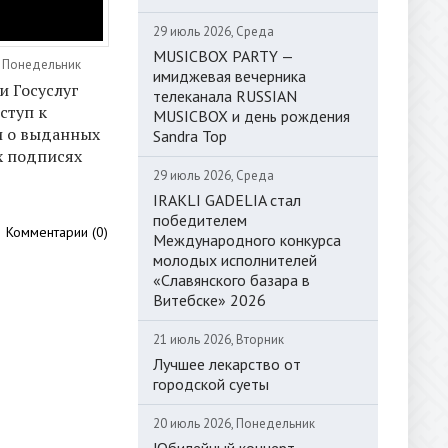
29 июль 2026, Среда
MUSICBOX PARTY —
, Понедельник
имиджевая вечерника
и Госуслуг
телеканала RUSSIAN
ступ к
MUSICBOX и день рождения
 о выданных
Sandra Top
х подписях
29 июль 2026, Среда
IRAKLI GADELIA стал
победителем
Комментарии (0)
Международного конкурса
молодых исполнителей
«Славянского базара в
Витебске» 2026
21 июль 2026, Вторник
Лучшее лекарство от
городской суеты
20 июль 2026, Понедельник
Юбилейный концерт