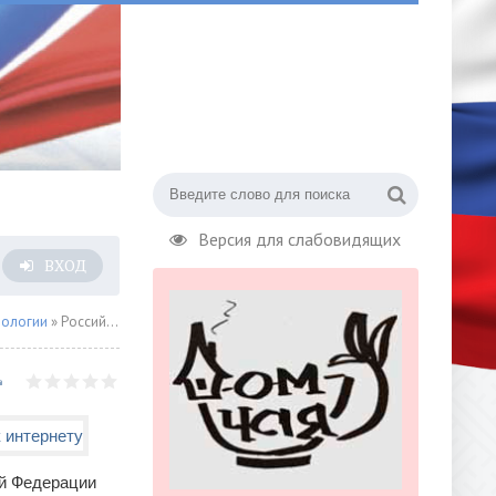
Версия для слабовидящих
ВХОД
нологии
» Российские операторы связи завершили очередной этап подключения СЗО к интернету
ой Федерации