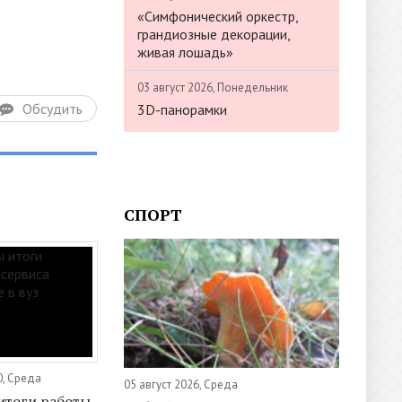
«Симфонический оркестр,
грандиозные декорации,
живая лошадь»
03 август 2026, Понедельник
Обсудить
3D-панорамки
СПОРТ
0, Среда
05 август 2026, Среда
итоги работы