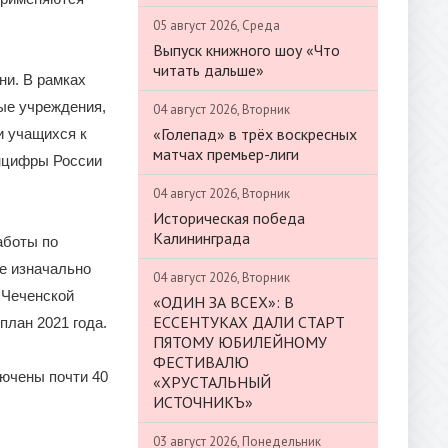
05 август 2026, Среда
Выпуск книжного шоу «Что
читать дальше»
ни. В рамках
ые учреждения,
04 август 2026, Вторник
«Голепад» в трёх воскресных
и учащихся к
матчах премьер-лиги
инцифры России
04 август 2026, Вторник
Историческая победа
Калининграда
аботы по
ме изначально
04 август 2026, Вторник
 Чеченской
«ОДИН ЗА ВСЕХ»: В
ЕССЕНТУКАХ ДАЛИ СТАРТ
план 2021 года.
ПЯТОМУ ЮБИЛЕЙНОМУ
ФЕСТИВАЛЮ
лючены почти 40
«ХРУСТАЛЬНЫЙ
ИСТОЧНИКЪ»
03 август 2026, Понедельник