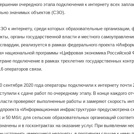
ершении очередного этапа подключения к интернету всех запл
льно значимых объектов (СЗО).
ЗО к интернету, среди которых образовательные организации,
кты, органы государственной власти и местного самоуправлени
сгвардии, реализуется в рамках федерального проекта «Инфор
а» национальной программы «Цифровая экономика Российской 
стране подключение в рамках трехлетних государственных конт
6 операторов связи.
30 сентября 2020 года операторы подключили к интернету почти
иступили к сдаче работ по очередному этапу. В конце каждого от
ласти проверяют выполненные работы и замеряют скорость инт
дпроекта «Информационная инфраструктура» предусмотрена ск
х и 50 Мб/с для сельских образовательных организаций соответ
значены и в госконтрактах на оказание услуг. При выявлении не
н устранить имеющиеся недочеты, в противном случае к нему 