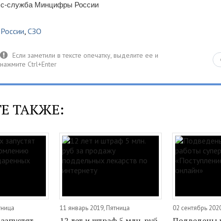
сс-служба Минцифры России
России
,
СЗО
Е ТАКЖЕ:
тница
11 январь 2019, Пятница
02 сентябрь 202
 запустят
12 лет и штраф 5 млн. руб
Подведены 