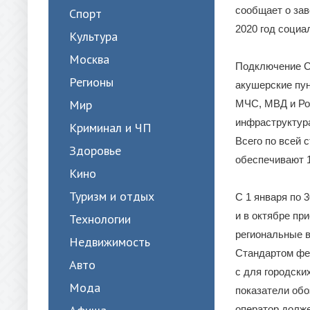
сообщает о зав
Спорт
2020 год социа
Культура
Москва
Подключение С
Регионы
акушерские пун
Мир
МЧС, МВД и Ро
инфраструктур
Криминал и ЧП
Всего по всей 
Здоровье
обеспечивают 1
Кино
Туризм и отдых
С 1 января по 
и в октябре пр
Технологии
региональные в
Недвижимость
Стандартом фе
Авто
с для городски
Мода
показатели обо
оператор долже