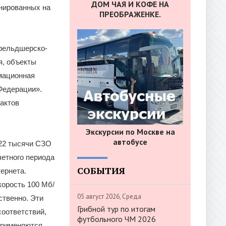
ДОМ ЧАЯ И КОФЕ НА
анированных на
ПРЕОБРАЖЕНКЕ.
 фельдшерско-
я, объекты
мационная
Федерации».
рактов
Экскурсии по Москве на
автобусе
 22 тысячи СЗО
четного периода
СОБЫТИЯ
ернета.
орость 100 Мб/
05 август 2026, Среда
ственно. Эти
Грибной тур по итогам
соответствий,
футбольного ЧМ 2026
применяются