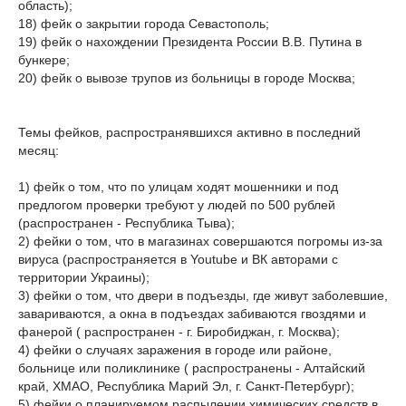
область);
18) фейк о закрытии города Севастополь;
19) фейк о нахождении Президента России В.В. Путина в
бункере;
20) фейк о вывозе трупов из больницы в городе Москва;
Темы фейков, распространявшихся активно в последний
месяц:
1) фейк о том, что по улицам ходят мошенники и под
предлогом проверки требуют у людей по 500 рублей
(распространен - Республика Тыва);
2) фейки о том, что в магазинах совершаются погромы из-за
вируса (распространяется в Youtube и ВК авторами с
территории Украины);
3) фейки о том, что двери в подъезды, где живут заболевшие,
завариваются, а окна в подъездах забиваются гвоздями и
фанерой ( распространен - г. Биробиджан, г. Москва);
4) фейки о случаях заражения в городе или районе,
больнице или поликлинике ( распространены - Алтайский
край, ХМАО, Республика Марий Эл, г. Санкт-Петербург);
5) фейки о планируемом распылении химических средств в