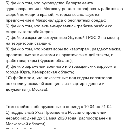
5) фейк о том, что руководство Департамента
здравоохранения г. Москва угрожает штрафовать работников
скорой помощи и врачей, которые воспользуются
предложением Макдональдса о бесплатных обедах;
6) фейк о том, что активизировались грабежи-разбои со
стороны гастарбайтеров;
7) фейк о закрытии сотрудников Якутской ГРЭС-2 на месяц
на территории станции;
8) фейк о том, что ходят воры по квартирам, раздают маски,
пропитанные химикатами с наркотическим действием, и
грабят квартиры (Курская область);
9) фейк о заражении военного и 6 гражданских вирусом в
городе Юрга, Кемеровская область;
10) фейк о том, что неизвестные под видом волонтеров
похитили у пожилой женщины из квартиры деньги и
документы (г. Москва).
Темы фейков, обнаруженных в период с 10.04 по 21.04:
1) поддельный Указ Президента России о продлении
нерабочих дней до 31 мая 2020 года (распространен в
Московской области);