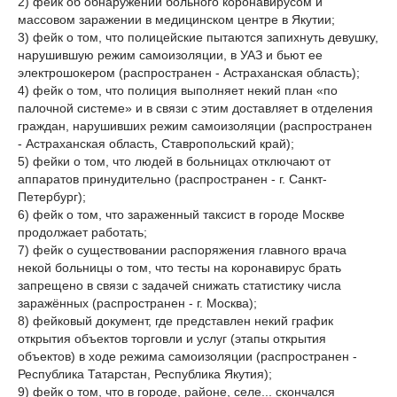
2) фейк об обнаружении больного коронавирусом и
массовом заражении в медицинском центре в Якутии;
3) фейк о том, что полицейские пытаются запихнуть девушку,
нарушившую режим самоизоляции, в УАЗ и бьют ее
электрошокером (распространен - Астраханская область);
4) фейк о том, что полиция выполняет некий план «по
палочной системе» и в связи с этим доставляет в отделения
граждан, нарушивших режим самоизоляции (распространен
- Астраханская область, Ставропольский край);
5) фейки о том, что людей в больницах отключают от
аппаратов принудительно (распространен - г. Санкт-
Петербург);
6) фейк о том, что зараженный таксист в городе Москве
продолжает работать;
7) фейк о существовании распоряжения главного врача
некой больницы о том, что тесты на коронавирус брать
запрещено в связи с задачей снижать статистику числа
заражённых (распространен - г. Москва);
8) фейковый документ, где представлен некий график
открытия объектов торговли и услуг (этапы открытия
объектов) в ходе режима самоизоляции (распространен -
Республика Татарстан, Республика Якутия);
9) фейк о том, что в городе, районе, селе... скончался