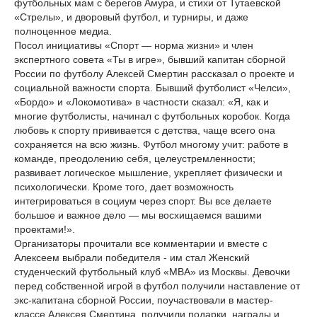
футбольных мам с берегов Амура, и стихи от Тутаевской
«Стрелы», и дворовый футбол, и турниры, и даже
полноценное медиа.
Посол инициативы «Спорт — норма жизни» и член
экспертного совета «Ты в игре», бывший капитан сборной
России по футболу Алексей Смертин рассказал о проекте и
социальной важности спорта. Бывший футболист «Челси»,
«Бордо» и «Локомотива» в частности сказал: «Я, как и
многие футболисты, начинал с футбольных коробок. Когда
любовь к спорту прививается с детства, чаще всего она
сохраняется на всю жизнь. Футбол многому учит: работе в
команде, преодолению себя, целеустремленности;
развивает логическое мышление, укрепляет физически и
психологически. Кроме того, дает возможность
интегрироваться в социум через спорт. Вы все делаете
большое и важное дело — мы восхищаемся вашими
проектами!».
Организаторы прочитали все комментарии и вместе с
Алексеем выбрали победителя - им стал Женский
студенческий футбольный клуб «МВА» из Москвы. Девочки
перед собственной игрой в футбол получили наставление от
экс-капитана сборной России, поучаствовали в мастер-
классе Алексея Смертина, получили подарки, награды и