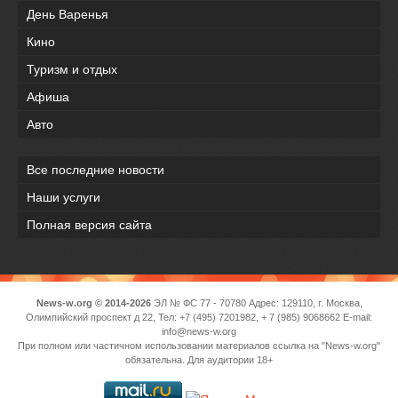
День Варенья
Кино
Туризм и отдых
Афиша
Авто
Все последние новости
Наши услуги
Полная версия сайта
News-w.org © 2014-2026
ЭЛ № ФС 77 - 70780 Адрес: 129110, г. Москва,
Олимпийский проспект д 22, Тел: +7 (495) 7201982, + 7 (985) 9068662 E-mail:
info@news-w.org
При полном или частичном использовании материалов ссылка на "News-w.org"
обязательна. Для аудитории 18+