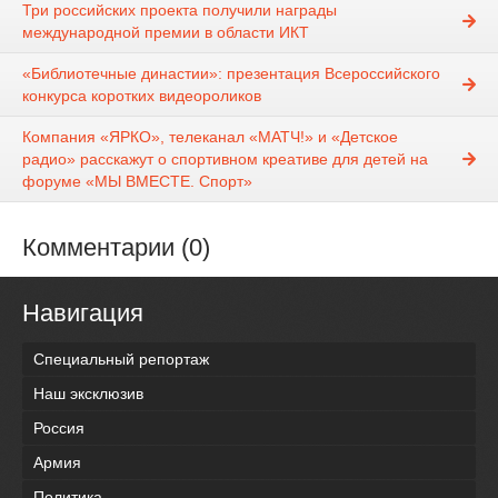
Три российских проекта получили награды
международной премии в области ИКТ
«Библиотечные династии»: презентация Всероссийского
конкурса коротких видеороликов
Компания «ЯРКО», телеканал «МАТЧ!» и «Детское
радио» расскажут о спортивном креативе для детей на
форуме «МЫ ВМЕСТЕ. Спорт»
Комментарии (0)
Навигация
Специальный репортаж
Наш эксклюзив
Россия
Армия
Политика