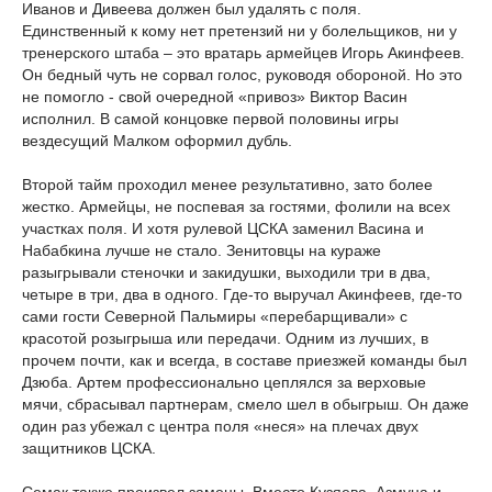
Иванов и Дивеева должен был удалять с поля.
Единственный к кому нет претензий ни у болельщиков, ни у
тренерского штаба – это вратарь армейцев Игорь Акинфеев.
Он бедный чуть не сорвал голос, руководя обороной. Но это
не помогло - свой очередной «привоз» Виктор Васин
исполнил. В самой концовке первой половины игры
вездесущий Малком оформил дубль.
Второй тайм проходил менее результативно, зато более
жестко. Армейцы, не поспевая за гостями, фолили на всех
участках поля. И хотя рулевой ЦСКА заменил Васина и
Набабкина лучше не стало. Зенитовцы на кураже
разыгрывали стеночки и закидушки, выходили три в два,
четыре в три, два в одного. Где-то выручал Акинфеев, где-то
сами гости Северной Пальмиры «перебарщивали» с
красотой розыгрыша или передачи. Одним из лучших, в
прочем почти, как и всегда, в составе приезжей команды был
Дзюба. Артем профессионально цеплялся за верховые
мячи, сбрасывал партнерам, смело шел в обыгрыш. Он даже
один раз убежал с центра поля «неся» на плечах двух
защитников ЦСКА.