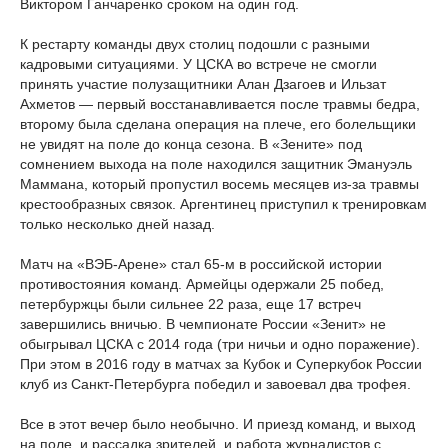
Виктором Ганчаренко сроком на один год.
К рестарту команды двух столиц подошли с разными
кадровыми ситуациями. У ЦСКА во встрече не смогли
принять участие полузащитники Алан Дзагоев и Ильзат
Ахметов — первый восстанавливается после травмы бедра,
второму была сделана операция на плече, его болельщики
не увидят на поле до конца сезона. В «Зените» под
сомнением выхода на поле находился защитник Эмануэль
Маммана, который пропустил восемь месяцев из-за травмы
крестообразных связок. Аргентинец приступил к тренировкам
только несколько дней назад.
Матч на «ВЭБ-Арене» стал 65-м в российской истории
противостояния команд. Армейцы одержали 25 побед,
петербуржцы были сильнее 22 раза, еще 17 встреч
завершились вничью. В чемпионате России «Зенит» не
обыгрывал ЦСКА с 2014 года (три ничьи и одно поражение).
При этом в 2016 году в матчах за Кубок и Суперкубок России
клуб из Санкт-Петербурга победил и завоевал два трофея.
Все в этот вечер было необычно. И приезд команд, и выход
на поле, и рассадка зрителей, и работа журналистов с