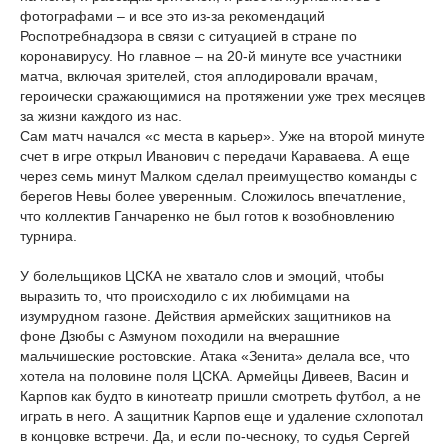
фотографами – и все это из-за рекомендаций
Роспотребнадзора в связи с ситуацией в стране по
коронавирусу. Но главное – на 20-й минуте все участники
матча, включая зрителей, стоя аплодировали врачам,
героически сражающимися на протяжении уже трех месяцев
за жизни каждого из нас.
Сам матч начался «с места в карьер». Уже на второй минуте
счет в игре открыл Иванович с передачи Караваева. А еще
через семь минут Малком сделал преимущество команды с
берегов Невы более уверенным. Сложилось впечатление,
что коллектив Ганчаренко не был готов к возобновлению
турнира.
У болельщиков ЦСКА не хватало слов и эмоций, чтобы
выразить то, что происходило с их любимцами на
изумрудном газоне. Действия армейских защитников на
фоне Дзюбы с Азмуном походили на вчерашние
мальчишеские ростовские. Атака «Зенита» делала все, что
хотела на половине поля ЦСКА. Армейцы Дивеев, Васин и
Карпов как будто в кинотеатр пришли смотреть футбол, а не
играть в него. А защитник Карпов еще и удаление схлопотал
в концовке встречи. Да, и если по-чесноку, то судья Сергей