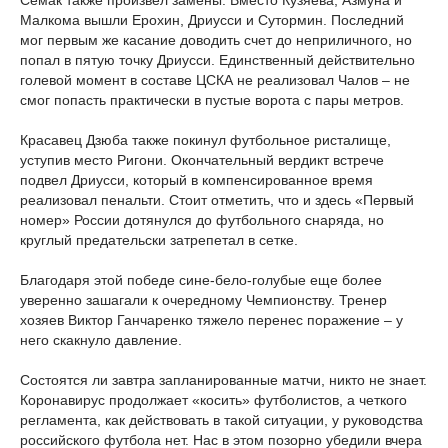
Семак также произвел замены. Вместо Кузяева, Азмуна и
Малкома вышли Ерохин, Дриусси и Сутормин. Последний
мог первым же касание доводить счет до неприличного, но
попал в пятую точку Дриусси. Единственный действительно
голевой момент в составе ЦСКА не реализовал Чалов – не
смог попасть практически в пустые ворота с пары метров.
Красавец Дзюба также покинул футбольное ристалище,
уступив место Ригони. Окончательный вердикт встрече
подвел Дриусси, который в компенсированное время
реализовал пенальти. Стоит отметить, что и здесь «Первый
номер» России дотянулся до футбольного снаряда, но
круглый предательски затрепетал в сетке.
Благодаря этой победе сине-бело-голубые еще более
уверенно зашагали к очередному Чемпионству. Тренер
хозяев Виктор Ганчаренко тяжело перенес поражение – у
него скакнуло давление.
Состоятся ли завтра запланированные матчи, никто не знает.
Коронавирус продолжает «косить» футболистов, а четкого
регламента, как действовать в такой ситуации, у руководства
российского футбола нет. Нас в этом позорно убедили вчера