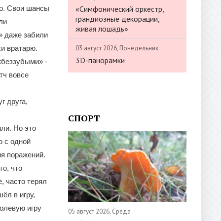
«Симфонический оркестр,
но. Свои шансы
грандиозные декорации,
ли
живая лошадь»
» даже забили
03 август 2026, Понедельник
хи вратарю.
3D-панорамки
«беззубыми» -
тч вовсе
г друга,
СПОРТ
ли. Но это
о с одной
ия поражений.
о, что
, часто терял
ёл в игру,
голевую игру
05 август 2026, Среда