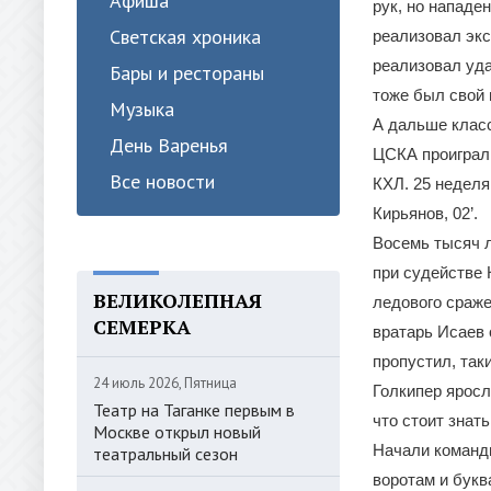
Афиша
рук, но нападе
Светская хроника
реализовал эк
реализовал уда
Бары и рестораны
тоже был свой 
Музыка
А дальше класс
День Варенья
ЦСКА проиграл 
Все новости
КХЛ. 25 неделя
Кирьянов, 02’.
Восемь тысяч 
при судействе 
ВЕЛИКОЛЕПНАЯ
ледового сраж
СЕМЕРКА
вратарь Исаев 
пропустил, так
24 июль 2026, Пятница
Голкипер яросл
Театр на Таганке первым в
что стоит знат
Москве открыл новый
Начали команды
театральный сезон
воротам и букв