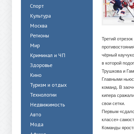
Спорт
Культура
Москва
Регионы
Третий отрезок
Мир
противостояния
Криминал и ЧП
чёрный каучуко
в которой подо
Здоровье
Трушкова и Гам
Кино
Главными ньюсм
Туризм и отдых
команд. В заоч
Технологии
кипера сражали
свои сетки.
Недвижимость
Первым «сдался
Авто
классе» самост
Мода
Команды яростн