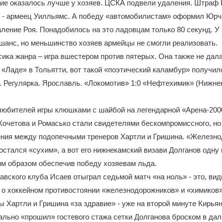
ние оказалось лучше у хозяев. ЦСКА подвели удаления. Штраф
с - армеец Уилльямс. А победу «автомобилистам» оформил Юрч
ление Роя. Понадобилось на это ладовцам только 80 секунд. У
шанс, но меньшинство хозяев армейцы не смогли реализовать.
ика жанра – игра вшестером против пятерых. Она также не дала
«Ладе» в Тольятти, вот такой «поэтический каламбур» получил
. Регулярка. Ярославль. «Локомотив» 1:0 «Нефтехимик» (Нижне
любителей игры клюшками с шайбой на легендарной «Арена-200
Кочетова и Ромасько стали свидетелями бескомпромиссного, но
ения между подопечными тренеров Хартли и Гришина. «Железн
остался «сухим», а вот его нижнекамский визави Долганов одну
им образом обеспечив победу хозяевам льда.
авского клуба Исаев отыграл седьмой матч «на ноль» - это, вид
ь о хоккейном противостоянии «железнодорожников» и «химиков»
 Хартли и Гришина «за здравие» - уже на второй минуте Кирья
ально «прошил» гостевого стажа сетки Долганова броском в дал