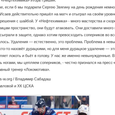
р «Нефтехимика» Игорь Гришин.
, если б мы подарили Сергею Звягину на день рождения немно
Исаев действительно пришёл на матч и отыграл на своём уровн
 решения с шайбой. У «Нефтехимика» - много мастерства и скор
мцам пространство, они будут атаковать. Они доставили много 
ыграли в защите, однако хотим превосходить соперников во все
илось. Удаления — естественно, это проблема. Проблема в не
кто-то назовёт дурацкими, но для меня дурацкое удаление — это
ляет локоть и бьёт в голову. У нас же именно невынужденные. В
ь ногами, мы цепляем соперников, - честно признался на пресс
авный тренер «Локомотива».
s-w.org / Владимир Сабадаш
авловой и ХК ЦСКА