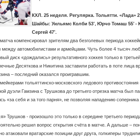
КХЛ. 25 неделя. Регулярка. Тольятти. «Лада» 
Шайбы: Уильямс Колби 53’, Юрчо Томаш 55’ -
Сергей 47’.
 матча компенсировал зрителям два безголевых периода хоккей
 между автомобилистами и армейцами. Чуть более 4 тысяч люб
вый диск «дождались» результативного хоккея только в третьей
печные Десяткова и Никитина заставили работать в поте лица в
зина – последний оказался проигравшим.
ейкерами тольяттинско-московского ледового противостояния 
ной дуэли Гамзина с Трушкова до третьего отрезка матча был п
сь «за себя и за того парня», не позволяя нападению соперника
» Трушков - произошло это только в середине третьего период
оятельно решил вопрос открытия счёта в матче. А дальше – по
о атаковали вратарские позиции друг друга, голкиперы трудили