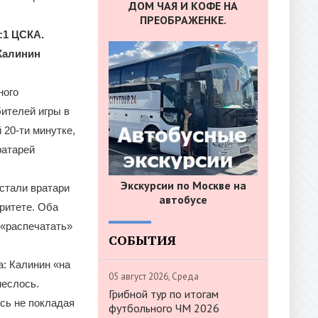
ДОМ ЧАЯ И КОФЕ НА
ПРЕОБРАЖЕНКЕ.
2:1 ЦСКА.
 Калинин
ного
ителей игры в
 20-ти минутке,
ратарей
Экскурсии по Москве на
стали вратари
автобусе
аритете. Оба
 «распечатать»
СОБЫТИЯ
а: Калинин «на
05 август 2026, Среда
неслось.
Грибной тур по итогам
сь не покладая
футбольного ЧМ 2026