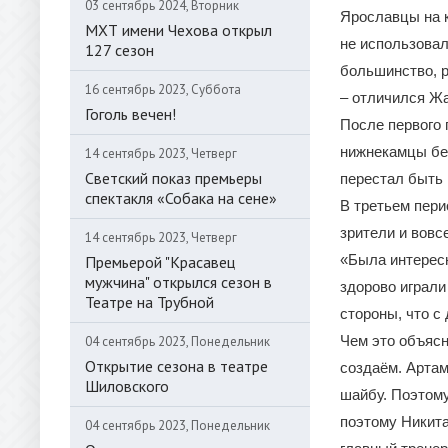
03 сентябрь 2024, Вторник
Ярославцы на к
МХТ имени Чехова открыл
не использовал
127 сезон
большинство, р
16 сентябрь 2023, Суббота
– отличился Жа
Гоголь вечен!
После первого 
нижнекамцы без
14 сентябрь 2023, Четверг
Светский показ премьеры
перестал быть 
спектакля «Собака на сене»
В третьем пери
зрители и вовс
14 сентябрь 2023, Четверг
«Была интересн
Премьерой "Красавец
мужчина" открылся сезон в
здорово играли
Театре на Трубной
стороны, что с
Чем это объясн
04 сентябрь 2023, Понедельник
Открытие сезона в театре
создаём. Артам
Шиловского
шайбу. Поэтому
поэтому Никита
04 сентябрь 2023, Понедельник