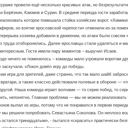
ураже провели ещё несколько красивых атак, но безрезультат
и Берёзкин, Каюмов и Сурин. В средине периода гости заработа
еализовать которое помешала стойка хозяйских ворот. «Химики
фяров, но взятие ярославской «крепости» отменили из-за поме
перерыва хозяева добавили в движении, но атаки были совсем 
 труда отоборонялись. Далее ярославцы стали удаляться и ма
интересным. Гости имели пару моментов – выручил Исаев.
оде ничего не поменялось – команды мало угрожали воротам дру
е заскучали. «Локо» довёл игру до победы.
ая игра для зрителей, даже странно, что так мало шайб заброси
 вратари, а также классно действовали полевые в обороне — чт
 другой. Наша команда играет волнами — то серия побед, то сер
ить, непонятно. Главная проблема — мы не можем реализовать т
онов выпал из игры, потому что не понравился в первом периоде
 мы решили попробовать Севастьяна Соколова. Он неплохо вош
 остался тринадцатым», - пытался «скрасить» практически без