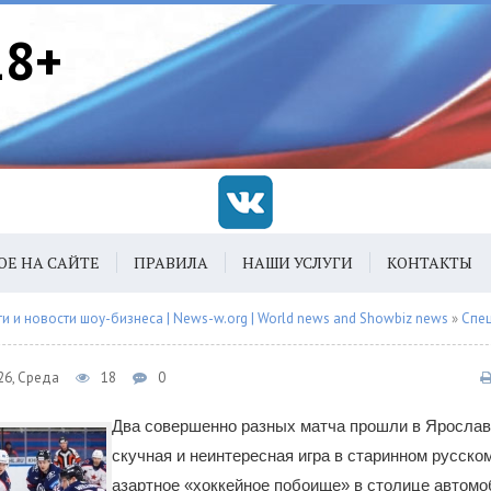
18+
ОЕ НА САЙТЕ
ПРАВИЛА
НАШИ УСЛУГИ
КОНТАКТЫ
 и новости шоу-бизнеса | News-w.org | World news and Showbiz news
»
Спец
26, Среда
18
0
Два совершенно разных матча прошли в Ярослав
скучная и неинтересная игра в старинном русском
азартное «хоккейное побоище» в столице автомо