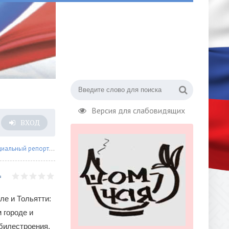
Версия для слабовидящих
ВХОД
иальный репортаж
» Минимальная победа «Локомотива» и минимальное п
ле и Тольятти:
 городе и
билестроения.