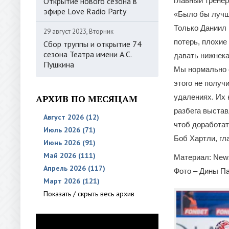
Открытие нового сезона в
главный трене
эфире Love Radio Party
«Было бы лучше
Только Даниил 
29 август 2023, Вторник
потерь, плохие
Сбор труппы и открытие 74
сезона Театра имени А.С.
давать нижнека
Пушкина
Мы нормально с
этого не получ
АРХИВ ПО МЕСЯЦАМ
удалениях. Их 
разбега выстав
Август 2026 (12)
чтоб доработат
Июль 2026 (71)
Боб Хартли, гл
Июнь 2026 (91)
Май 2026 (111)
Материал: New
Апрель 2026 (117)
Фото – Дины П
Март 2026 (121)
Показать / скрыть весь архив