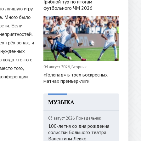
Грибной тур по итогам
футбольного ЧМ 2026
го лучшую игру.
е. Много было
ости. Если
неприятностей.
х трёх зонах, и
вынужденных
 когда кто-то с
04 август 2026, Вторник
место того,
«Голепад» в трёх воскресных
-конференции
матчах премьер-лиги
МУЗЫКА
03 август 2026, Понедельник
100-летия со дня рождения
солистки Большого театра
Валентины Левко