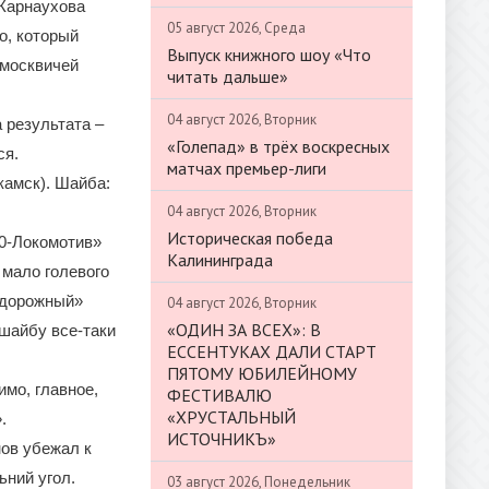
 Карнаухова
05 август 2026, Среда
о, который
Выпуск книжного шоу «Что
 москвичей
читать дальше»
04 август 2026, Вторник
 результата –
«Голепад» в трёх воскресных
ся.
матчах премьер-лиги
камск). Шайба:
04 август 2026, Вторник
Историческая победа
0-Локомотив»
Калининграда
 мало голевого
одорожный»
04 август 2026, Вторник
«ОДИН ЗА ВСЕХ»: В
 шайбу все-таки
ЕССЕНТУКАХ ДАЛИ СТАРТ
ПЯТОМУ ЮБИЛЕЙНОМУ
имо, главное,
ФЕСТИВАЛЮ
«ХРУСТАЛЬНЫЙ
.
ИСТОЧНИКЪ»
нов убежал к
ьний угол.
03 август 2026, Понедельник