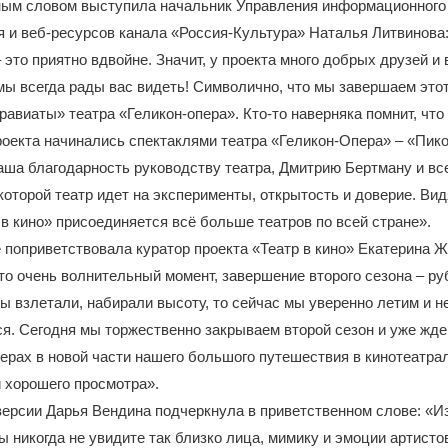
ным словом выступила начальник Управления информационного
 и веб-ресурсов канала «Россия-Культура» Наталья Литвинова
 это приятно вдвойне. Значит, у проекта много добрых друзей и
мы всегда рады вас видеть! Символично, что мы завершаем этот
равиаты» театра «Геликон-опера». Кто-то наверняка помнит, что 
роекта начинались спектаклями театра «Геликон-Опера» – «Пик
ша благодарность руководству театра, Дмитрию Бертману и вс
 которой театр идет на эксперименты, открытость и доверие. Видя
 в кино» присоединяется всё больше театров по всей стране».
 поприветствовала куратор проекта «Театр в кино» Екатерина Ж
то очень волнительный момент, завершение второго сезона – ру
ы взлетали, набирали высоту, то сейчас мы уверенно летим и н
я. Сегодня мы торжественно закрываем второй сезон и уже жде
рах в новой части нашего большого путешествия в кинотеатра
 хорошего просмотра».
ерсии Дарья Вендина подчеркнула в приветственном слове: «Из
вы никогда не увидите так близко лица, мимику и эмоции артисто