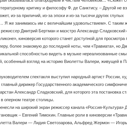
орая оказывалась благородным и чистым человеком… «Сюжет с
тературному критику и философу Ф. де Санктису. – Другой не в
южет, из-за приличий, из-за эпохи и из-за тысячи других глупых
… Я же занимаюсь им с величайшим удовольствием». С таким 
 режиссер Дмитрий Бертман и маэстро Александр Сладковский
еликоне», киноверсия которого станет доступной для просмотра 
перу, более знакомую до последней ноты, чем «Травиата», но Д
икальной способностью видеть в музыке нереализованные смы
й, особенный взгляд на историю Виолетты Валери, живущей в 
уководителем спектакля выступил народный артист России, х
 главный дирижер Государственного академического симфониче
арстан Александр Сладковский, для которого эта постановка с
в оперном театре столицы.
енесли на широкий экран режиссер канала «Россия-Культура» 
тановщик – Евгений Тимохин. Главные роли в киноверсии «Трав
олетта Валери — Лидия Светозарова, Альфред Жермон — Игорь