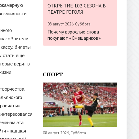
ОТКРЫТИЕ 102 СЕЗОНА В
гокамерную
ТЕАТРЕ ГОГОЛЯ
 возможности
08 август 2026, Суббота
нного
Почему взрослые снова
покупают «Смешариков»
на: «Зрители
 кассу, билеты
у стать еще
торые верят в
жизни
СПОРТ
творчества.
альянского
Травиаты»
аинтересовался
ременам эта
йти «падшая
08 август 2026, Суббота