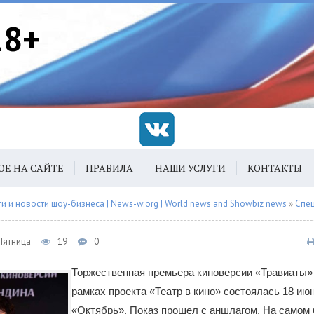
18+
ОЕ НА САЙТЕ
ПРАВИЛА
НАШИ УСЛУГИ
КОНТАКТЫ
 и новости шоу-бизнеса | News-w.org | World news and Showbiz news
»
Спец
 Пятница
19
0
Торжественная премьера киноверсии «Травиаты»
рамках проекта «Театр в кино» состоялась 18 ию
«Октябрь». Показ прошел с аншлагом. На самом