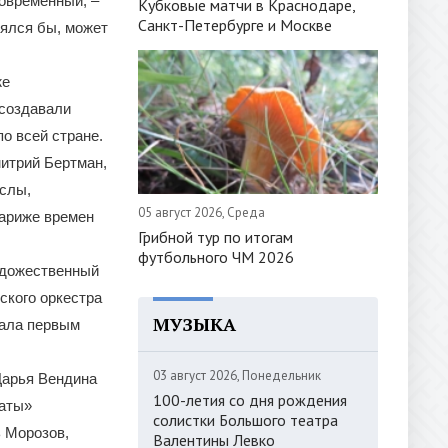
овременный, –
Кубковые матчи в Краснодаре,
Санкт-Петербурге и Москве
зялся бы, может
же
 создавали
по всей стране.
митрий Бертман,
слы,
05 август 2026, Среда
Париже времен
Грибной тур по итогам
футбольного ЧМ 2026
удожественный
ского оркестра
МУЗЫКА
тала первым
03 август 2026, Понедельник
Дарья Вендина
100-летия со дня рождения
иаты»
солистки Большого театра
 Морозов,
Валентины Левко