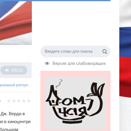
Версия для слабовидящих
ВХОД
иальный репортаж
» Премьера киноверсии оперы «Травиата»
 Дж. Верди в
ня в киноцентре
 большом