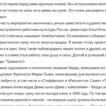
вств героев перед вами крупным планом. Мы использовали мно
и не только из зала, но и прямо на сцене. Это очень расширило
ры».
часть мероприятия закончилась речью заместителя художестве
заслуженного работника культуры России, режиссера Ильи Ильи
этот спектакль называют блокбастером. Он неизменно собирает
рактически сразу после запуска продаж. Я желаю этому проект
 и в кино. Хочу также поблагодарить наших коллег и друзей, ко
ют в совместную работу свои душу и силы. Долгой и успешной 
ры “Травиата”».
амое задушевное и поэтическое творение Верди, жемчужина его 
адлежит Франческо Мария Пьяве, написавшему для великого ит
 либретто, в том числе к «Стиффелио» и «Риголетто». Сюжет «
з романа Александра Дюма-сына «Дама с камелиями» – Верди з
лом для оперы сразу после выхода книги, в 1848 году. По тем в
слишком дерзкой и смелой – на оперную сцену должна была вы