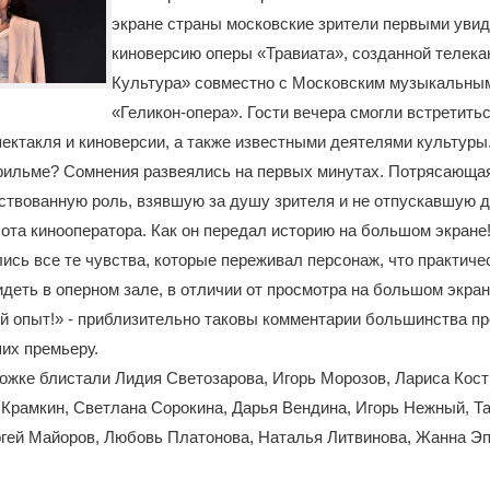
экране страны московские зрители первыми уви
киноверсию оперы «Травиата», созданной телека
Культура» совместно с Московским музыкальны
«Геликон-опера». Гости вечера смогли встретитьс
ектакля и киноверсии, а также известными деятелями культуры
ильме? Сомнения развеялись на первых минутах. Потрясающая 
ствованную роль, взявшую за душу зрителя и не отпускавшую д
ота кинооператора. Как он передал историю на большом экране!
ись все те чувства, которые переживал персонаж, что практич
деть в оперном зале, в отличии от просмотра на большом экран
й опыт!» - приблизительно таковы комментарии большинства п
их премьеру.
ожке блистали Лидия Светозарова, Игорь Морозов, Лариса Кост
 Крамкин, Светлана Сорокина, Дарья Вендина, Игорь Нежный, Т
гей Майоров, Любовь Платонова, Наталья Литвинова, Жанна Эп