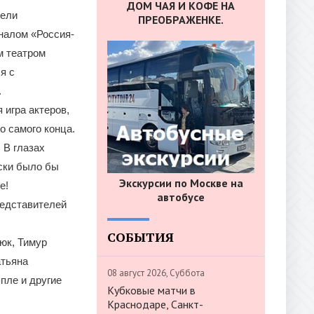
ДОМ ЧАЯ И КОФЕ НА
дели
ПРЕОБРАЖЕНКЕ.
налом «Россия-
м театром
я с
.
игра актеров,
о самого конца.
 В глазах
ески было бы
Экскурсии по Москве на
е!
автобусе
редставителей
СОБЫТИЯ
юк, Тимур
атьяна
08 август 2026, Суббота
пле и другие
Кубковые матчи в
Краснодаре, Санкт-