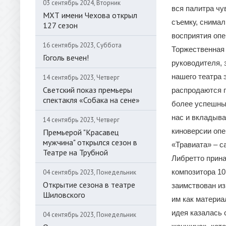
03 сентябрь 2024, Вторник
вся палитра чу
МХТ имени Чехова открыл
съемку, снимал
127 сезон
восприятия опе
16 сентябрь 2023, Суббота
Торжественная 
Гоголь вечен!
руководителя, 
нашего театра 
14 сентябрь 2023, Четверг
Светский показ премьеры
распродаются п
спектакля «Собака на сене»
более успешным
нас и вкладыва
14 сентябрь 2023, Четверг
киноверсии опе
Премьерой "Красавец
мужчина" открылся сезон в
«Травиата» – с
Театре на Трубной
Либретто прин
композитора 10
04 сентябрь 2023, Понедельник
Открытие сезона в театре
заимствован и
Шиловского
им как материа
идея казалась 
04 сентябрь 2023, Понедельник