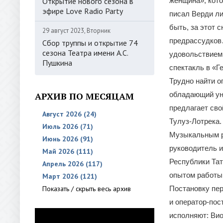
Открытие нового сезона в
женщина», кот
эфире Love Radio Party
писал Верди ли
быть, за этот с
29 август 2023, Вторник
предрассудков
Сбор труппы и открытие 74
сезона Театра имени А.С.
удовольствием
Пушкина
спектакль в «Г
Трудно найти о
АРХИВ ПО МЕСЯЦАМ
обладающий ун
предлагает сво
Август 2026 (24)
Тулуз-Лотрека.
Июль 2026 (71)
Музыкальным р
Июнь 2026 (91)
руководитель и
Май 2026 (111)
Республики Тат
Апрель 2026 (117)
опытом работы 
Март 2026 (121)
Показать / скрыть весь архив
Постановку пер
и оператор-пос
исполняют: Ви