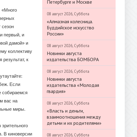
Петербурге и Москве
: «Много
08 август 2026, Суббота
 верных
«Алмазная колесница.
 сезон
Буддийское искусство
России»
и первый, и
овой дамой» и
08 август 2026, Суббота
ему коллективу
Новинки августа
издательства БОМБОРА
 результат, к
08 август 2026, Суббота
утаутайте:
Новинки августа
беж. Если
издательства «Молодая
гвардия»
е собираемся
м вас на
08 август 2026, Суббота
льные миры.
«Власть и деньги,
взаимоотношения между
детьми и их родителями»
 зрительного
в. В киноверсии
08 август 2026, Суббота