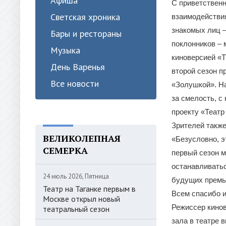
Афиша
С приветствен
Светская хроника
взаимодействия
знакомых лиц –
Бары и рестораны
поклонников – 
Музыка
киноверсией «Т
День Варенья
второй сезон п
Все новости
«Золушкой». На
за смелость, с
проекту «Театр
Зрителей также
ВЕЛИКОЛЕПНАЯ
«Безусловно, э
СЕМЕРКА
первый сезон м
останавливатьс
24 июль 2026, Пятница
будущих премье
Театр на Таганке первым в
Всем спасибо и
Москве открыл новый
Режиссер кинов
театральный сезон
зала в театре 