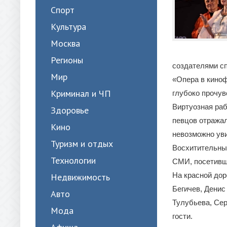
Спорт
Культура
Москва
Регионы
создателями сп
Мир
«Опера в киноф
Криминал и ЧП
глубоко прочув
Виртуозная раб
Здоровье
певцов отражал
Кино
невозможно уви
Туризм и отдых
Восхитительны
Технологии
СМИ, посетивш
На красной дор
Недвижимость
Бегичев, Денис
Авто
Тулубьева, Сер
Мода
гости.