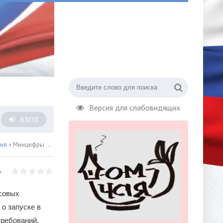
Версия для слабовидящих
ВХОД
сия
» Минцифры России запустило реестр обязательных требований к бизнесу в рамках госконтроля
ссовых
о запуске в
ребований,