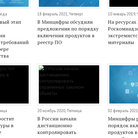
реда
18 февраль 2021, Четверг
10 январь 2019, 
вый этап
В Минцифры обсудили
На ресурсах
предложения по порядку
Роскомнадз
ии
включения продуктов в
экстремистс
 требований
реестр ПО
материалы
фере
ства
ница
20 ноябрь 2020, Пятница
02 февраль 2021
ростит
В России начали
Минцифры р
уры в
дистанционно
порядок вк
е
контролировать
продуктов в