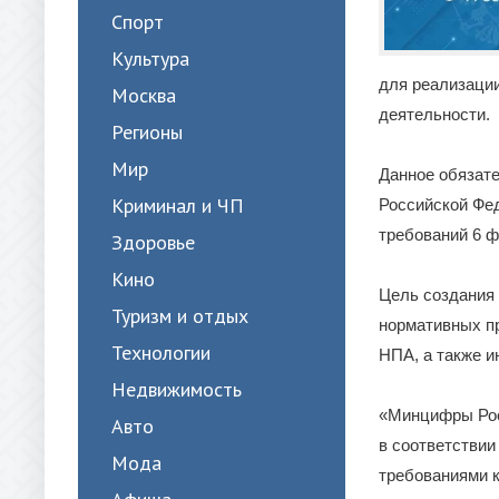
Спорт
Культура
для реализации
Москва
деятельности.
Регионы
Мир
Данное обязат
Криминал и ЧП
Российской Фе
требований 6 ф
Здоровье
Кино
Цель создания
Туризм и отдых
нормативных пр
Технологии
НПА, а также 
Недвижимость
«Минцифры Рос
Авто
в соответстви
Мода
требованиями к