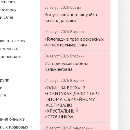
еспечит
05 август 2026, Среда
 бизнесу
Выпуск книжного шоу «Что
и Олег
читать дальше»
04 август 2026, Вторник
«Голепад» в трёх воскресных
ие в текстах
матчах премьер-лиги
ременных
04 август 2026, Вторник
полнения и
Историческая победа
Калининграда
рупп,
04 август 2026, Вторник
«ОДИН ЗА ВСЕХ»: В
 и
ЕССЕНТУКАХ ДАЛИ СТАРТ
НПА,
ПЯТОМУ ЮБИЛЕЙНОМУ
ФЕСТИВАЛЮ
«ХРУСТАЛЬНЫЙ
ИСТОЧНИКЪ»
ения очных и
вных правовых
03 август 2026, Понедельник