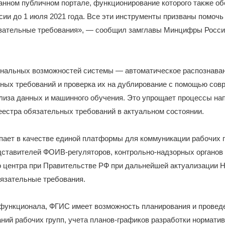
нном публичном портале, функционирование которого также об
и до 1 июля 2021 года. Все эти инструменты призваны помочь
зательные требования», — сообщил замглавы Минцифры Росси
нальных возможностей системы — автоматическое распознаван
ных требований и проверка их на дублирование с помощью сов
лиза данных и машинного обучения. Это упрощает процессы на
естра обязательных требований в актуальном состоянии.
ает в качестве единой платформы для коммуникации рабочих г
дставителей ФОИВ-регуляторов, контрольно-надзорных органов
о центра при Правительстве РФ при дальнейшей актуализации 
язательные требования.
 функционала, ФГИС имеет возможность планирования и провед
ний рабочих групп, учета планов-графиков разработки нормати