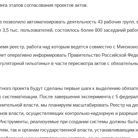
инга этапов согласования проектов актов.
 позволило автоматизировать деятельность 43 рабочих групп, 
 3,5 тыс. пользователей, состоялось более 800 заседаний рабоч
емя реестр, работа над которым ведется совместно с Минэкон
яет оперативно информировать Правительство Российской Феде
гуляторной гильотины» в части пересмотра актов с обязательн
отного проекта будут сделаны первые шаги к выделению обязат
их систематизации. После завершения эксперимента с 5 федера
лнительной власти, мы планируем масштабировать Реестр на де
анов власти, осуществляющих контрольно-надзорную и разреш
 Инструменты, реализуемые при создании системы должны быть
ям, так и органам государственной власти, устанавливающим 