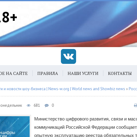
18+
ОЕ НА САЙТЕ
ПРАВИЛА
НАШИ УСЛУГИ
КОНТАКТЫ
 и новости шоу-бизнеса | News-w.org | World news and Showbiz news
»
Рос
 Понедельник
681
0
Министерство цифрового развития, связи и ма
коммуникаций Российской Федерации сообщает 
опытную эксплуатацию реестра обязательных т