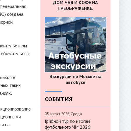
ДОМ ЧАЯ И КОФЕ НА
 Федеральная
ПРЕОБРАЖЕНКЕ.
ИС) создана
зорной
авительством
а обязательных
Экскурсии по Москве на
щихся в
автобусе
нных таких
аниях.
СОБЫТИЯ
нкционирование
05 август 2026, Среда
тационными
Грибной тур по итогам
ся на
футбольного ЧМ 2026