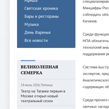
Афиша
специализирова
Светская хроника
Минцифры Росси
соблюдать обя
Бары и рестораны
Качанов.
Музыка
День Варенья
Среди функцио
Все новости
НПА обязатель
технологий ана
поддержания ре
ВЕЛИКОЛЕПНАЯ
Система выступ
СЕМЕРКА
экспертов, пре
Аналитическог
24 июль 2026, Пятница
содержащих об
Театр на Таганке первым в
Москве открыл новый
Среди прочего
театральный сезон
заочных заседа