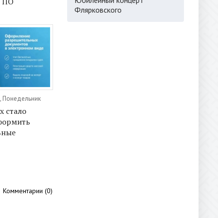
о ПО
Флярковского
, Понедельник
х стало
формить
ьные
Комментарии (0)