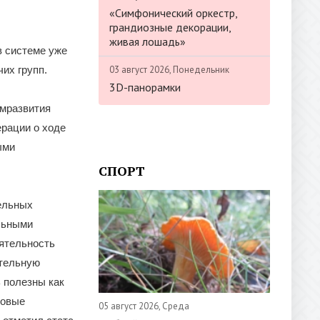
«Симфонический оркестр,
грандиозные декорации,
живая лошадь»
в системе уже
03 август 2026, Понедельник
их групп.
3D-панорамки
омразвития
рации о ходе
ыми
СПОРТ
ельных
льными
ятельность
ительную
 полезны как
новые
05 август 2026, Среда