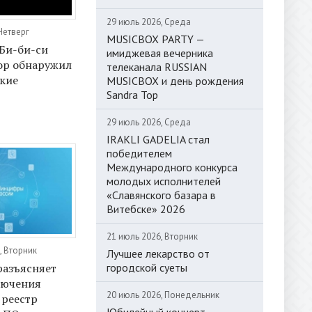
29 июль 2026, Среда
Четверг
MUSICBOX PARTY —
 Би-би-си
имиджевая вечерника
ор обнаружил
телеканала RUSSIAN
кие
MUSICBOX и день рождения
Sandra Top
29 июль 2026, Среда
IRAKLI GADELIA стал
победителем
Международного конкурса
молодых исполнителей
«Славянского базара в
Витебске» 2026
21 июль 2026, Вторник
, Вторник
Лучшее лекарство от
городской суеты
азъясняет
лючения
20 июль 2026, Понедельник
 реестр
Юбилейный концерт