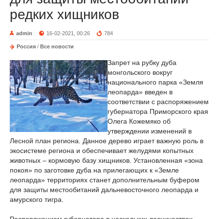
редких хищников
admin
16-02-2021, 00:26
784
Россия
/
Все новости
Запрет на рубку дуба
монгольского вокруг
национального парка «Земля
леопарда» введен в
соответствии с распоряжением
губернатора Приморского края
Олега Кожемяко об
утверждении изменений в
Лесной план региона. Данное дерево играет важную роль в
экосистеме региона и обеспечивает желудями копытных
животных – кормовую базу хищников. Установленная «зона
покоя» по заготовке дуба на прилегающих к «Земле
леопарда» территориях станет дополнительным буфером
для защиты местообитаний дальневосточного леопарда и
амурского тигра.