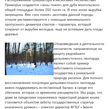
Распоряжением губернатора в нескольких лесничествах
Приморья создаются «зоны покоя» для дуба монгольского
общей площадью более 250 тысяч га. В этих зонах вырубка
запрещена. Вне «зон покоя» заготовка данной породы
отныне регламентируется с помощью минимального
пропускного диаметра стволов – параметра, который
сохранит от вырубки молодые, ещё не успевшие дать плоды
деревья.
«Нововведения в деятельности
лесничеств, направленные на
защиту редчайшего
дальневосточного леопарда,
являют собой пример
заботливого отношения
государства к уникальной
природе региона. Для полного
восстановления популяции дальневосточного леопарда
важно поддерживать естественный баланс в среде его
обитания, которая со временем расширяется. Мы рады, что
даже за пределами охраняемых территорий редкая кошка
становится объектом заботы государственных структур
различного уровня»,– отметил директор ФГБУ «Земля