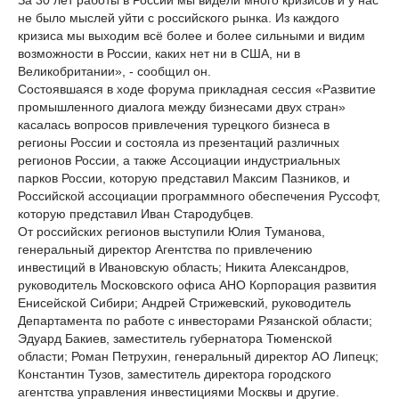
За 30 лет работы в России мы видели много кризисов и у нас
не было мыслей уйти с российского рынка. Из каждого
кризиса мы выходим всё более и более сильными и видим
возможности в России, каких нет ни в США, ни в
Великобритании», - сообщил он.
Состоявшаяся в ходе форума прикладная сессия «Развитие
промышленного диалога между бизнесами двух стран»
касалась вопросов привлечения турецкого бизнеса в
регионы России и состояла из презентаций различных
регионов России, а также Ассоциации индустриальных
парков России, которую представил Максим Пазников, и
Российской ассоциации программного обеспечения Руссофт,
которую представил Иван Стародубцев.
От российских регионов выступили Юлия Туманова,
генеральный директор Агентства по привлечению
инвестиций в Ивановскую область; Никита Александров,
руководитель Московского офиса АНО Корпорация развития
Енисейской Сибири; Андрей Стрижевский, руководитель
Департамента по работе с инвесторами Рязанской области;
Эдуард Бакиев, заместитель губернатора Тюменской
области; Роман Петрухин, генеральный директор АО Липецк;
Константин Тузов, заместитель директора городского
агентства управления инвестициями Москвы и другие.