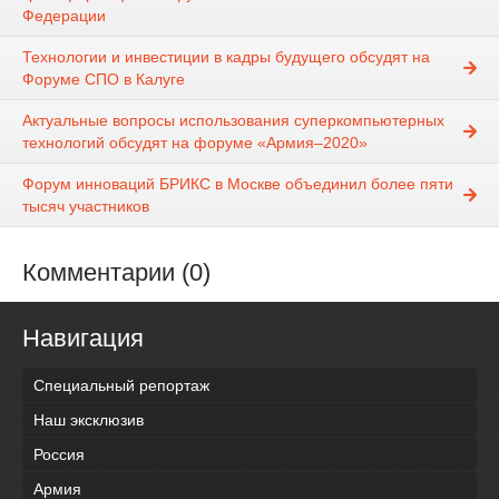
Федерации
Технологии и инвестиции в кадры будущего обсудят на
Форуме СПО в Калуге
Актуальные вопросы использования суперкомпьютерных
технологий обсудят на форуме «Армия–2020»
Форум инноваций БРИКС в Москве объединил более пяти
тысяч участников
Комментарии (0)
Навигация
Специальный репортаж
Наш эксклюзив
Россия
Армия