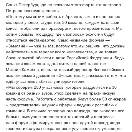
Санкт-Петербург, где по лекалам этого форта тот построил
Петропавловскую крепость.
«Поэтому мы хотим собрать в Архангельске в июне наших
молодых ученых, студентов, 30 команд, каждым дать свои
кейсы, чтобы они их поразбирали, потом презентовали. Мы
хотим создать площадку, где к вопросам экологии будут
относиться нестандартно. Само название форума —
«Земляне» — уже вызов, потому что мы решили, что должны
действовать в интересах всего человечества, а не только
Архангельской области и даже Российской Федерации. Ведь
экология касается каждого жителя нашей планеты».
Микаил Камилов, исполнительный директор Всероссийского
экологического движения «Экосистема», рассказал о том, что
ждёт участников «битвы университетов»:
«Мы соберём 250 участников, которые разделятся на 30
команд от разных вузов. Упор сделаем на практическую
часть форума. Работать с ребятами будут более 50 спикеров
– представителей научной сферы и ведущих российских
компаний. В отличие от западного подхода, где экология все
больше выступает оппонентом технологий и прогресса –
наш форум сформирует совершенно другой подход, когда
технологии служат сохранению и улучшению окружающего