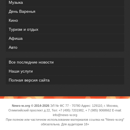
Музыка
День Варенья
Кино
Туризм и отдых
Афиша
Авто
Все последние новости
Наши услуги
Полная версия сайта
News-w.org © 2014-2026
ЭЛ № ФС 77 - 70780 Адрес: 129110, г. Москва,
Олимпийский проспект д 22, Тел: +7 (495) 7201982, + 7 (985) 9068662 E-mail:
info@news-w.org
При полном или частичном использовании материалов ссылка на "News-w.org"
обязательна. Для аудитории 18+