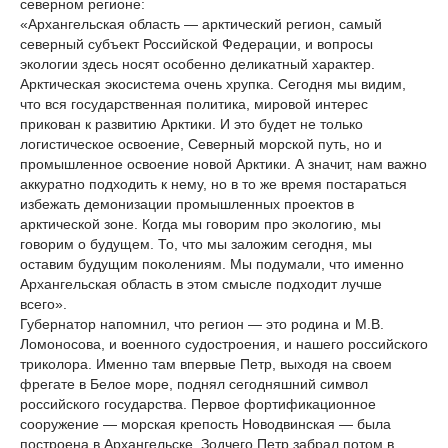
северном регионе:
«Архангельская область — арктический регион, самый
северный субъект Российской Федерации, и вопросы
экологии здесь носят особенно деликатный характер.
Арктическая экосистема очень хрупка. Сегодня мы видим,
что вся государственная политика, мировой интерес
прикован к развитию Арктики. И это будет не только
логистическое освоение, Северный морской путь, но и
промышленное освоение новой Арктики. А значит, нам важно
аккуратно подходить к нему, но в то же время постараться
избежать демонизации промышленных проектов в
арктической зоне. Когда мы говорим про экологию, мы
говорим о будущем. То, что мы заложим сегодня, мы
оставим будущим поколениям. Мы подумали, что именно
Архангельская область в этом смысле подходит лучше
всего».
Губернатор напомнил, что регион — это родина и М.В.
Ломоносова, и военного судостроения, и нашего российского
триколора. Именно там впервые Петр, выходя на своем
фрегате в Белое море, поднял сегодняшний символ
российского государства. Первое фортификационное
сооружение — морская крепость Новодвинская — была
построена в Архангельске. Зодчего Петр забрал потом в