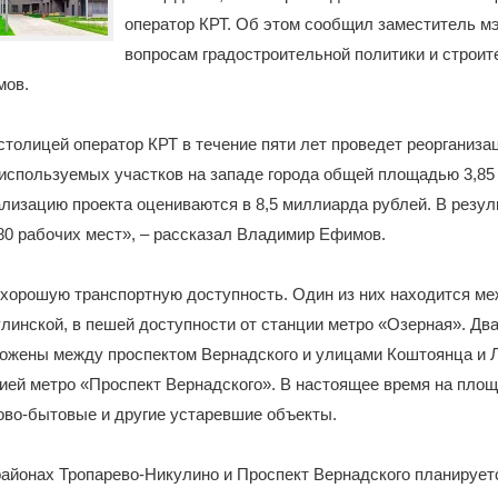
оператор КРТ. Об этом сообщил заместитель м
вопросам градостроительной политики и строит
мов.
толицей оператор КРТ в течение пяти лет проведет реорганиза
спользуемых участков на западе города общей площадью 3,85 
лизацию проекта оцениваются в 8,5 миллиарда рублей. В резул
80 рабочих мест», – рассказал Владимир Ефимов.
 хорошую транспортную доступность. Один из них находится м
линской, в пешей доступности от станции метро «Озерная». Два
ожены между проспектом Вернадского и улицами Коштоянца и Л
ией метро «Проспект Вернадского». В настоящее время на пло
ово-бытовые и другие устаревшие объекты.
районах Тропарево-Никулино и Проспект Вернадского планирует