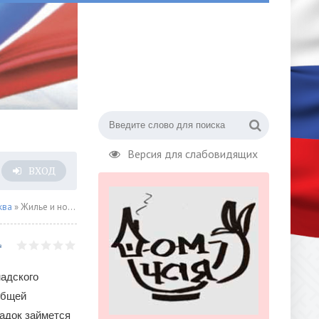
Версия для слабовидящих
ВХОД
ква
» Жилье и новые дороги: как изменятся три участка на западе столицы по программе комплексного развития территорий
надского
общей
адок займется