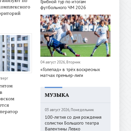
ганизуют по
Грибной тур по итогам
комплексного
футбольного ЧМ 2026
рриторий
04 август 2026, Вторник
«Голепад» в трёх воскресных
матчах премьер-лиги
тверг
ентом
в
МУЗЫКА
овском
ется
03 август 2026, Понедельник
ператор
100-летия со дня рождения
солистки Большого театра
Валентины Левко