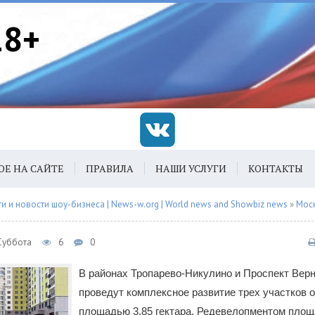
18+
ОЕ НА САЙТЕ
ПРАВИЛА
НАШИ УСЛУГИ
КОНТАКТЫ
 и новости шоу-бизнеса | News-w.org | World news and Showbiz news
»
Мос
 Суббота
6
0
В районах Тропарево-Никулино и Проспект Вер
проведут комплексное развитие трех участков 
площадью 3,85 гектара. Редевелопментом площ