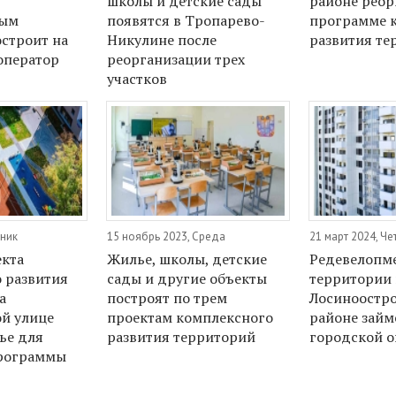
школы и детские сады
районе реор
ным
появятся в Тропарево-
программе 
строит на
Никулине после
развития те
оператор
реорганизации трех
участков
рник
15 ноябрь 2023, Среда
21 март 2024, Че
екта
Жилье, школы, детские
Редевелопм
 развития
сады и другие объекты
территории 
а
построят по трем
Лосиноостр
й улице
проектам комплексного
районе займ
ье для
развития территорий
городской о
программы