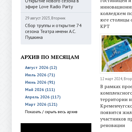
гостиницей и
Открытие нового сезона в
эфире Love Radio Party
инновацион
колледжем по
29 август 2023, Вторник
юге столицы 
Сбор труппы и открытие 74
КРТ
сезона Театра имени А.С.
Пушкина
АРХИВ ПО МЕСЯЦАМ
Август 2026 (12)
Июль 2026 (71)
12 март 2024, Вто
Июнь 2026 (91)
В рамках про
Май 2026 (111)
комплексного
Апрель 2026 (117)
территории н
Март 2026 (121)
Кременчугско
появится жил
Показать / скрыть весь архив
участников 
реновации