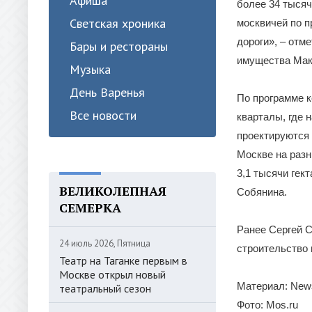
Афиша
более 34 тыся
Светская хроника
москвичей по п
дороги», – отм
Бары и рестораны
имущества Мак
Музыка
День Варенья
По программе 
Все новости
кварталы, где
проектируются 
Москве на раз
3,1 тысячи гек
ВЕЛИКОЛЕПНАЯ
Собянина.
СЕМЕРКА
Ранее Сергей С
24 июль 2026, Пятница
строительство
Театр на Таганке первым в
Москве открыл новый
Материал: News
театральный сезон
Фото: Mos.ru