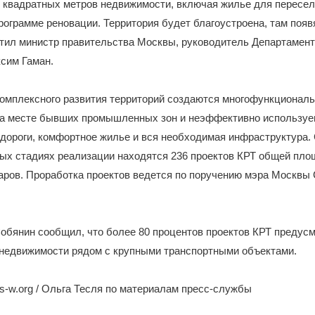
ч квадратных метров недвижимости, включая жилье для пересе
рограмме реновации. Территория будет благоустроена, там появ
етил министр правительства Москвы, руководитель Департамент
сим Гаман.
комплексного развития территорий создаются многофункциональ
 на месте бывших промышленных зон и неэффективно используе
дороги, комфортное жилье и вся необходимая инфраструктура.
ных стадиях реализации находятся 236 проектов КРТ общей пл
таров. Проработка проектов ведется по поручению мэра Москвы 
обянин сообщил, что более 80 процентов проектов КРТ предус
 недвижимости рядом с крупными транспортными объектами.
-w.org / Ольга Тесля по материалам пресс-службы