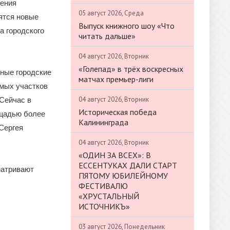
ления
05 август 2026, Среда
ятся новые
Выпуск книжного шоу «Что
а городского
читать дальше»
04 август 2026, Вторник
«Голепад» в трёх воскресных
ные городские
матчах премьер-лиги
мых участков
04 август 2026, Вторник
 Сейчас в
Историческая победа
ощадью более
Калининграда
Сергея
04 август 2026, Вторник
«ОДИН ЗА ВСЕХ»: В
ЕССЕНТУКАХ ДАЛИ СТАРТ
матривают
ПЯТОМУ ЮБИЛЕЙНОМУ
ФЕСТИВАЛЮ
«ХРУСТАЛЬНЫЙ
ИСТОЧНИКЪ»
03 август 2026, Понедельник