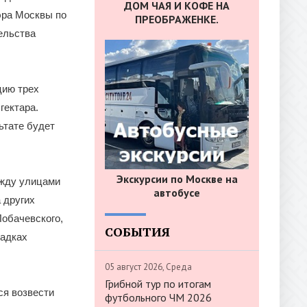
ДОМ ЧАЯ И КОФЕ НА
эра Москвы по
ПРЕОБРАЖЕНКЕ.
ельства
цию трех
гектара.
ьтате будет
Экскурсии по Москве на
ежду улицами
автобусе
 других
обачевского,
СОБЫТИЯ
щадках
05 август 2026, Среда
Грибной тур по итогам
ся возвести
футбольного ЧМ 2026