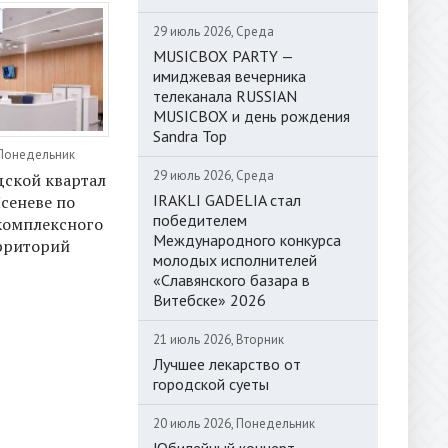
29 июль 2026, Среда
MUSICBOX PARTY —
имиджевая вечерника
телеканала RUSSIAN
MUSICBOX и день рождения
Sandra Top
 Понедельник
29 июль 2026, Среда
ской квартал
IRAKLI GADELIA стал
Ясеневе по
победителем
комплексного
Международного конкурса
рриторий
молодых исполнителей
«Славянского базара в
Витебске» 2026
21 июль 2026, Вторник
Лучшее лекарство от
городской суеты
20 июль 2026, Понедельник
Юбилейный концерт