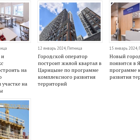
ница
12 январь 2024, Пятница
15 январь 2024,
 и
Городской оператор
Новый город
кс
построит жилой квартал в
появится в 
строить на
Царицыне по программе
программе 
о
комплексного развития
развития те
 участке на
территорий
ы