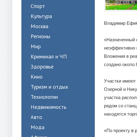
Спорт
Культура
Владимир Ефи
Москва
Регионы
«Назначенный с
Мир
неэффективно и
Криминал и ЧП
Вложения в реа
создано около 
Здоровье
Кино
Участки имеют
Туризм и отдых
Озерной и Нику
Технологии
участка распол
рядом со станц
Недвижимость
находятся торг
Авто
Мода
«По проекту в 