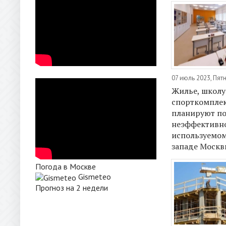
07 июль 2023, Пят
Жилье, школу
спорткомпле
планируют по
неэффективн
используемом
западе Москв
Погода в Москве
Gismeteo
Прогноз на 2 недели