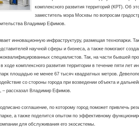
комплексного развития территорий (КРТ). Об э
заместитель мэра Москвы по вопросам градост
роительства Владимир Ефимов.
вает инновационную инфраструктуру, размещая технопарки. Та
дставителей научной сферы и бизнеса, а также помогают созда
ококвалифицированных специалистов. Так, на части бывшей пр
 в ходе комплексного развития территории в течение пяти лет и
парк площадью не менее 67 тысяч квадратных метров. Девелоп
действие со стороны города при возведении объекта и дальней
, – рассказал Владимир Ефимов.
одписано соглашение, по которому город поможет привлечь рез
опарке, а также поделится опытом по эффективному функциони
омпании для обслуживания его экосистемы.