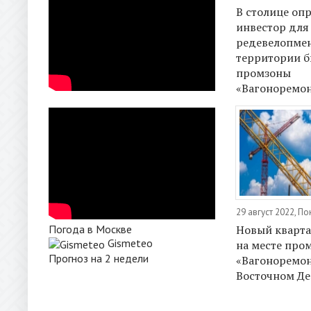
В столице оп
инвестор для
редевелопме
территории 
промзоны
«Вагоноремо
29 август 2022, П
Новый кварта
Погода в Москве
Gismeteo
на месте про
Прогноз на 2 недели
«Вагоноремон
Восточном Де