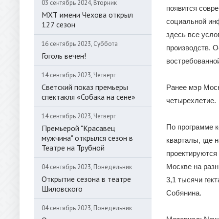
03 сентябрь 2024, Вторник
появится совре
МХТ имени Чехова открыл
социальной ин
127 сезон
здесь все усло
16 сентябрь 2023, Суббота
производств. 
Гоголь вечен!
востребованной
14 сентябрь 2023, Четверг
Светский показ премьеры
Ранее мэр Моск
спектакля «Собака на сене»
четырехлетие.
14 сентябрь 2023, Четверг
По программе 
Премьерой "Красавец
мужчина" открылся сезон в
кварталы, где
Театре на Трубной
проектируются 
Москве на раз
04 сентябрь 2023, Понедельник
Открытие сезона в театре
3,1 тысячи гек
Шиловского
Собянина.
04 сентябрь 2023, Понедельник