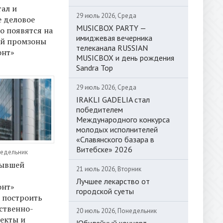
ал и
29 июль 2026, Среда
 деловое
MUSICBOX PARTY —
о появятся на
имиджевая вечерника
ей промзоны
телеканала RUSSIAN
онт»
MUSICBOX и день рождения
Sandra Top
29 июль 2026, Среда
IRAKLI GADELIA стал
победителем
Международного конкурса
молодых исполнителей
«Славянского базара в
Витебске» 2026
недельник
бывшей
21 июль 2026, Вторник
Лучшее лекарство от
онт»
городской суеты
 построить
ственно-
20 июль 2026, Понедельник
екты и
Юбилейный концерт