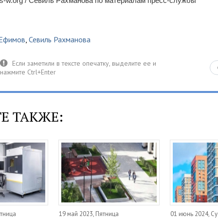
s-w.org / Севиль Рахманова по материалам пресс-службы
 Ефимов
,
Севиль Рахманова
Е ТАКЖЕ:
ятница
19 май 2023, Пятница
01 июнь 2024, С