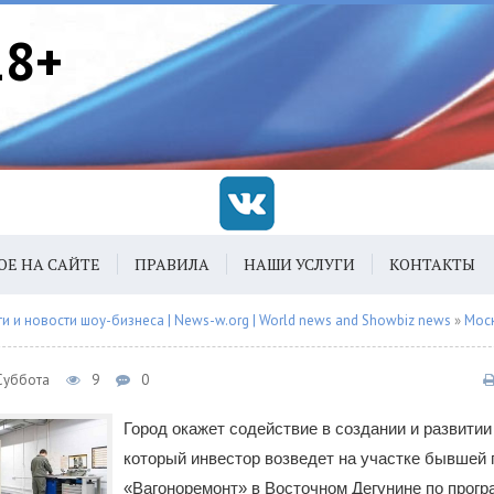
18+
ОЕ НА САЙТЕ
ПРАВИЛА
НАШИ УСЛУГИ
КОНТАКТЫ
 и новости шоу-бизнеса | News-w.org | World news and Showbiz news
»
Мос
 Суббота
9
0
Город окажет содействие в создании и развитии
который инвестор возведет на участке бывшей
«Вагоноремонт» в Восточном Дегунине по прог