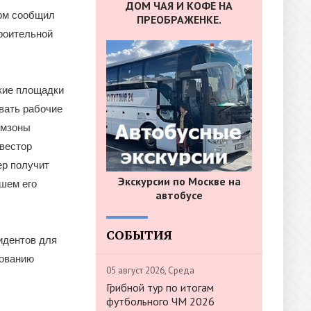
ДОМ ЧАЯ И КОФЕ НА
том сообщил
ПРЕОБРАЖЕНКЕ.
роительной
кие площадки
вать рабочие
омзоны
нвестор
ер получит
Экскурсии по Москве на
шем его
автобусе
СОБЫТИЯ
идентов для
рованию
05 август 2026, Среда
Грибной тур по итогам
футбольного ЧМ 2026