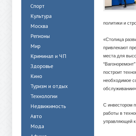
Спорт
Культура
политики и ст
Москва
Регионы
«Столица разви
Мир
привлекают пре
Криминал и ЧП
места для выс
“Вагоноремонт”
Здоровье
построит техно
Кино
необходимое со
Туризм и отдых
обслуживании»
Технологии
С инвестором п
Недвижимость
работы в техн
Авто
управляющей к
Мода