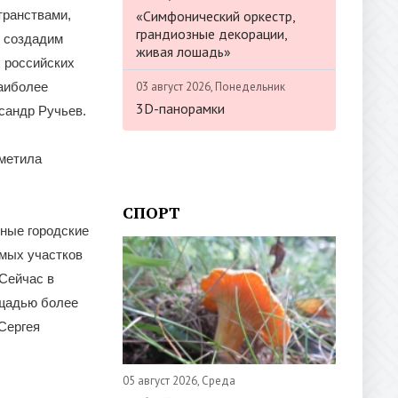
«Симфонический оркестр,
транствами,
грандиозные декорации,
ы создадим
живая лошадь»
х российских
03 август 2026, Понедельник
аиболее
3D-панорамки
сандр Ручьев.
тметила
СПОРТ
ные городские
мых участков
 Сейчас в
ощадью более
Сергея
05 август 2026, Среда