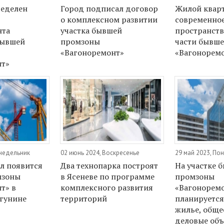
ределен
Город подписал договор
Жилой кварт
о комплексном развитии
современное
нта
участка бывшей
пространств
бывшей
промзоны
части бывш
«Вагоноремонт»
«Вагонорем
нт»
онедельник
02 июнь 2024, Воскресенье
29 май 2023, По
л появится
Два технопарка построят
На участке 
мзоны
в Ясеневе по программе
промзоны
т» в
комплексного развития
«Вагонорем
гунине
территорий
планируется
жилье, обще
деловые объ