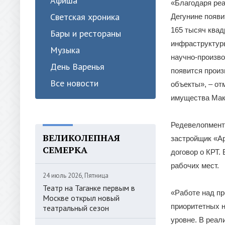
Афиша
«Благодаря ре
Светская хроника
Дегунине появи
165 тысяч квад
Бары и рестораны
инфраструктуры
Музыка
научно-произво
День Варенья
появится произ
Все новости
объекты», – от
имущества Мак
Редевелопмент
ВЕЛИКОЛЕПНАЯ
застройщик «Ар
СЕМЕРКА
договор о КРТ.
рабочих мест.
24 июль 2026, Пятница
Театр на Таганке первым в
«Работе над пр
Москве открыл новый
приоритетных н
театральный сезон
уровне. В реал