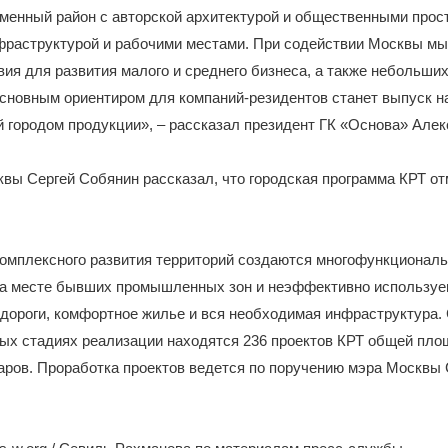
менный район с авторской архитектурой и общественными прос
фраструктурой и рабочими местами. При содействии Москвы м
вия для развития малого и среднего бизнеса, а также небольши
Основным ориентиром для компаний-резидентов станет выпуск н
 городом продукции», – рассказал президент ГК «Основа» Алек
вы Сергей Собянин рассказал, что городская программа КРТ о
комплексного развития территорий создаются многофункциональ
 на месте бывших промышленных зон и неэффективно используе
дороги, комфортное жилье и вся необходимая инфраструктура.
ных стадиях реализации находятся 236 проектов КРТ общей пл
таров. Проработка проектов ведется по поручению мэра Москвы 