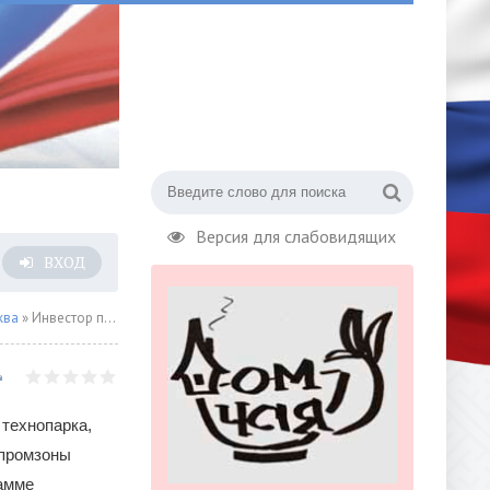
Версия для слабовидящих
ВХОД
ква
» Инвестор построит технопарк в Восточном Дегунине при поддержке города
 технопарка,
 промзоны
рамме