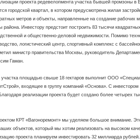
ализации проекта редевелопмента участка бывшей промзоны в 
тся городской квартал, в котором предусмотрена жилая застро
ратных метров и объекты, направленные на создание рабочих м
 района. Инвестору предстоит построить 83 тысячи квадратны
дственной и общественно-деловой недвижимости. Помимо техно
водство, логистический центр, спортивный комплекс с бассейно
метил министр правительства Москвы, руководитель Департамен
сим Гаман.
 участка площадью свыше 18 гектаров выполнит ООО «Специа
тСтрой», входящее в группу компаний «Основа». С инвестором
 Благодаря реализации проекта будет создано более четырех т
оектом КРТ «Вагоноремонт» мы уделяем большое внимание. Это
аших объектов, который мы хотим реализовать на высоком кач
изацию проекта планируем инвестировать 32 миллиарда рублей. 