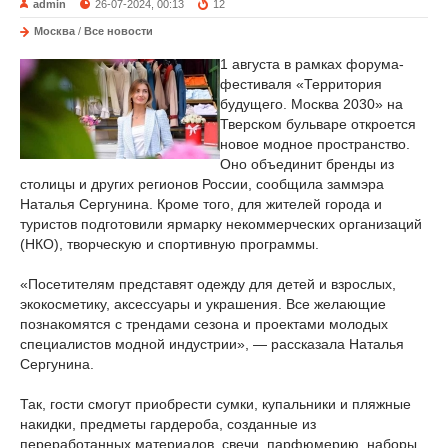
admin
26-07-2024, 00:13
12
Москва
/
Все новости
1 августа в рамках форума-
фестиваля «Территория
будущего. Москва 2030» на
Тверском бульваре откроется
новое модное пространство.
Оно объединит бренды из
столицы и других регионов России, сообщила заммэра
Наталья Сергунина. Кроме того, для жителей города и
туристов подготовили ярмарку некоммерческих организаций
(НКО), творческую и спортивную программы.
«Посетителям представят одежду для детей и взрослых,
экокосметику, аксессуары и украшения. Все желающие
познакомятся с трендами сезона и проектами молодых
специалистов модной индустрии», — рассказала Наталья
Сергунина.
Так, гости смогут приобрести сумки, купальники и пляжные
накидки, предметы гардероба, созданные из
переработанных материалов, свечи, парфюмерию, наборы