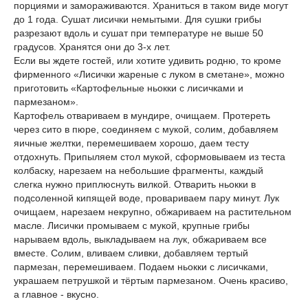
порциями и замораживаются. Храниться в таком виде могут
до 1 года. Сушат лисички немытыми. Для сушки грибы
разрезают вдоль и сушат при температуре не выше 50
градусов. Хранятся они до 3-х лет.
Если вы ждете гостей, или хотите удивить родню, то кроме
фирменного «Лисички жареные с луком в сметане», можно
приготовить «Картофельные ньокки с лисичками и
пармезаном».
Картофель отвариваем в мундире, очищаем. Протереть
через сито в пюре, соединяем с мукой, солим, добавляем
яичные желтки, перемешиваем хорошо, даем тесту
отдохнуть. Припыляем стол мукой, сформовываем из теста
колбаску, нарезаем на небольшие фрагменты, каждый
слегка нужно приплюснуть вилкой. Отварить ньокки в
подсоленной кипящей воде, провариваем пару минут. Лук
очищаем, нарезаем некрупно, обжариваем на растительном
масле. Лисички промываем с мукой, крупные грибы
нарываем вдоль, выкладываем на лук, обжариваем все
вместе. Солим, вливаем сливки, добавляем тертый
пармезан, перемешиваем. Подаем ньокки с лисичками,
украшаем петрушкой и тёртым пармезаном. Очень красиво,
а главное - вкусно.