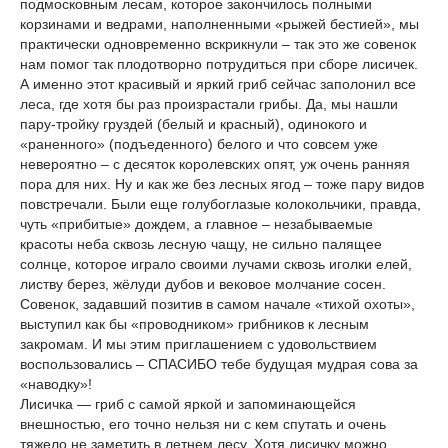
подмосковным лесам, которое закончилось полными
корзинами и ведрами, наполненными «рыжей бестией», мы
практически одновременно вскрикнули – так это же совенок
нам помог так плодотворно потрудиться при сборе лисичек.
А именно этот красивый и яркий гриб сейчас заполонил все
леса, где хотя бы раз произрастали грибы. Да, мы нашли
пару-тройку груздей (белый и красный), одинокого и
«раненного» (подъеденного) белого и что совсем уже
невероятно – с десяток королевских опят, уж очень ранняя
пора для них. Ну и как же без лесных ягод – тоже пару видов
повстречали. Были еще голубоглазые колокольчики, правда,
чуть «прибитые» дождем, а главное – незабываемые
красоты неба сквозь лесную чащу, не сильно палящее
солнце, которое играло своими лучами сквозь иголки елей,
листву берез, жёлуди дубов и вековое молчание сосен.
Совенок, задавший позитив в самом начале «тихой охоты»,
выступил как бы «проводником» грибников к лесным
закромам. И мы этим приглашением с удовольствием
воспользовались – СПАСИБО тебе будущая мудрая сова за
«наводку»!
Лисичка — гриб с самой яркой и запоминающейся
внешностью, его точно нельзя ни с кем спутать и очень
тяжело не заметить в летнем лесу. Хотя лисичку можно