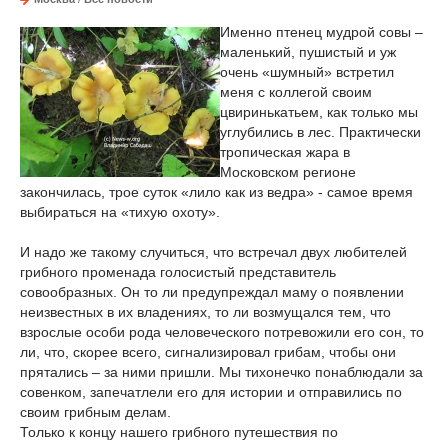
Именно птенец мудрой совы –
маленький, пушистый и уж
очень «шумный» встретил
меня с коллегой своим
цвиринькатьем, как только мы
углубились в лес. Практически
тропическая жара в
Московском регионе
закончилась, трое суток «лило как из ведра» - самое время
выбираться на «тихую охоту».
И надо же такому случиться, что встречал двух любителей
грибного променада голосистый представитель
совообразных. Он то ли предупреждал маму о появлении
неизвестных в их владениях, то ли возмущался тем, что
взрослые особи рода человеческого потревожили его сон, то
ли, что, скорее всего, сигнализировал грибам, чтобы они
прятались – за ними пришли. Мы тихонечко понаблюдали за
совенком, запечатлели его для истории и отправились по
своим грибным делам.
Только к концу нашего грибного путешествия по