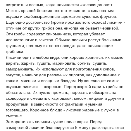
встретить и осенью, когда начинается «косовица» опят.
Мякоть «рыжей бестии» плотно-мясистая с кисловатым
вкусом и слабовыраженным ароматом сушеных фруктов.
Еще одно достоинство (кроме ярко желтого окраса) лисички -
отличие от других грибов она никогда не бывает червивой.
Эти грибы содержат хиноманнозу, которая убивает
членистоногих и глистов. Обычно лисички растут большими
группами, поэтому их легко находят даже начинающие
грибники.
Лисички едят в любом виде, они хорошо хранятся: их можно
варить, жарить, тушить, мариновать, солить, сушить,
замораживать. Их используют для приготовления супов,
закусок, начинок для различных пирогов, как дополнение к
кашам, мясным и овощным блюдам. Ну конечно же самые
вкусные лисички — жареные. Перед жаркой варить грибы не
обязательно. Их нужно промыть, порезать и обжарить на
сковороде и смешать с картошкой, мясом, яйцами и другими
продуктами, в зависимости от фантазии и умения
готовящего. Коронное блюдо - лисички жареные с луком в
сметане.
Замораживать лисички лучше после варки. Перед
заморозкой лисички бланшируются 5 минут, раскладываются