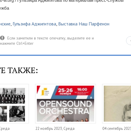
-w.org / Гульзифа Аджигитова по материалам пресс-службы
лужба
нские
,
Гульзифа Аджигитова
,
Выставка Наш Парфенон
Е ТАКЖЕ:
 Среда
22 ноябрь 2023, Среда
04 сентябрь 202