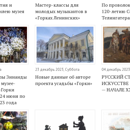
тия и
Мастер-классы для
По проволок
илею музея
молодых музыкантов в
120-летию 
«Горках Ленинских»
Телингатера
а
23 декабрь 2023, Суббота
04 декабрь 2023
озы Зинаиды
Новые данные об авторе
РУССКИЙ СТ
 музее-
проекта усадьбы «Горки»
ИСКУССТВЕ 
«Горки
— НАЧАЛЕ XX
 24 июня по
23 года