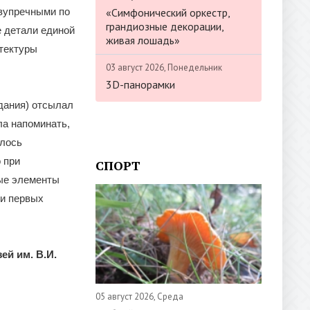
«Симфонический оркестр,
езупречными по
грандиозные декорации,
е детали единой
живая лошадь»
тектуры
03 август 2026, Понедельник
3D-панорамки
здания) отсылал
ла напоминать,
алось
 при
СПОРТ
ные элементы
ли первых
ей им. В.И.
05 август 2026, Среда