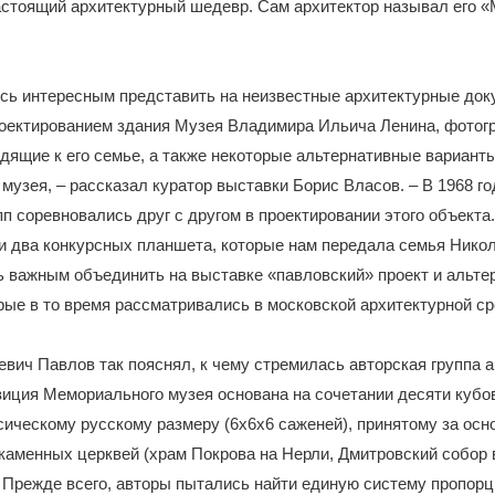
астоящий архитектурный шедевр. Сам архитектор называл его 
сь интересным представить на неизвестные архитектурные док
роектированием здания Музея Владимира Ильича Ленина, фотог
дящие к его семье, а также некоторые альтернативные вариант
музея, – рассказал куратор выставки Борис Власов. – В 1968 го
пп соревновались друг с другом в проектировании этого объекта
 два конкурсных планшета, которые нам передала семья Никол
ь важным объединить на выставке «павловский» проект и альте
рые в то время рассматривались в московской архитектурной ср
вич Павлов так пояснял, к чему стремилась авторская группа а
иция Мемориального музея основана на сочетании десяти кубо
сическому русскому размеру (6х6х6 саженей), принятому за осн
каменных церквей (храм Покрова на Нерли, Дмитровский собор
. Прежде всего, авторы пытались найти единую систему пропор