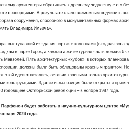
поэтому архитекторы обратились к древнему зодчеству с его б
тоте пропорциями. В результате стало возможным подчинить вс
 образа сооружения, способного в монументальных формах архи
амять Владимира Ильича».
ра, выступавший из здания портик с колоннами (входная зона 
седкам в парке Горок, а каждая архитектурная часть должна бы
ть Мавзолей. Пять архитектурных «кубов», в которых планиров
спозиции, должны были быть облицованы красным гранитом. Но
от этой идеи отказались, оставив красными только архитектур
ми конструкциями. Здание и экспозиция были открыты и приня
70 годовщине Октябрьской революции – в ноябре 1987 года.
Парфенон будет работать в научно-культурном центре «Муз
января 2024 года.