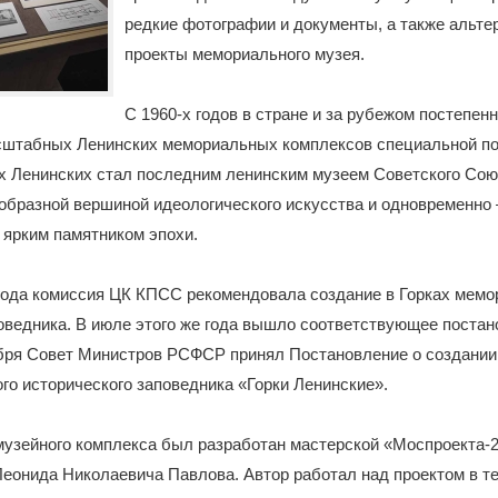
редкие фотографии и документы, а также альт
проекты мемориального музея.
С 1960-х годов в стране и за рубежом постепен
сштабных Ленинских мемориальных комплексов специальной по
х Ленинских стал последним ленинским музеем Советского Сою
образной вершиной идеологического искусства и одновременно 
 ярким памятником эпохи.
года комиссия ЦК КПСС рекомендовала создание в Горках мемо
оведника. В июле этого же года вышло соответствующее поста
ября Совет Министров РСФСР принял Постановление о создании
го исторического заповедника «Горки Ленинские».
музейного комплекса был разработан мастерской «Моспроекта-2
еонида Николаевича Павлова. Автор работал над проектом в т