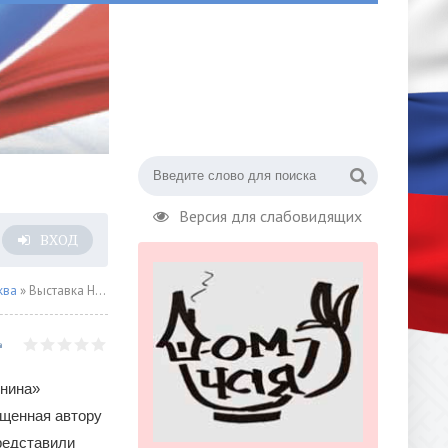
Версия для слабовидящих
ВХОД
ква
» Выставка Наш Парфенон
енина»
ященная автору
редставили