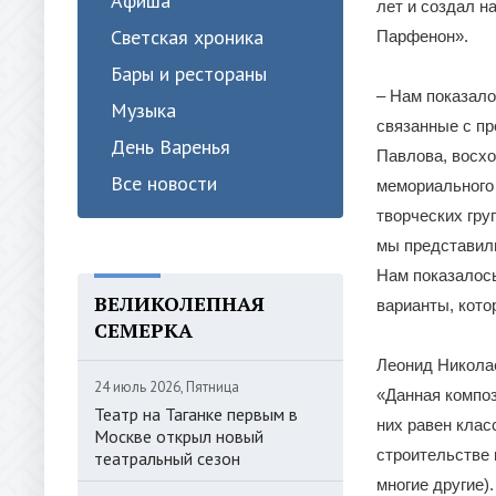
Афиша
лет и создал н
Светская хроника
Парфенон».
Бары и рестораны
– Нам показало
Музыка
связанные с п
День Варенья
Павлова, восхо
Все новости
мемориального 
творческих гру
мы представили
Нам показалос
ВЕЛИКОЛЕПНАЯ
варианты, кото
СЕМЕРКА
Леонид Николае
24 июль 2026, Пятница
«Данная композ
Театр на Таганке первым в
них равен клас
Москве открыл новый
строительстве 
театральный сезон
многие другие)