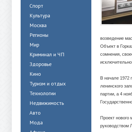
Спорт
Культура
Москва
Регионы
возведение ма
Мир
Объект в Горка
Криминал и ЧП
сомнения, свое
исключительно
Здоровье
Кино
В начале 1972 
Туризм и отдых
ленинского зап
Технологии
партии, а 4 но
Государственно
Недвижимость
Авто
Проект нового 
Мода
руководством Л