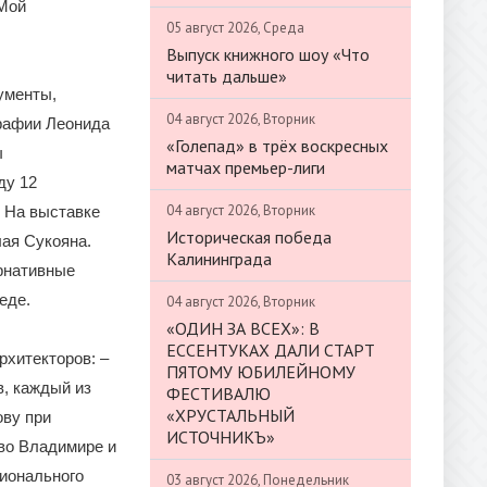
«Мой
05 август 2026, Среда
Выпуск книжного шоу «Что
читать дальше»
ументы,
04 август 2026, Вторник
рафии Леонида
«Голепад» в трёх воскресных
ы
матчах премьер-лиги
ду 12
04 август 2026, Вторник
. На выставке
Историческая победа
ая Сукояна.
Калининграда
рнативные
еде.
04 август 2026, Вторник
«ОДИН ЗА ВСЕХ»: В
ЕССЕНТУКАХ ДАЛИ СТАРТ
рхитекторов: –
ПЯТОМУ ЮБИЛЕЙНОМУ
в, каждый из
ФЕСТИВАЛЮ
«ХРУСТАЛЬНЫЙ
ову при
ИСТОЧНИКЪ»
 во Владимире и
ционального
03 август 2026, Понедельник