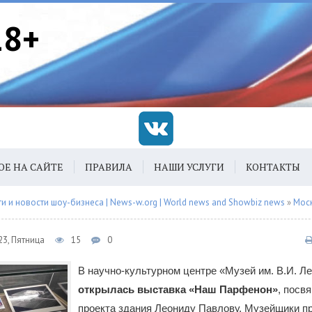
18+
ОЕ НА САЙТЕ
ПРАВИЛА
НАШИ УСЛУГИ
КОНТАКТЫ
 и новости шоу-бизнеса | News-w.org | World news and Showbiz news
»
Мос
23, Пятница
15
0
В научно-культурном центре «Музей им. В.И. Л
открылась выставка «Наш Парфенон»
, посв
проекта здания Леониду Павлову. Музейщики п