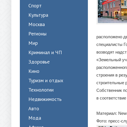
Спорт
Культура
Москва
Регионы
расположено д
Мир
специалисты Го
Криминал и ЧП
возводят надст
«Земельный уча
Здоровье
расположенного
Кино
строения в рез
Туризм и отдых
строительные 
Технологии
Собственник п
в соответствие
Недвижимость
Авто
Материал: New
Мода
Фото: пресс-с