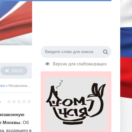
Версия для слабовидящих
ВХОД
ква
» Незаконная реконструкция здания
незаконную
ре Москвы
. Об
ва, входящего в