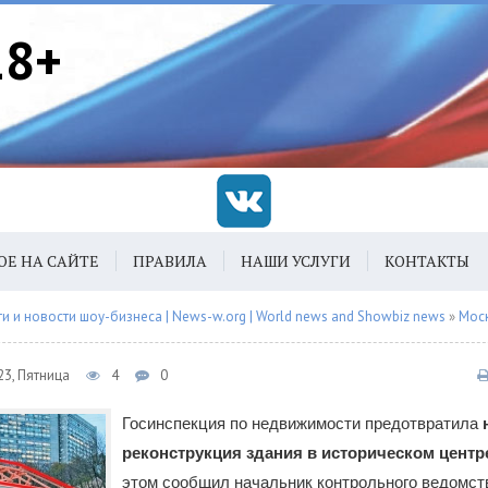
18+
ОЕ НА САЙТЕ
ПРАВИЛА
НАШИ УСЛУГИ
КОНТАКТЫ
 и новости шоу-бизнеса | News-w.org | World news and Showbiz news
»
Мос
23, Пятница
4
0
Госинспекция по недвижимости предотвратила
реконструкция здания в историческом цент
этом сообщил начальник контрольного ведомст