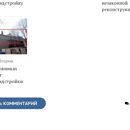
адстройку
незаконной
реконструк
 Вторник
овниках
т
адстройки
Ь КОММЕНТАРИЙ