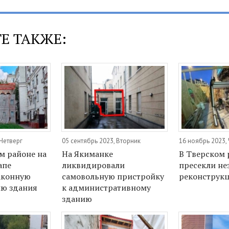
Е ТАКЖЕ:
 Четверг
05 сентябрь 2023, Вторник
16 ноябрь 2023,
м районе на
На Якиманке
В Тверском 
апе
ликвидировали
пресекли не
аконную
самовольную пристройку
реконструк
ию здания
к административному
зданию