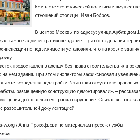
Комплекс экономической политики и имуществ
отношений столицы, Иван Бобров.
В центре Москвы по адресу: улица Арбат, дом 16
вухэтажное административное здание. При обследовании терри
синспекции по недвижимости установили, что на кровле здания
ройку.
сток предоставлен в аренду без права строительства или реко
 на нем здания. При этом инспекторы зафиксировали увеличен
ультате возведения надстройки. Учитывая отсутствие правовых
работы, размещенную конструкцию демонтировали», – рассказа
омещений добровольно устранил нарушение. Сейчас высота зда
 с разрешительной документацией.
s-w.org / Анна Прокофьева по материалам пресс-службы
лужба