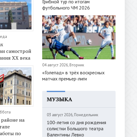
Грибной тур по итогам
футбольного ЧМ 2026
реда
ах
ан самострой
ания XX века
04 август 2026, Вторник
«Голепад» в трёх воскресных
матчах премьер-лиги
МУЗЫКА
уббота
03 август 2026, Понедельник
 районе на
100-летия со дня рождения
тапе
солистки Большого театра
аботы по
Валентины Левко