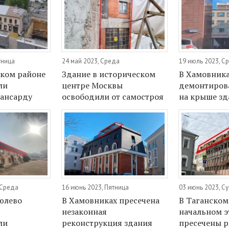
тница
24 май 2023, Среда
19 июль 2023, С
ком районе
Здание в историческом
В Хамовник
ли
центре Москвы
демонтиров
ансарду
освободили от самостроя
на крыше зд
 Среда
16 июнь 2023, Пятница
03 июнь 2023, С
юлево
В Хамовниках пресечена
В Таганском
незаконная
начальном э
ли
реконструкция здания
пресечены р